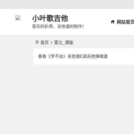
小叶歌吉他
网站首
音乐的扒带，吉他谱的制作！
首页
雷立_谭旋
香香《学不会》吉他谱E调吉他弹唱谱