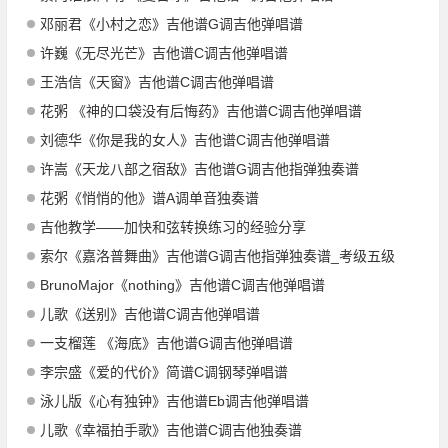
邓丽君《小村之恋》吉他谱G调吉他弹唱谱
许巍《无尽光芒》吉他谱C调吉他弹唱谱
王浩信《天窗》吉他谱C调吉他弹唱谱
花粥 《神的口袋没有后悔药》吉他谱C调吉他弹唱谱
刘德华《你是我的女人》吉他谱C调吉他弹唱谱
许嵩《天龙八部之宿敌》吉他谱G调吉他指弹独奏谱
花粥《悄悄的他》谱A调单音独奏谱
吉他教学——加快和弦转换练习的经验分享
索尔《嘉洛普舞曲》吉他谱G调吉他指弹独奏谱_考级五级
BrunoMajor《nothing》吉他谱C调吉他弹唱谱
儿歌《送别》吉他谱C调吉他弹唱谱
一支榴莲 《海底》吉他谱G调吉他弹唱谱
李宗盛《爱的代价》简谱C调钢琴弹唱谱
泳儿版《心有独钟》吉他谱Eb调吉他弹唱谱
儿歌《幸福拍手歌》吉他谱C调吉他独奏谱