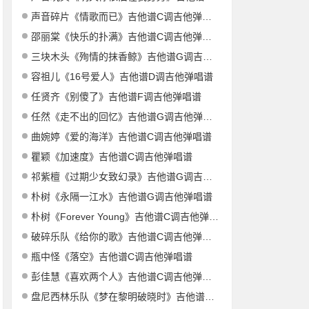
声音碎片《情歌而已》吉他谱C调吉他弹唱谱
邵丽棠《快乐的扑满》吉他谱C调吉他弹唱谱
三块木头《殉情的抹香鲸》吉他谱G调吉他弹唱谱
容祖儿《16号爱人》吉他谱D调吉他弹唱谱
任贤齐《别傻了》吉他谱F调吉他弹唱谱
任然《走不出的回忆》吉他谱G调吉他弹唱谱
曲婉婷《爱的海洋》吉他谱C调吉他弹唱谱
瞿颖《加速度》吉他谱C调吉他弹唱谱
祁紫檀《过期少女致幻录》吉他谱G调吉他弹唱谱
朴树《永隔一江水》吉他谱G调吉他弹唱谱
朴树《Forever Young》吉他谱C调吉他弹唱谱
破碎乐队《给你的歌》吉他谱C调吉他弹唱谱
瓶中怪《落空》吉他谱C调吉他弹唱谱
彭佳慧《喜欢两个人》吉他谱C调吉他弹唱谱
盘尼西林乐队《梦在黎明破晓时》吉他谱C调吉他弹唱谱