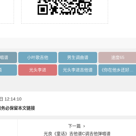
唱谱
小叶歌吉他
男生调曲谱
速度65
语
光头李进
光头李进吉他谱
《你在他乡还好吗》吉他谱
12:14:10
请务必保留本文链接
下一篇
光良《童话》吉他谱C调吉他弹唱谱