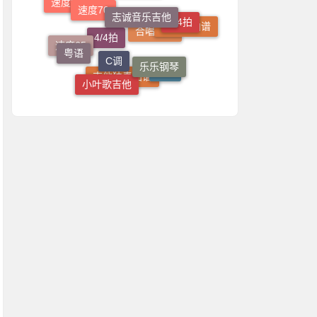
国语
2/4拍
吉他弹唱谱
一根稻草吉他
C调
女生调曲谱
粤语
乐乐钢琴
速度65
合唱曲谱
4/4拍
G调
小叶歌吉他
吉他独奏曲谱