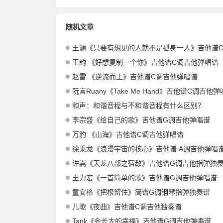
随机文章
王源《只要有想见的人就不是孤身一人》吉他谱C调吉他弹
王韵 《好想复制一个你》吉他谱C调吉他弹唱谱
赵雷 《逆流而上》吉他谱C调吉他弹唱谱
阮言Ruany《Take Me Hand》吉他谱C调吉他
和声：和谐音程与不和谐音程有什么区别？
李宗盛《给自己的歌》吉他谱G调吉他弹唱谱
万豹 《山海》吉他谱C调吉他弹唱谱
徐秉龙《浪漫宇宙的核心》吉他谱 A调吉他弹唱
许嵩《天龙八部之宿敌》吉他谱G调吉他指弹独
王力宏《一首简单的歌》吉他谱G调吉他弹唱谱
童安格《把根留住》简谱G调钢琴指弹独奏谱
儿歌《夜曲》吉他谱C调吉他独奏谱
Tank《会长大的幸福》吉他谱G调吉他弹唱谱