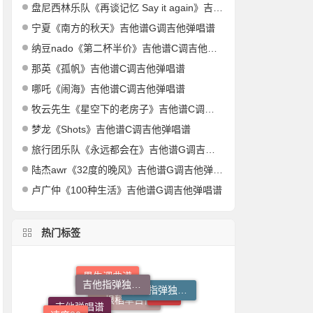
盘尼西林乐队《再谈记忆 Say it again》吉他谱C调吉他弹唱谱
宁夏《南方的秋天》吉他谱G调吉他弹唱谱
纳豆nado《第二杯半价》吉他谱C调吉他弹唱谱
那英《孤帆》吉他谱C调吉他弹唱谱
哪吒《闹海》吉他谱C调吉他弹唱谱
牧云先生《星空下的老房子》吉他谱C调吉他弹唱谱
梦龙《Shots》吉他谱C调吉他弹唱谱
旅行团乐队《永远都会在》吉他谱G调吉他弹唱谱
陆杰awr《32度的晚风》吉他谱G调吉他弹唱谱
卢广仲《100种生活》吉他谱G调吉他弹唱谱
热门标签
吉他指弹独奏谱
钢琴指弹独奏谱
男生调曲谱
速度70
志诚音乐吉他
速度80