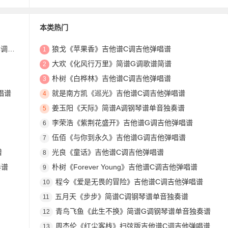
本类热门
唱谱
狼戈《苹果香》吉他谱C调吉他弹唱谱
1
大欢《化风行万里》简谱G调歌谱简谱
2
朴树《白桦林》吉他谱C调吉他弹唱谱
3
弹唱谱
就是南方凯《巡光》吉他谱C调吉他弹唱谱
4
姜玉阳《天际》简谱A调钢琴谱单音独奏谱
5
李荣浩《紫荆花盛开》吉他谱G调吉他弹唱谱
6
伍佰《与你到永久》吉他谱G调吉他弹唱谱
7
谱
光良《童话》吉他谱C调吉他弹唱谱
8
奏谱
朴树《Forever Young》吉他谱C调吉他弹唱谱
9
程今《爱是无畏的冒险》吉他谱C调吉他弹唱谱
10
五月天《步步》简谱C调钢琴谱单音独奏谱
11
青鸟飞鱼《此生不换》简谱G调钢琴谱单音独奏谱
12
周杰伦《红尘客栈》扫弦版吉他谱C调吉他弹唱谱
13