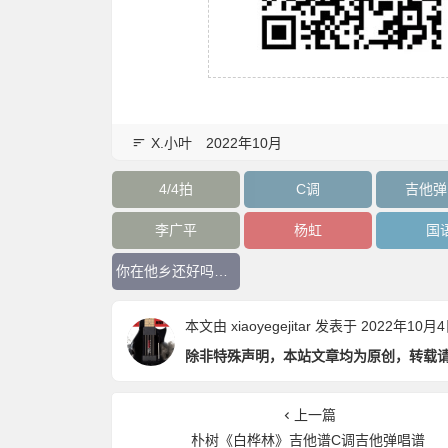
X.小叶
2022年10月
4/4拍
C调
吉他弹
李广平
杨虹
国
你在他乡还好吗吉他谱
本文由
xiaoyegejitar
发表于 2022年10月4日 
除非特殊声明，本站文章均为原创，转载
上一篇
朴树《白桦林》吉他谱C调吉他弹唱谱