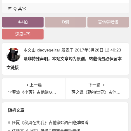
Q.其它
4/4拍
D调
吉他弹唱谱
速度=75
本文由
xiaoyegejitar
发表于 2017年3月28日 12:40:23
除非特殊声明，本站文章均为原创，转载请务必保留本
文链接
上一篇
下一篇
李春波《小芳》吉他谱G调吉他弹唱谱
薛之谦《动物世界》吉他谱F调吉他弹唱谱
随机文章
任夏《秋风在笑我》吉他谱C调吉他弹唱谱