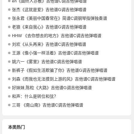
en《曲终人亦散》吉他谱C调吉他弹唱谱
张杰《这就是爱》吉他谱G调吉他弹唱谱
张永君《美丽中国春常在》简谱C调钢琴指弹独奏谱
老狼《来自我心》吉他谱G调吉他弹唱谱
HHW 《去你想去的地方》吉他谱C调吉他弹唱谱
刘欢《从头再来》吉他谱C调吉他弹唱谱
王源《像小强一样活着》吉他谱C调吉他弹唱谱
姚六一《雾里》吉他谱C调吉他弹唱谱
新裤子《假如生活欺骗了你》吉他谱G调吉他弹唱谱
刘森《而我也无法摸到上游的风》吉他谱C调吉他弹唱谱
好妹妹,陈粒《大路》吉他谱G调吉他弹唱谱
和声：什么是转位和弦？
三哥 《南山南》吉他谱C调吉他弹唱谱
本类热门