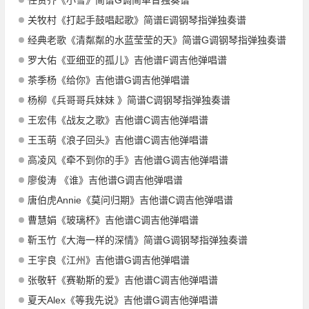
任贤齐《小雪》简谱G调简单音独奏谱
关牧村《打起手鼓唱起歌》简谱E调钢琴指弹独奏谱
经典老歌《清粼粼的水蓝莹莹的天》简谱G调钢琴指弹独奏谱
罗大佑《亚细亚的孤儿》吉他谱F调吉他弹唱谱
茶季杨《给你》吉他谱G调吉他弹唱谱
杨柳《兵哥哥兵妹妹 》简谱C调钢琴指弹独奏谱
王宏伟《战友之歌》吉他谱C调吉他弹唱谱
王玉萌《浪子回头》吉他谱C调吉他弹唱谱
高凌风《牵不到你的手》吉他谱G调吉他弹唱谱
廖俊涛 《谁》吉他谱G调吉他弹唱谱
唐伯虎Annie《莫问归期》吉他谱C调吉他弹唱谱
曹慧娟《玻璃杯》吉他谱C调吉他弹唱谱
靳玉竹《大海一样的深情》简谱G调钢琴指弹独奏谱
王宇良《江州》吉他谱G调吉他弹唱谱
张敬轩《赛勒斯的爱》吉他谱C调吉他弹唱谱
夏天Alex《等我先说》吉他谱G调吉他弹唱谱