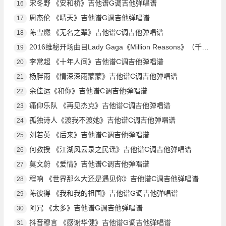
宋冬野 《安和桥》吉他谱G调吉他弹唱谱
16
周杰伦 《晴天》吉他谱G调吉他弹唱谱
17
陈雪燃 《无名之辈》吉他谱C调吉他弹唱谱
18
2016维秘开场曲目Lady Gaga《Million Reasons》（千万个理由，Ladygaga）吉他谱C调吉他弹唱谱
19
李常超 《十年人间》吉他谱C调吉他弹唱谱
20
杨胖雨 《情深深雨蒙蒙》吉他谱C调吉他弹唱谱
21
余佳运《和你》吉他谱C调吉他弹唱谱
22
痛仰乐队 《再见杰克》吉他谱C调吉他弹唱谱
23
孤独诗人《渡我不渡她》吉他谱C调吉他弹唱谱
24
刘若英 《后来》吉他谱C调吉他弹唱谱
25
何教授 《江湖风云录之民谣》吉他谱C调吉他弹唱谱
26
莫文蔚 《爱情》吉他谱C调吉他弹唱谱
27
程响 《世界那么大还是遇见你》吉他谱C调吉他弹唱谱
28
陈彼得 《我和我的祖国》吉他谱G调吉他弹唱谱
29
阿冗 《太多》吉他谱G调吉他弹唱谱
30
抖音穆言 《感谢华健》吉他谱G调吉他弹唱谱
31