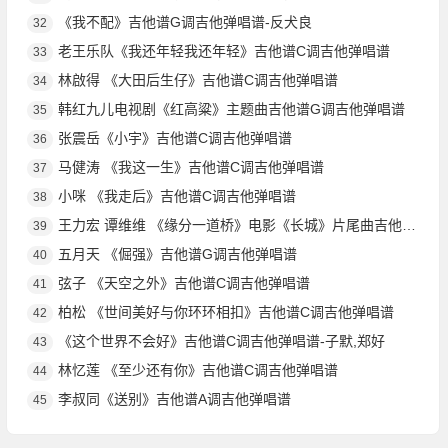
《我不配》吉他谱G调吉他弹唱谱-反犬良
32
老王乐队《我还年轻我还年轻》吉他谱C调吉他弹唱谱
33
林啟得 《大田后生仔》吉他谱C调吉他弹唱谱
34
韩红九儿电视剧《红高粱》主题曲吉他谱G调吉他弹唱谱
35
张震岳《小宇》吉他谱C调吉他弹唱谱
36
马健涛 《我这一生》吉他谱C调吉他弹唱谱
37
小咪 《我走后》吉他谱C调吉他弹唱谱
38
王力宏 谭维维 《缘分一道桥》电影《长城》片尾曲吉他谱E调吉他弹唱谱
39
五月天 《倔强》吉他谱G调吉他弹唱谱
40
弦子 《天空之外》吉他谱C调吉他弹唱谱
41
柏松 《世间美好与你环环相扣》吉他谱C调吉他弹唱谱
42
《这个世界不会好》吉他谱C调吉他弹唱谱-子默,郑好
43
林忆莲 《至少还有你》吉他谱C调吉他弹唱谱
44
李叔同《送别》吉他谱A调吉他弹唱谱
45