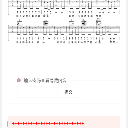
输入密码查看隐藏内容
++++++++++++++++++++++++++++