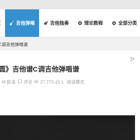
页
吉他弹唱
吉他独奏
理论教程
全部分类
C调吉他弹唱谱
圆》吉他谱C调吉他弹唱谱
M.民谣
评论
27,773
1
阅读模式