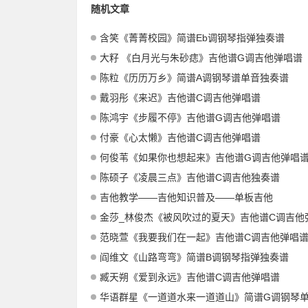
随机文章
含笑《菁菁校园》简谱Eb调钢琴指弹独奏谱
大籽 《白月光与朱砂痣》吉他谱G调吉他弹唱谱
陈粒《历历万乡》简谱A调钢琴谱单音独奏谱
戴羽彤《来迟》吉他谱C调吉他弹唱谱
陈鸿宇《步履不停》吉他谱G调吉他弹唱谱
付豪《心太懒》吉他谱C调吉他弹唱谱
何俊苇《如果你也想起来》吉他谱G调吉他弹唱
陈硕子《凌晨三点》吉他谱C调吉他独奏谱
吉他教学——吉他知识普及——单板吉他
金莎_林俊杰《被风吹过的夏天》吉他谱C调吉他弹唱
范晓萱《我要我们在一起》吉他谱C调吉他弹唱
阎维文《山路弯弯》简谱B调钢琴指弹独奏谱
臧天朔《爱到永远》吉他谱C调吉他弹唱谱
华语群星《一道道水来一道道山》简谱G调钢琴单音独