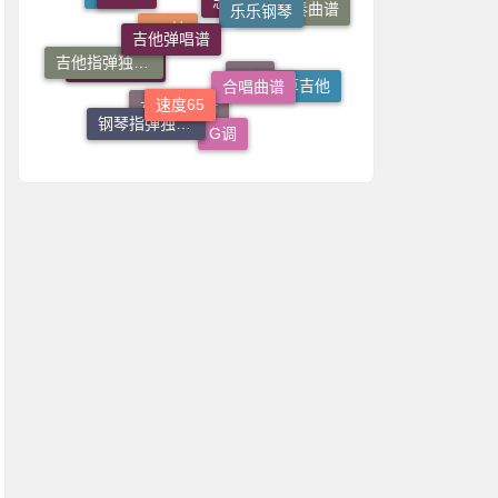
国语
小叶歌吉他
吉他独奏曲谱
志诚音乐吉他
吉他指弹独奏谱
合唱曲谱
速度65
4/4拍
一根稻草吉他
男生调曲谱
C调
钢琴指弹独奏谱
G调
女生调曲谱