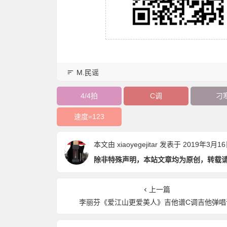
M.民谣
4/4拍
C调
刁
速度=123
本文由
xiaoyegejitar
发表于 2019年3月16日 
除非特殊声明，本站文章均为原创，转载
上一篇
李丽芬《爱江山更爱美人》吉他谱C调吉他弹唱