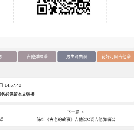
寒
吉他弹唱谱
男生调曲谱
花好月圆吉他谱
14:57:42
请务必保留本文链接
下一篇
谱
陈红《古老的故事》吉他谱C调吉他弹唱谱