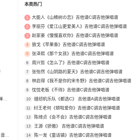
本类热门
大能人《山楂树の恋》吉他谱C调吉他弹唱谱
1
李丽芬《爱江山更爱美人》吉他谱C调吉他弹唱谱
2
赵家豪《慢慢喜欢你》吉他谱C调吉他弹唱谱
3
狼戈《苹果香》吉他谱C调吉他弹唱谱
4
张泽熙《那个女孩》吉他谱C调吉他弹唱谱
5
周兴哲《怎么了》吉他谱C调吉他弹唱谱
6
谱
张怡然《山阴路的夏天》吉他谱C调吉他弹唱谱
7
林启得《我不是你的宋冬野》吉他谱C调吉他弹唱谱
8
忱忱老板《不待》吉他谱C调吉他弹唱谱
9
谱
缝纫机乐队《都选C》 吉他谱A调吉他弹唱谱
10
谱
纣王老何《顿啦爱你》吉他谱C调吉他弹唱谱
11
陈绮贞《会不会》吉他谱C调吉他弹唱谱
12
王源《骄傲》 吉他谱C调吉他弹唱谱
13
奏谱
陈一发《童话镇》吉他谱C调吉他弹唱谱
14