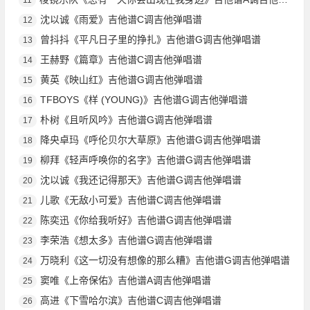
沈以诚《雨爱》吉他谱C调吉他弹唱谱
12
曾抖抖《平凡日子里的挣扎》吉他谱G调吉他弹唱谱
13
王赫野《篇章》吉他谱C调吉他弹唱谱
14
黄英《映山红》吉他谱G调吉他弹唱谱
15
TFBOYS《样 (YOUNG)》吉他谱G调吉他弹唱谱
16
朴树《且听风吟》吉他谱G调吉他弹唱谱
17
降央卓玛《呼伦贝尔大草原》吉他谱G调吉他弹唱谱
18
柳拜《轻声呼唤你的名字》吉他谱G调吉他弹唱谱
19
沈以诚《我还记得那天》吉他谱G调吉他弹唱谱
20
儿歌《无敌小可爱》吉他谱C调吉他弹唱谱
21
陈奕迅《你给我听好》吉他谱G调吉他弹唱谱
22
李荣浩《想太多》吉他谱G调吉他弹唱谱
23
万晓利《这一切没有想像的那么糟》吉他谱G调吉他弹唱谱
24
窦唯《上帝保佑》吉他谱A调吉他弹唱谱
25
高进《下雪哈尔滨》吉他谱C调吉他弹唱谱
26