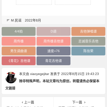
M.民谣
2022年8月
4/4拍
D调
吉他弹唱谱
周传雄
周传雄吉他谱
志诚音乐吉他
男生调曲谱
速度=76
陈信荣
《青花》吉他谱
青花吉他谱
本文由
xiaoyegejitar
发表于 2022年8月15日 19:43:23
除非特殊声明，本站文章均为原创，转载请务必保留本
文链接
上一篇
下一篇