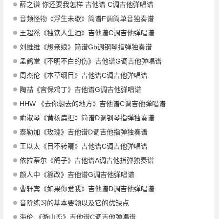
薛之谦 你还要我怎样 吉他谱 C调吉他弹唱谱
音频怪物《浮生未歇》简谱F调简单音独奏谱
王超然《独饮人生酒》吉他谱C调吉他弹唱谱
刘维维《想亲娘》简谱Gb调钢琴指弹独奏谱
孟鹤堂《不明不白的伤》吉他谱G调吉他弹唱谱
周杰伦《本草纲目》吉他谱C调吉他弹唱谱
陶喆《宫保鸡丁》吉他谱G调吉他弹唱谱
HHW 《去你想去的地方》吉他谱C调吉他弹唱谱
俞淑琴《黄杨扁担》简谱D调钢琴指弹独奏谱
泰勒加《玫瑰》吉他谱D调吉他指弹独奏谱
王以太《目不转睛》吉他谱C调吉他弹唱谱
依拉蒂尔《鸽子》吉他谱A调吉他指弹独奏谱
颜人中《篡改》吉他谱G调吉他弹唱谱
曹轩宾《如果你爱我》吉他谱D调吉他弹唱谱
音阶练习的基本要领以及它的优缺点
海伦 《游山恋》吉他谱C调吉他弹唱谱