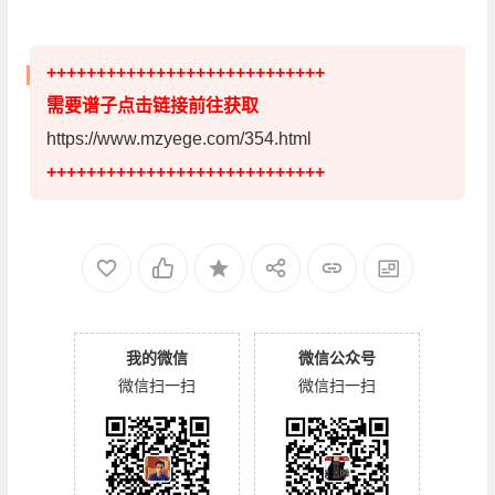
++++++++++++++++++++++++++++
需要谱子点击链接前往获取
https://www.mzyege.com/354.html
++++++++++++++++++++++++++++
我的微信
微信公众号
微信扫一扫
微信扫一扫