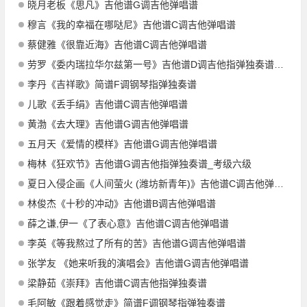
晓月老板《思凡》吉他谱G调吉他弹唱谱
穆言《我的幸福在哪哒尼》吉他谱C调吉他弹唱谱
蔡健雅《很靠近海》吉他谱C调吉他弹唱谱
劳罗《委内瑞拉华尔兹第一号》吉他谱D调吉他指弹独奏谱_考级四级
李丹《吉祥歌》简谱F调钢琴指弹独奏谱
儿歌《丢手绢》吉他谱C调吉他弹唱谱
黄渤《去大理》吉他谱G调吉他弹唱谱
五月天《爱情的模样》吉他谱G调吉他弹唱谱
梅林《狂欢节》吉他谱G调吉他指弹独奏谱_考级六级
夏日入侵企画《人间萤火 (潍坊新青年)》吉他谱C调吉他弹唱谱
林俊杰《十秒的冲动》吉他谱B调吉他弹唱谱
薛之谦,伊一《了表心意》吉他谱C调吉他弹唱谱
李英《等我熬过了所有的苦》吉他谱G调吉他弹唱谱
张学友 《她来听我的演唱会》吉他谱G调吉他弹唱谱
梁静茹《崇拜》吉他谱C调吉他指弹独奏谱
毛阿敏《跟着感觉走》简谱F调钢琴指弹独奏谱