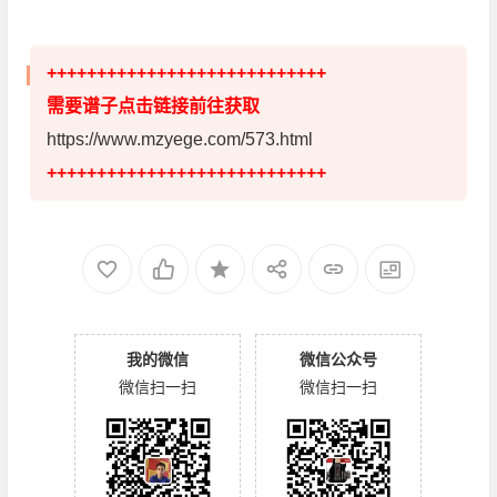
++++++++++++++++++++++++++++
需要谱子点击链接前往获取
https://www.mzyege.com/573.html
++++++++++++++++++++++++++++
我的微信
微信公众号
微信扫一扫
微信扫一扫