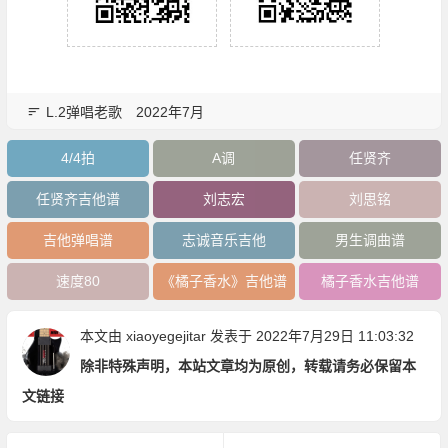
L.2弹唱老歌
2022年7月
4/4拍
A调
任贤齐
任贤齐吉他谱
刘志宏
刘思铭
吉他弹唱谱
志诚音乐吉他
男生调曲谱
速度80
《橘子香水》吉他谱
橘子香水吉他谱
本文由
xiaoyegejitar
发表于 2022年7月29日 11:03:32
除非特殊声明，本站文章均为原创，转载请务必保留本
文链接