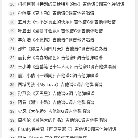
柯柯柯啊《特别的爱给特别的你》吉他谱C调吉他弹唱谱
26
孙燕姿《克卜勒》吉他谱C调吉他弹唱谱
27
五月天《你不是真正的快乐》吉他谱C调吉他弹唱谱
28
叶启田《爱拼才会赢》吉他谱C调吉他弹唱谱
29
李荣浩《不遗憾》吉他谱C调吉他弹唱谱
30
邵帅《你是人间四月天》吉他谱C调吉他独奏谱
31
丽莉安《青春的颜色》吉他谱F调吉他弹唱谱
32
王小帅《盗墓笔记十年人间》吉他谱G调吉他弹唱谱
33
丽江小倩《一瞬间》吉他谱C调吉他弹唱谱
34
西域男孩《My Love》吉他谱C调吉他弹唱谱
35
孙燕姿《天黑黑》吉他谱G调吉他弹唱谱
36
阿看《湘江中路》吉他谱C调吉他弹唱谱
37
火风《大花轿》吉他谱G调吉他弹唱谱
38
周杰伦《最伟大的作品》吉他谱C调吉他弹唱谱
39
Franky弗兰奇《再见莫妮卡》吉他谱D调吉他弹唱谱
40