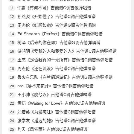
许嵩《有何不可》吉他谱C调吉他弹唱谱
11
孙燕姿《开始懂了》吉他谱C调吉他弹唱谱
12
周杰伦《红颜如霜》吉他谱G调吉他弹唱谱
13
Ed Sheeran《Perfect》吉他谱G调吉他弹唱谱
14
树泽《后来的你在哪》吉他谱G调吉他弹唱谱
15
游鸿明《爱我的人和我爱的人》吉他谱C调吉他弹唱谱
16
王杰《是否我真的一无所有》吉他谱G调吉他弹唱谱
17
周杰伦《还在流浪》吉他谱C调吉他弹唱谱
18
丢火车乐队《白兰鸽巡游记》吉他谱G调吉他弹唱谱
19
pro《等不来花开》吉他谱C调吉他弹唱谱
20
王小帅《虞兮叹》吉他谱C调吉他弹唱谱
21
黄恺《Waiting for Love》吉他谱C调吉他弹唱谱
22
刘若英《为爱痴狂》吉他谱C调吉他弹唱谱
23
张学友《遥远的她》吉他谱C调吉他弹唱谱
24
灼夭《风催雨》吉他谱C调吉他弹唱谱
25