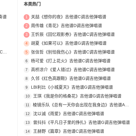
本类热门
奏谱
关喆《想你的夜》吉他谱C调吉他弹唱谱
1
周传雄《青花》吉他谱D调吉他弹唱谱
2
王忻辰《回忆观影券》吉他谱C调吉他弹唱谱
3
胡夏《如果可以》吉他谱G调吉他弹唱谱
4
谱
张信哲《别怕我伤心》吉他谱C调吉他弹唱谱
5
杨可爱《打上花火》吉他谱C调吉他弹唱谱
6
高桥凉介《爱人错过》吉他谱C调吉他弹唱谱
7
久邻《红色高跟鞋》吉他谱G调吉他弹唱谱
8
LBI利比《小城夏天》吉他谱G调吉他弹唱谱
9
王琪《我是你的格桑花》吉他谱G调吉他弹唱谱
10
棱镜乐队《总有一天你会出现在我身边》吉他谱A调吉他弹唱谱
11
沈以诚《雨爱》吉他谱C调吉他弹唱谱
12
曾抖抖《平凡日子里的挣扎》吉他谱G调吉他弹唱谱
13
王赫野《篇章》吉他谱C调吉他弹唱谱
14