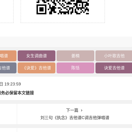
唱谱
女生调曲谱
姜楠
小叶歌吉他
吉他谱
《诀爱》吉他谱
陈恬
诀爱吉他谱
19:23:59
请务必保留本文链接
下一篇
刘三句《执念》吉他谱C调吉他弹唱谱