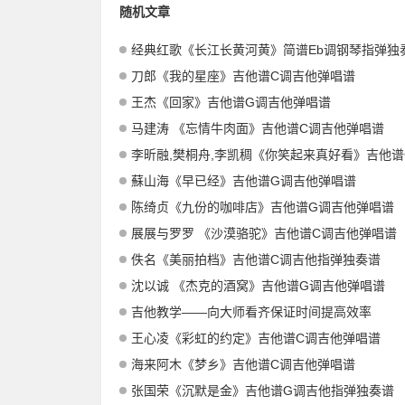
随机文章
经典红歌《长江长黄河黄》简谱Eb调钢琴指弹独
刀郎《我的星座》吉他谱C调吉他弹唱谱
王杰《回家》吉他谱G调吉他弹唱谱
马建涛 《忘情牛肉面》吉他谱C调吉他弹唱谱
李昕融,樊桐舟,李凯稠《你笑起来真好看》吉他谱C调吉他弹唱
蘇山海《早已经》吉他谱G调吉他弹唱谱
陈绮贞《九份的咖啡店》吉他谱G调吉他弹唱谱
展展与罗罗 《沙漠骆驼》吉他谱C调吉他弹唱谱
佚名《美丽拍档》吉他谱C调吉他指弹独奏谱
沈以诚 《杰克的酒窝》吉他谱G调吉他弹唱谱
吉他教学——向大师看齐保证时间提高效率
王心凌《彩虹的约定》吉他谱C调吉他弹唱谱
海来阿木《梦乡》吉他谱C调吉他弹唱谱
张国荣《沉默是金》吉他谱G调吉他指弹独奏谱