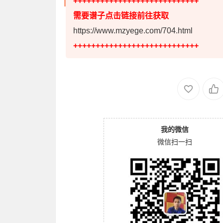
++++++++++++++++++++++++++++
需要谱子点击链接前往获取
https://www.mzyege.com/704.html
++++++++++++++++++++++++++++
我的微信
微信扫一扫