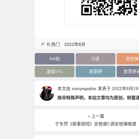
R.热门
2022年8月
4/4拍
G调
吉他弹
速度=71
詹雯婷
詹雯婷
本文由
xiaoyegejitar
发表于 2022年8月19日 
除非特殊声明，本站文章均为原创，转载
上一篇
于冬然《故事很短》吉他谱C调吉他弹唱谱