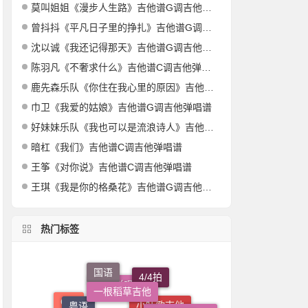
莫叫姐姐《漫步人生路》吉他谱G调吉他弹唱谱
曾抖抖《平凡日子里的挣扎》吉他谱G调吉他弹唱谱
沈以诚《我还记得那天》吉他谱G调吉他弹唱谱
陈羽凡《不奢求什么》吉他谱C调吉他弹唱谱
鹿先森乐队《你住在我心里的原因》吉他谱G调吉他弹唱谱
巾卫《我爱的姑娘》吉他谱G调吉他弹唱谱
好妹妹乐队《我也可以是流浪诗人》吉他谱C调吉他弹唱谱
暗杠《我们》吉他谱C调吉他弹唱谱
王筝《对你说》吉他谱C调吉他弹唱谱
王琪《我是你的格桑花》吉他谱G调吉他弹唱谱
热门标签
一根稻草吉他
国语
4/4拍
粤语
吉他独奏曲谱