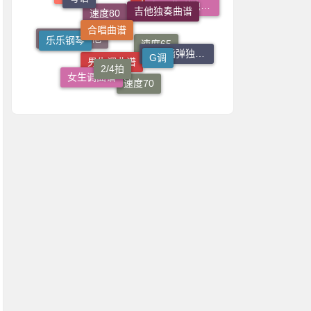
吉他弹唱谱
合唱曲谱
C调
钢琴指弹独奏谱
小叶歌吉他
乐乐钢琴
G调
速度80
2/4拍
志诚音乐吉他
吉他指弹独奏谱
速度65
女生调曲谱
男生调曲谱
速度70