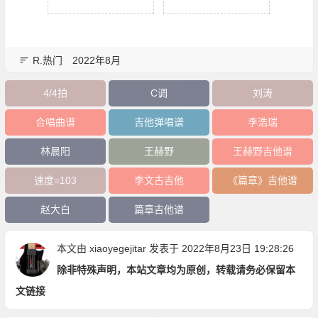
R.热门
2022年8月
4/4拍
C调
刘涛
合唱曲谱
吉他弹唱谱
李浩瑞
林晨阳
王赫野
王赫野吉他谱
速度=103
李文古吉他
《篇章》吉他谱
赵大白
篇章吉他谱
本文由
xiaoyegejitar
发表于 2022年8月23日 19:28:26
除非特殊声明，本站文章均为原创，转载请务必保留本
文链接