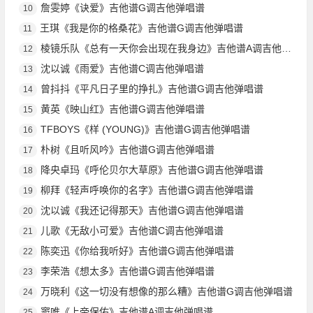
詹雯婷《诀爱》吉他谱G调吉他弹唱谱
10
王琪《我是你的格桑花》吉他谱G调吉他弹唱谱
11
棱镜乐队《总有一天你会出现在我身边》吉他谱A调吉他弹唱谱
12
沈以诚《雨爱》吉他谱C调吉他弹唱谱
13
曾抖抖《平凡日子里的挣扎》吉他谱G调吉他弹唱谱
14
黄英《映山红》吉他谱G调吉他弹唱谱
15
TFBOYS《样 (YOUNG)》吉他谱G调吉他弹唱谱
16
朴树《且听风吟》吉他谱G调吉他弹唱谱
17
降央卓玛《呼伦贝尔大草原》吉他谱G调吉他弹唱谱
18
柳拜《轻声呼唤你的名字》吉他谱G调吉他弹唱谱
19
沈以诚《我还记得那天》吉他谱G调吉他弹唱谱
20
儿歌《无敌小可爱》吉他谱C调吉他弹唱谱
21
陈奕迅《你给我听好》吉他谱G调吉他弹唱谱
22
李荣浩《想太多》吉他谱G调吉他弹唱谱
23
万晓利《这一切没有想像的那么糟》吉他谱G调吉他弹唱谱
24
窦唯《上帝保佑》吉他谱A调吉他弹唱谱
25