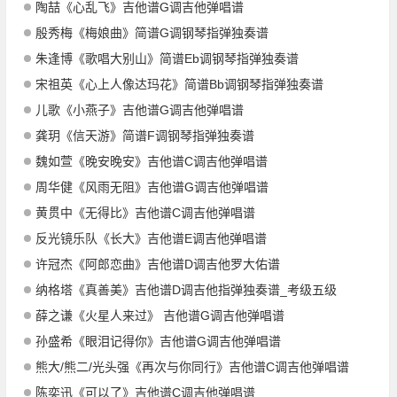
陶喆《心乱飞》吉他谱G调吉他弹唱谱
殷秀梅《梅娘曲》简谱G调钢琴指弹独奏谱
朱逢博《歌唱大别山》简谱Eb调钢琴指弹独奏谱
宋祖英《心上人像达玛花》简谱Bb调钢琴指弹独奏谱
儿歌《小燕子》吉他谱G调吉他弹唱谱
龚玥《信天游》简谱F调钢琴指弹独奏谱
魏如萱《晚安晚安》吉他谱C调吉他弹唱谱
周华健《风雨无阻》吉他谱G调吉他弹唱谱
黄贯中《无得比》吉他谱C调吉他弹唱谱
反光镜乐队《长大》吉他谱E调吉他弹唱谱
许冠杰《阿郎恋曲》吉他谱D调吉他罗大佑谱
纳格塔《真善美》吉他谱D调吉他指弹独奏谱_考级五级
薛之谦《火星人来过》 吉他谱G调吉他弹唱谱
孙盛希《眼泪记得你》吉他谱G调吉他弹唱谱
熊大/熊二/光头强《再次与你同行》吉他谱C调吉他弹唱谱
陈奕迅《可以了》吉他谱C调吉他弹唱谱