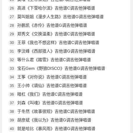
高进《下雪哈尔滨》吉他谱C调吉他弹唱谱
26
莫叫姐姐《漫步人生路》吉他谱G调吉他弹唱谱
27
孙鹏凯《赤伶》吉他谱G调吉他弹唱谱
28
郑秀文《交换温柔》吉他谱C调吉他弹唱谱
29
王菲《我也不想这样》吉他谱C调吉他弹唱谱
30
李汶峰《西部猎人》吉他谱G调吉他弹唱谱
31
等什么君《踏雪》吉他谱C调吉他弹唱谱
32
宝石Gem《野狼DISCO》吉他谱G调吉他弹唱谱
33
王筝《对你说》吉他谱C调吉他弹唱谱
34
王小帅《谪仙》吉他谱C调吉他弹唱谱
35
暗杠《我们》吉他谱C调吉他弹唱谱
36
刘森《叫魂》吉他谱G调吉他弹唱谱
37
于冬然《故事很短》吉他谱C调吉他弹唱谱
38
胡彦斌《我以为》吉他谱G调吉他弹唱谱
39
就是哈比《暴风雨》吉他谱G调吉他弹唱谱
40