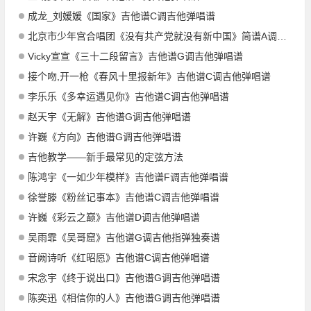
成龙_刘媛媛《国家》吉他谱C调吉他弹唱谱
北京市少年宫合唱团《没有共产党就没有新中国》简谱A调钢琴指弹独奏谱
Vicky宣宣《三十二段留言》吉他谱G调吉他弹唱谱
接个吻,开一枪《春风十里报新年》吉他谱C调吉他弹唱谱
李乐乐《多幸运遇见你》吉他谱C调吉他弹唱谱
赵天宇《无解》吉他谱G调吉他弹唱谱
许巍《方向》吉他谱G调吉他弹唱谱
吉他教学——新手最常见的定弦方法
陈鸿宇《一如少年模样》吉他谱F调吉他弹唱谱
徐誉滕《粉丝记事本》吉他谱C调吉他弹唱谱
许巍《彩云之巅》吉他谱D调吉他弹唱谱
吴雨霏《吴哥窟》吉他谱G调吉他指弹独奏谱
音阙诗听《红昭愿》吉他谱C调吉他弹唱谱
宋念宇《终于说出口》吉他谱G调吉他弹唱谱
陈奕迅《相信你的人》吉他谱G调吉他弹唱谱