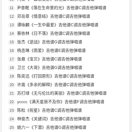
尹昔眠《落在生命里的光》吉他谱C调吉他弹唱谱
11
邓岳章《情意结》吉他谱C调吉他弹唱谱
12
谭咏麟《一生中最爱》吉他谱C调吉他弹唱谱
13
蔡依林《日不落》吉他谱C调吉他弹唱谱
14
张杰《逆战》吉他谱G调吉他弹唱谱
15
杨丞琳《雨爱》吉他谱E调吉他弹唱谱
16
张悬《宝贝》吉他谱C调吉他弹唱谱
17
卫兰《大哥》吉他谱G调吉他弹唱谱
18
陈奕迅《打回原形》吉他谱C调吉他弹唱谱
19
许嵩《多余的解释》吉他谱C调吉他弹唱谱
20
苏打绿《无与伦比的美丽》吉他谱C调吉他弹唱谱
21
ycccc《满天星辰不及你》吉他谱F调吉他弹唱谱
22
陈粒《祝星》吉他谱C调吉他弹唱谱
23
林俊杰《关键词》吉他谱C调吉他弹唱谱
24
姚六一《下潜》吉他谱G调吉他弹唱谱
25