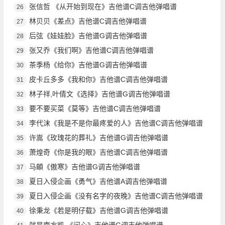
张信哲 《从开始到现在》吉他谱C调吉他弹唱谱
26
林贝贝《差点》吉他谱C调吉他弹唱谱
27
后弦《娃娃脸》吉他谱G调吉他弹唱谱
28
张又乔《我们啊》吉他谱C调吉他弹唱谱
29
茶季杨《给你》吉他谱G调吉他弹唱谱
30
皮卡丘多多《我和你》吉他谱C调吉他弹唱谱
31
林子祥,叶倩文《选择》吉他谱G调吉他弹唱谱
32
要不要买菜《莫等》吉他谱C调吉他弹唱谱
33
李代沫《我是不是你最疼爱的人》吉他谱C调吉他弹唱谱
34
许嵩《玫瑰花的葬礼》吉他谱G调吉他弹唱谱
35
萧煌奇《你是我的眼》吉他谱C调吉他弹唱谱
36
马頔《傲寒》吉他谱G调吉他弹唱谱
37
夏日入侵企画《勇气》吉他谱A调吉他弹唱谱
38
夏日入侵企画《没有名字的夜晚》吉他谱C调吉他弹唱谱
39
徐秉龙《若是明仔载》吉他谱G调吉他弹唱谱
40