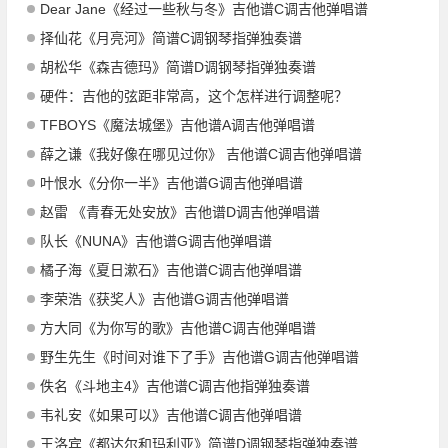
Dear Jane《经过一些秋与冬》吉他谱C调吉他弹唱谱
择仙花《月亮河》简谱C调钢琴指弹独奏谱
胡松华《森吉德玛》简谱D调钢琴指弹独奏谱
硬件：吉他的弦距非常高，这个怎样进行调整呢？
TFBOYS《魔法城堡》吉他谱A调吉他弹唱谱
薛之谦《我好像在哪见过你》 吉他谱C调吉他弹唱谱
叶恨水《分你一半》吉他谱G调吉他弹唱谱
赵雷 《青春无处安放》吉他谱D调吉他弹唱谱
队长《NUNA》吉他谱G调吉他弹唱谱
橘子海《夏日漱石》吉他谱C调吉他弹唱谱
李荣浩《获奖人》吉他谱G调吉他弹唱谱
方大同《为你写的歌》吉他谱C调吉他弹唱谱
野生先生《时间对谁下了手》吉他谱G调吉他弹唱谱
佚名《斗地主4》吉他谱C调吉他指弹独奏谱
韦礼安《如果可以》吉他谱C调吉他弹唱谱
王洛宾《都达尔和玛利亚》简谱D调钢琴指弹独奏谱