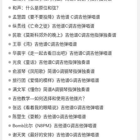
和声：什么是原位和弦？
孟慧圆《要不要投降》吉他谱 C调吉他弹唱谱
纵贯线《亡命之徒》吉他谱C调吉他弹唱谱
民歌《莫斯科郊外的晚上》吉他谱C调吉他指弹独奏谱
王菲《湾》吉他谱C调吉他弹唱谱
华晨宇《走一起去看日出吧》吉他谱C调吉他弹唱谱
光良《童话》吉他谱C调吉他指弹独奏谱
俞淑琴《凤阳歌》简谱G调钢琴指弹独奏谱
旅行团《爱情的模样》吉他谱G调吉他弹唱谱
满文军《懂你》简谱A调钢琴指弹独奏谱
吉他教学—如何选择和使用吉他拨片？
张远《看着我的眼睛说》吉他谱G调吉他弹唱谱
陈楚生《耍赖》吉他谱G调吉他弹唱谱
Bomb比尔《N8PM》吉他谱G调吉他弹唱谱
谢天笑《最好的安排》吉他谱G调吉他弹唱谱