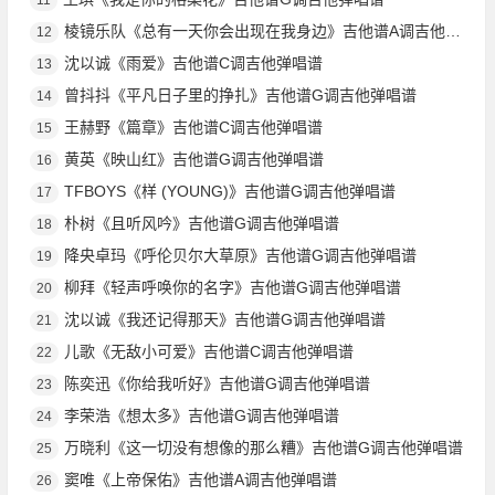
棱镜乐队《总有一天你会出现在我身边》吉他谱A调吉他弹唱谱
12
沈以诚《雨爱》吉他谱C调吉他弹唱谱
13
曾抖抖《平凡日子里的挣扎》吉他谱G调吉他弹唱谱
14
王赫野《篇章》吉他谱C调吉他弹唱谱
15
黄英《映山红》吉他谱G调吉他弹唱谱
16
TFBOYS《样 (YOUNG)》吉他谱G调吉他弹唱谱
17
朴树《且听风吟》吉他谱G调吉他弹唱谱
18
降央卓玛《呼伦贝尔大草原》吉他谱G调吉他弹唱谱
19
柳拜《轻声呼唤你的名字》吉他谱G调吉他弹唱谱
20
沈以诚《我还记得那天》吉他谱G调吉他弹唱谱
21
儿歌《无敌小可爱》吉他谱C调吉他弹唱谱
22
陈奕迅《你给我听好》吉他谱G调吉他弹唱谱
23
李荣浩《想太多》吉他谱G调吉他弹唱谱
24
万晓利《这一切没有想像的那么糟》吉他谱G调吉他弹唱谱
25
窦唯《上帝保佑》吉他谱A调吉他弹唱谱
26