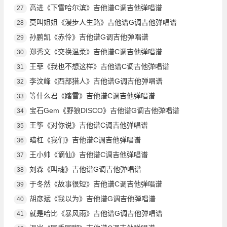
高进《下雪哈尔滨》吉他谱C调吉他弹唱谱
27
莫叫姐姐《漫步人生路》吉他谱G调吉他弹唱谱
28
孙鹏凯《赤伶》吉他谱G调吉他弹唱谱
29
郑秀文《交换温柔》吉他谱C调吉他弹唱谱
30
王菲《我也不想这样》吉他谱C调吉他弹唱谱
31
李汶峰《西部猎人》吉他谱G调吉他弹唱谱
32
等什么君《踏雪》吉他谱C调吉他弹唱谱
33
宝石Gem《野狼DISCO》吉他谱G调吉他弹唱谱
34
王筝《对你说》吉他谱C调吉他弹唱谱
35
暗杠《我们》吉他谱C调吉他弹唱谱
36
王小帅《谪仙》吉他谱C调吉他弹唱谱
37
刘森《叫魂》吉他谱G调吉他弹唱谱
38
于冬然《故事很短》吉他谱C调吉他弹唱谱
39
胡彦斌《我以为》吉他谱G调吉他弹唱谱
40
就是哈比《暴风雨》吉他谱G调吉他弹唱谱
41