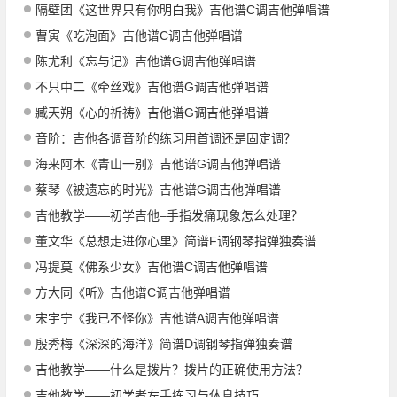
隔壁团《这世界只有你明白我》吉他谱C调吉他弹唱谱
曹寅《吃泡面》吉他谱C调吉他弹唱谱
陈尤利《忘与记》吉他谱G调吉他弹唱谱
不只中二《牵丝戏》吉他谱G调吉他弹唱谱
臧天朔《心的祈祷》吉他谱G调吉他弹唱谱
音阶：吉他各调音阶的练习用首调还是固定调？
海来阿木《青山一别》吉他谱G调吉他弹唱谱
蔡琴《被遗忘的时光》吉他谱G调吉他弹唱谱
吉他教学——初学吉他–手指发痛现象怎么处理？
董文华《总想走进你心里》简谱F调钢琴指弹独奏谱
冯提莫《佛系少女》吉他谱C调吉他弹唱谱
方大同《听》吉他谱C调吉他弹唱谱
宋宇宁《我已不怪你》吉他谱A调吉他弹唱谱
殷秀梅《深深的海洋》简谱D调钢琴指弹独奏谱
吉他教学——什么是拨片？拨片的正确使用方法？
吉他教学——初学者左手练习与休息技巧