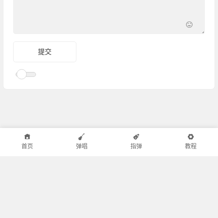
首页
弹唱
指弹
教程
小叶歌吉他
|
邻舍小屋
|
半音阶口琴
|