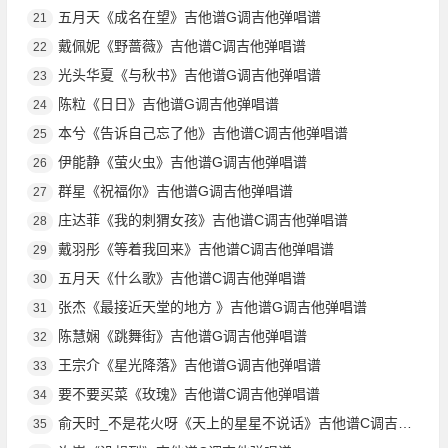
五月天《成名在望》吉他谱G调吉他弹唱谱
21
戴佩妮《野蔷薇》吉他谱C调吉他弹唱谱
22
光头华夏《与秋书》吉他谱G调吉他弹唱谱
23
陈粒《日日》吉他谱G调吉他弹唱谱
24
本兮《告诉自己忘了他》吉他谱C调吉他弹唱谱
25
伊能静《萤火虫》吉他谱G调吉他弹唱谱
26
群星《祝福你》吉他谱G调吉他弹唱谱
27
庄达菲《我的刺猬女孩》吉他谱C调吉他弹唱谱
28
戴羽彤《等着我回来》吉他谱C调吉他弹唱谱
29
五月天《什么歌》吉他谱C调吉他弹唱谱
30
张杰《最接近天堂的地方 》吉他谱G调吉他弹唱谱
31
陈慧娴《跳舞街》吉他谱G调吉他弹唱谱
32
王宗介《星光降落》吉他谱G调吉他弹唱谱
33
要不要买菜《玫瑰》吉他谱C调吉他弹唱谱
34
俞天时_不是花火呀《天上的星星不说话》吉他谱C调吉他弹唱谱
35