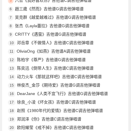
六哲《我好喜欢你》吉他谱C调吉他弹唱谱
5
趙三歲《然而》吉他谱G调吉他弹唱谱
6
吴克群《越爱越难过》吉他谱G调吉他弹唱谱
7
张杰《Layla蕾拉》吉他谱G调吉他弹唱谱
8
CRITTY《遇萤》吉他谱G调吉他弹唱谱
9
邓岳章《不做情人》吉他谱C调吉他弹唱谱
10
OliviaOng《如燕》吉他谱A调吉他弹唱谱
11
陈柏宇《尊严》吉他谱G调吉他弹唱谱
12
陈奕迅《倒带人生》吉他谱C调吉他弹唱谱
13
动力火车《那就这样吧》吉他谱C调吉他弹唱谱
14
林俊杰_金莎《期待爱》吉他谱G调吉他弹唱谱
15
DearJane《人类不宜飞行》吉他谱G调吉他弹唱谱
16
徐良_小凌《坏女孩》吉他谱C调吉他弹唱谱
17
赵照《1980年代的爱情》吉他谱C调吉他弹唱谱
18
郑润泽《你》吉他谱C调吉他弹唱谱
19
欧阳耀莹《戒不掉》吉他谱C调吉他弹唱谱
20