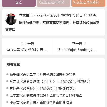
国语
《从没去过巴塞隆纳》吉他谱
从没去过巴塞隆纳吉他谱
本文由
xiaoyegejitar
发表于 2026年7月8日 10:12:44
除非特殊声明，本站文章均为原创，转载请务必保留本
文链接
上一篇
下一篇
动力火车《我很好骗》吉他谱C调吉他弹唱谱
BrunoMajor《nothing》吉他谱C调吉他弹唱谱
随机文章
杨千嬅《再见二丁目》吉他谱C调吉他弹唱谱
薛之谦《深深爱过你（今世）》 吉他谱C调吉他弹唱谱
古巨基《必杀技》吉他谱G调吉他指弹独奏谱
张学友《还是觉得你最好》吉他谱C调吉他弹唱谱
邓丽君《浓情万缕》吉他谱G调吉他弹唱谱