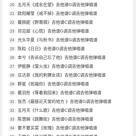
五月天《成名在望》吉他谱G调吉他弹唱谱
20
欧阳耀莹《戒不掉》吉他谱C调吉他弹唱谱
21
戴佩妮《野蔷薇》吉他谱C调吉他弹唱谱
22
邓见超《心慌》吉他谱G调吉他弹唱谱
23
光头华夏《与秋书》吉他谱G调吉他弹唱谱
24
陈粒《日日》吉他谱G调吉他弹唱谱
25
本兮《告诉自己忘了他》吉他谱C调吉他弹唱谱
26
伊能静《萤火虫》吉他谱G调吉他弹唱谱
27
庄达菲《我的刺猬女孩》吉他谱C调吉他弹唱谱
28
群星《祝福你》吉他谱G调吉他弹唱谱
29
戴羽彤《等着我回来》吉他谱C调吉他弹唱谱
30
张杰《最接近天堂的地方 》吉他谱G调吉他弹唱谱
31
五月天《什么歌》吉他谱C调吉他弹唱谱
32
陈慧娴《跳舞街》吉他谱G调吉他弹唱谱
33
要不要买菜《玫瑰》吉他谱C调吉他弹唱谱
34