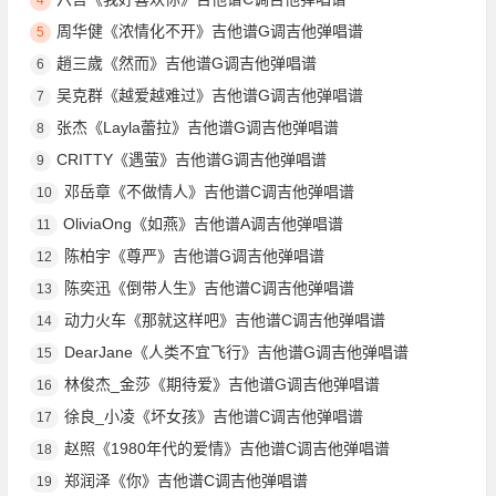
周华健《浓情化不开》吉他谱G调吉他弹唱谱
5
趙三歲《然而》吉他谱G调吉他弹唱谱
6
吴克群《越爱越难过》吉他谱G调吉他弹唱谱
7
张杰《Layla蕾拉》吉他谱G调吉他弹唱谱
8
CRITTY《遇萤》吉他谱G调吉他弹唱谱
9
邓岳章《不做情人》吉他谱C调吉他弹唱谱
10
OliviaOng《如燕》吉他谱A调吉他弹唱谱
11
陈柏宇《尊严》吉他谱G调吉他弹唱谱
12
陈奕迅《倒带人生》吉他谱C调吉他弹唱谱
13
动力火车《那就这样吧》吉他谱C调吉他弹唱谱
14
DearJane《人类不宜飞行》吉他谱G调吉他弹唱谱
15
林俊杰_金莎《期待爱》吉他谱G调吉他弹唱谱
16
徐良_小凌《坏女孩》吉他谱C调吉他弹唱谱
17
赵照《1980年代的爱情》吉他谱C调吉他弹唱谱
18
郑润泽《你》吉他谱C调吉他弹唱谱
19