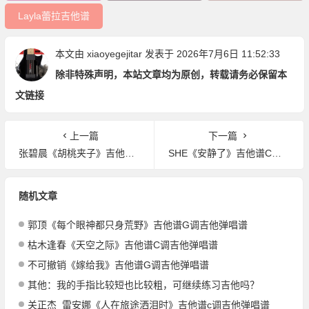
Layla蕾拉吉他谱
本文由
xiaoyegejitar
发表于 2026年7月6日 11:52:33
除非特殊声明，本站文章均为原创，转载请务必保留本
文链接
上一篇
下一篇
张碧晨《胡桃夹子》吉他谱G调吉他弹唱谱
SHE《安静了》吉他谱C调吉他弹唱谱
随机文章
郭顶《每个眼神都只身荒野》吉他谱G调吉他弹唱谱
枯木逢春《天空之际》吉他谱C调吉他弹唱谱
不可撤销《嫁给我》吉他谱G调吉他弹唱谱
其他：我的手指比较短也比较粗，可继续练习吉他吗？
关正杰_雷安娜《人在旅途洒泪时》吉他谱c调吉他弹唱谱