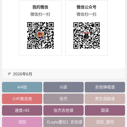
我的微信
微信公众号
微信扫一扫
微信扫一扫
2026年6月
4/4拍
G调
吉他弹唱谱
小叶歌吉他
张杰
男生调曲谱
速度=92
张杰吉他谱
国语
羽田
《Layla蕾拉》吉他谱
羽田_壹同