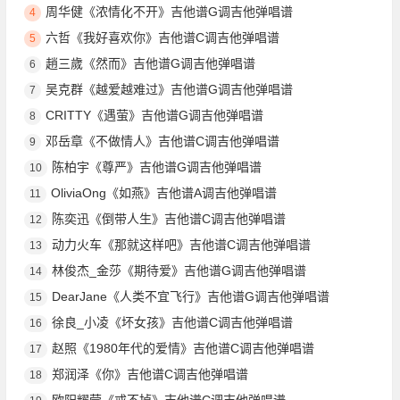
周华健《浓情化不开》吉他谱G调吉他弹唱谱
4
六哲《我好喜欢你》吉他谱C调吉他弹唱谱
5
趙三歲《然而》吉他谱G调吉他弹唱谱
6
吴克群《越爱越难过》吉他谱G调吉他弹唱谱
7
CRITTY《遇萤》吉他谱G调吉他弹唱谱
8
邓岳章《不做情人》吉他谱C调吉他弹唱谱
9
陈柏宇《尊严》吉他谱G调吉他弹唱谱
10
OliviaOng《如燕》吉他谱A调吉他弹唱谱
11
陈奕迅《倒带人生》吉他谱C调吉他弹唱谱
12
动力火车《那就这样吧》吉他谱C调吉他弹唱谱
13
林俊杰_金莎《期待爱》吉他谱G调吉他弹唱谱
14
DearJane《人类不宜飞行》吉他谱G调吉他弹唱谱
15
徐良_小凌《坏女孩》吉他谱C调吉他弹唱谱
16
赵照《1980年代的爱情》吉他谱C调吉他弹唱谱
17
郑润泽《你》吉他谱C调吉他弹唱谱
18
欧阳耀莹《戒不掉》吉他谱C调吉他弹唱谱