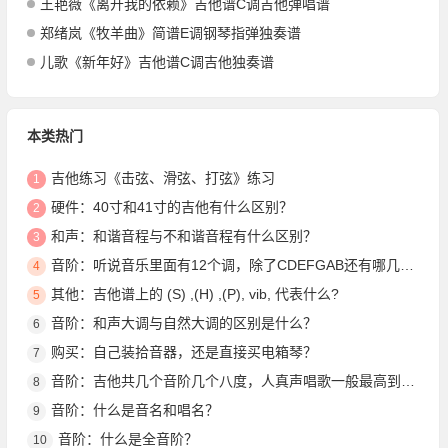
王艳薇《离开我的依赖》吉他谱C调吉他弹唱谱
郑绪岚《牧羊曲》简谱E调钢琴指弹独奏谱
儿歌《新年好》吉他谱C调吉他独奏谱
本类热门
吉他练习《击弦、滑弦、打弦》练习
1
硬件：40寸和41寸的吉他有什么区别？
2
和声：和谐音程与不和谐音程有什么区别？
3
音阶：听说音乐里面有12个调，除了CDEFGAB还有哪几个？
4
其他：吉他谱上的 (S) ,(H) ,(P), vib, 代表什么?
5
音阶：和声大调与自然大调的区别是什么？
6
购买：自己装拾音器，还是直接买电箱琴？
7
音阶：吉他共几个音阶几个八度，人真声唱歌一般最高到几个八度？
8
音阶：什么是音名和唱名？
9
音阶：什么是全音阶？
10