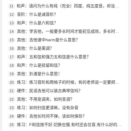
和声：请问为什么有纯（完全）四度、纯五度音，却没有纯二三度？谢谢！
11
音阶：什么是减音阶？
12
和声：什么是六和弦？
13
其他：学吉他，一般要多长时间才能初见成效，多长时间才能大见成效？
14
其他：吉他谱中harm是什么意思？
15
其他：什么是离调？
16
和声：五和弦和强力五和弦是什么意思？
17
和声：什么是挂留和弦？
18
其他：扒谱是什么意思！
19
练习：练习音阶和爬格子的时候，有的老师说一定要把拇指放在后面，有的老师则说把拇指露出来随意一点也行到底该听谁的，还是木吉他是一种按法，电吉他又一种
20
硬件：民谣吉他可以装古典琴弦吗？
21
其他：不用变调夹，如何变调？
22
练习：如何扫弦更清晰，没有杂音
23
硬件：吉他长时间不弹，该如何保存？
24
练习：F和弦按不好,切换也慢,有时还会岔音,有什么好的训练方法?
25