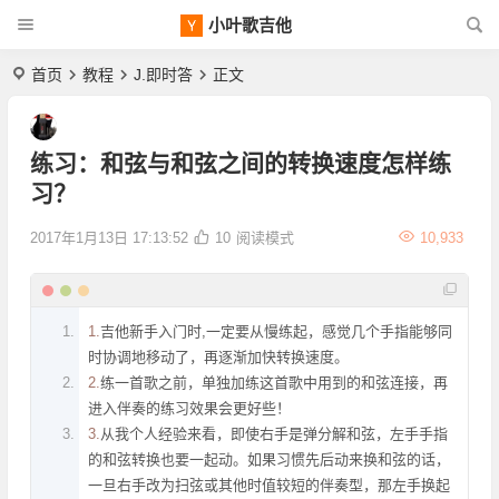
小叶歌吉他
首页
教程
J.即时答
正文
练习：和弦与和弦之间的转换速度怎样练
习？
2017年1月13日 17:13:52
10
阅读模式
10,933
1.
吉他新手入门时,一定要从慢练起，感觉几个手指能够同
时协调地移动了，再逐渐加快转换速度。
2.
练一首歌之前，单独加练这首歌中用到的和弦连接，再
进入伴奏的练习效果会更好些！
3.
从我个人经验来看，即使右手是弹分解和弦，左手手指
的和弦转换也要一起动。如果习惯先后动来换和弦的话，
一旦右手改为扫弦或其他时值较短的伴奏型，那左手换起