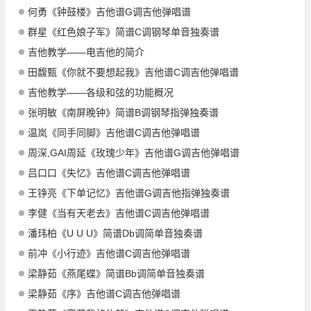
何勇《钟鼓楼》吉他谱G调吉他弹唱谱
群星《红色娘子军》简谱C调钢琴单音独奏谱
吉他教学——电吉他的简介
田馥甄《你就不要想起我》吉他谱C调吉他弹唱谱
吉他教学——各级和弦的功能概况
张明敏《南屏晚钟》简谱B调钢琴指弹独奏谱
温岚《同手同脚》吉他谱C调吉他弹唱谱
周深,GAI周延《玫瑰少年》吉他谱G调吉他弹唱谱
吕口口《失忆》吉他谱C调吉他弹唱谱
王铮亮《下单记忆》吉他谱G调吉他指弹独奏谱
李健《当有天老去》吉他谱C调吉他弹唱谱
潘玮柏《U U U》简谱Db调简单音独奏谱
前冲《小行迹》吉他谱C调吉他弹唱谱
梁静茹《燕尾蝶》简谱Bb调简单音独奏谱
梁静茹《序》吉他谱C调吉他弹唱谱