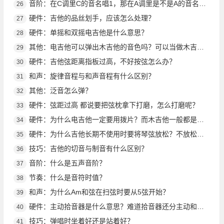
音阶：在C调里C的音名唱1，那在A调里是不是A的音名也唱1？
26
硬件：吉他的品丝划手，应该怎么处理？
27
硬件：单摇和双摇电吉他是什么意思？
28
其他：电吉他可以弹出木吉他的音色吗？可以当做木吉他弹吗？
29
硬件：吉他弦距离指板过高，不好按弦怎么办？
30
和声：旋律音程与和声音程有什么区别？
31
其他：泛音怎么弹？
32
硬件：弦距过高 都说要把弦枕拿下打磨，怎么打磨呢？
33
硬件：为什么电吉他一定要用拨片？而木吉他一般都是用手指？
34
硬件：为什么吉他长期不使用时要将琴弦放松？不放松的话对吉他会有什么伤害吗？
35
技巧：吉他的切音与制音有什么区别？
36
音阶：什么是五声音阶？
37
节奏：什么是音符时值？
38
和声：为什么Am和弦在扫弦时要从5弦开始？
39
硬件：主动拾音器是什么意思？难道拾音器还分主动和被动吗？
40
技巧：弹唱时坐着好还是站着好？
41