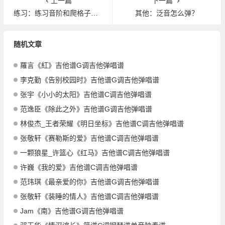
上一篇
下一篇
练习：练习音阶和爬格子的时候，有的老师说一定要把拇指放在后面，有的老师则说把拇指露出来随意一点也行到底该听谁的，还是木吉他是一种按法，电吉他又一种
其他：泛音怎么弹？
随机文章
羅言《紅》吉他谱G调吉他弹唱谱
李克勤《告别校园时》吉他谱G调吉他弹唱谱
张宇《小小的太阳》吉他谱C调吉他弹唱谱
范逸臣《除此之外》吉他谱G调吉他弹唱谱
林俊杰_王者荣耀《明日坐标》吉他谱C调吉他弹唱谱
张敬轩《赛勒斯的爱》吉他谱C调吉他弹唱谱
一颗狼星_许篮心《红马》吉他谱C调吉他弹唱谱
许巍《我的爱》吉他谱C调吉他弹唱谱
范玮琪《最亲爱的你》吉他谱G调吉他弹唱谱
张敬轩《装睡的情人》吉他谱C调吉他弹唱谱
Jam《南》吉他谱G调吉他弹唱谱