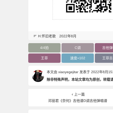
H.怀旧老歌
2022年8月
4/4拍
C调
吉他弹
王菲
速度=102
王菲吉
本文由
xiaoyegejitar
发表于 2022年8月15日 
除非特殊声明，本站文章均为原创，转载
上一篇
邓丽君《奈何》吉他谱D调吉他弹唱谱