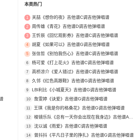
本类热门
关喆《想你的夜》吉他谱C调吉他弹唱谱
1
周传雄《青花》吉他谱D调吉他弹唱谱
2
王忻辰《回忆观影券》吉他谱C调吉他弹唱谱
3
胡夏《如果可以》吉他谱G调吉他弹唱谱
4
张信哲《别怕我伤心》吉他谱C调吉他弹唱谱
5
杨可爱《打上花火》吉他谱C调吉他弹唱谱
6
高桥凉介《爱人错过》吉他谱C调吉他弹唱谱
7
久邻《红色高跟鞋》吉他谱G调吉他弹唱谱
8
LBI利比《小城夏天》吉他谱G调吉他弹唱谱
9
谱
詹雯婷《诀爱》吉他谱G调吉他弹唱谱
10
王琪《我是你的格桑花》吉他谱G调吉他弹唱谱
11
棱镜乐队《总有一天你会出现在我身边》吉他谱A调吉他弹唱谱
12
沈以诚《雨爱》吉他谱C调吉他弹唱谱
13
曾抖抖《平凡日子里的挣扎》吉他谱G调吉他弹唱谱
14