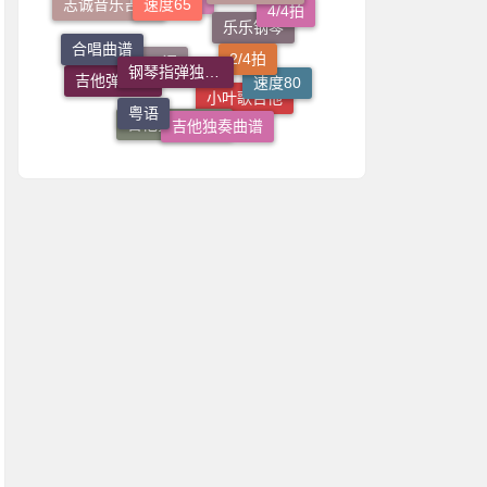
2/4拍
4/4拍
钢琴指弹独奏谱
志诚音乐吉他
合唱曲谱
国语
乐乐钢琴
速度80
粤语
吉他弹唱谱
吉他独奏曲谱
C调
小叶歌吉他
吉他指弹独奏谱