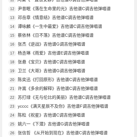
尹昔眠《落在生命里的光》吉他谱C调吉他弹唱谱
12
邓岳章《情意结》吉他谱C调吉他弹唱谱
13
谭咏麟《一生中最爱》吉他谱C调吉他弹唱谱
14
蔡依林《日不落》吉他谱C调吉他弹唱谱
15
张杰《逆战》吉他谱G调吉他弹唱谱
16
杨丞琳《雨爱》吉他谱E调吉他弹唱谱
17
张悬《宝贝》吉他谱C调吉他弹唱谱
18
卫兰《大哥》吉他谱G调吉他弹唱谱
19
陈奕迅《打回原形》吉他谱C调吉他弹唱谱
20
许嵩《多余的解释》吉他谱C调吉他弹唱谱
21
苏打绿《无与伦比的美丽》吉他谱C调吉他弹唱谱
22
ycccc《满天星辰不及你》吉他谱F调吉他弹唱谱
23
陈粒《祝星》吉他谱C调吉他弹唱谱
24
姚六一《下潜》吉他谱G调吉他弹唱谱
25
张信哲 《从开始到现在》吉他谱C调吉他弹唱谱
26