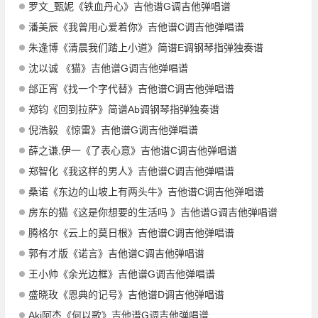
罗文_甄妮《铁血丹心》吉他谱G调吉他弹唱谱
潘美辰《我曾用心爱着你》吉他谱C调吉他弹唱谱
朱逢博《清晨我们踏上小道》简谱E调钢琴指弹独奏谱
沈以诚 《猫》吉他谱G调吉他弹唱谱
邰正宵《找一个字代替》吉他谱C调吉他弹唱谱
郑钧《回到拉萨》简谱Ab调钢琴指弹独奏谱
倪浩毅 《惊雷》吉他谱G调吉他弹唱谱
薛之谦,伊一《了表心意》吉他谱C调吉他弹唱谱
郑智化《我这样的男人》吉他谱C调吉他弹唱谱
桑诺《东边的山坡上有两头牛》吉他谱C调吉他弹唱谱
房东的猫《这是你想要的生活吗 》吉他谱G调吉他弹唱谱
腾格尔《云上的莫日根》吉他谱C调吉他弹唱谱
郭有才版《诺言》吉他谱C调吉他弹唱谱
王小帅《余光边框》吉他谱G调吉他弹唱谱
盛晓玫《恩典的记号》吉他谱D调吉他弹唱谱
Aki阿杰《何以歌》吉他谱G调吉他弹唱谱