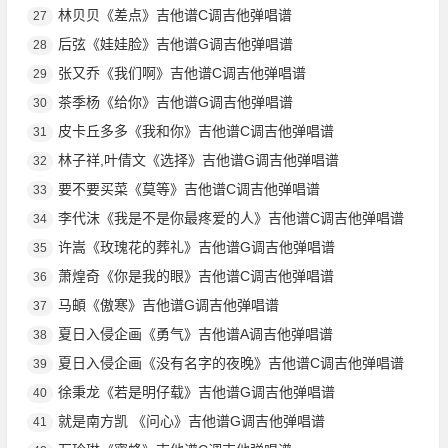
林贝贝《差点》吉他谱C调吉他弹唱谱
27
后弦《娃娃脸》吉他谱G调吉他弹唱谱
28
张又乔《我们啊》吉他谱C调吉他弹唱谱
29
茶季杨《给你》吉他谱G调吉他弹唱谱
30
皮卡丘多多《我和你》吉他谱C调吉他弹唱谱
31
林子祥,叶倩文《选择》吉他谱G调吉他弹唱谱
32
要不要买菜《莫等》吉他谱C调吉他弹唱谱
33
李代沫《我是不是你最疼爱的人》吉他谱C调吉他弹唱谱
34
许嵩《玫瑰花的葬礼》吉他谱G调吉他弹唱谱
35
萧煌奇《你是我的眼》吉他谱C调吉他弹唱谱
36
马頔《傲寒》吉他谱G调吉他弹唱谱
37
夏日入侵企画《勇气》吉他谱A调吉他弹唱谱
38
夏日入侵企画《没有名字的夜晚》吉他谱C调吉他弹唱谱
39
徐秉龙《若是明仔载》吉他谱G调吉他弹唱谱
40
就是南方凯 《问心》吉他谱G调吉他弹唱谱
41