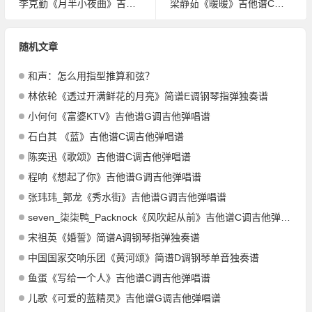
李克勤《月半小夜曲》吉他谱G调吉他弹唱谱
梁静茹《暖暖》吉他谱C调吉他弹唱谱
随机文章
和声：怎么用指型推算和弦？
林依轮《透过开满鲜花的月亮》简谱E调钢琴指弹独奏谱
小何何《富婆KTV》吉他谱G调吉他弹唱谱
石白其 《蓝》吉他谱C调吉他弹唱谱
陈奕迅《歌颂》吉他谱C调吉他弹唱谱
程响《想起了你》吉他谱G调吉他弹唱谱
张玮玮_郭龙《秀水街》吉他谱G调吉他弹唱谱
seven_柒柒鸭_Packnock《风吹起从前》吉他谱C调吉他弹唱谱
宋祖英《婚誓》简谱A调钢琴指弹独奏谱
中国国家交响乐团《黄河颂》简谱D调钢琴单音独奏谱
鱼蛋《写给一个人》吉他谱C调吉他弹唱谱
儿歌《可爱的蓝精灵》吉他谱G调吉他弹唱谱