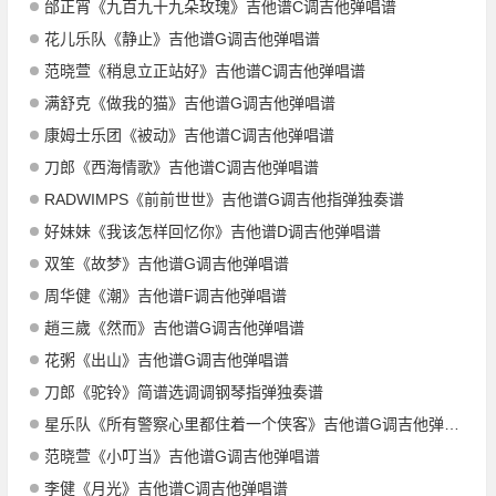
邰正宵《九百九十九朵玫瑰》吉他谱C调吉他弹唱谱
花儿乐队《静止》吉他谱G调吉他弹唱谱
范晓萱《稍息立正站好》吉他谱C调吉他弹唱谱
满舒克《做我的猫》吉他谱G调吉他弹唱谱
康姆士乐团《被动》吉他谱C调吉他弹唱谱
刀郎《西海情歌》吉他谱C调吉他弹唱谱
RADWIMPS《前前世世》吉他谱G调吉他指弹独奏谱
好妹妹《我该怎样回忆你》吉他谱D调吉他弹唱谱
双笙《故梦》吉他谱G调吉他弹唱谱
周华健《潮》吉他谱F调吉他弹唱谱
趙三歲《然而》吉他谱G调吉他弹唱谱
花粥《出山》吉他谱G调吉他弹唱谱
刀郎《驼铃》简谱选调调钢琴指弹独奏谱
星乐队《所有警察心里都住着一个侠客》吉他谱G调吉他弹唱谱
范晓萱《小叮当》吉他谱G调吉他弹唱谱
李健《月光》吉他谱C调吉他弹唱谱