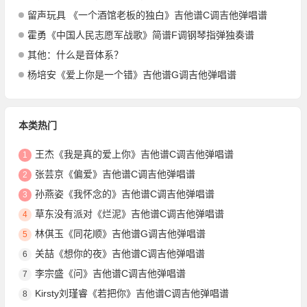
留声玩具 《一个酒馆老板的独白》吉他谱C调吉他弹唱谱
霍勇《中国人民志愿军战歌》简谱F调钢琴指弹独奏谱
其他：什么是音体系？
杨培安《爱上你是一个错》吉他谱G调吉他弹唱谱
本类热门
王杰《我是真的爱上你》吉他谱C调吉他弹唱谱
1
张芸京《偏爱》吉他谱C调吉他弹唱谱
2
孙燕姿《我怀念的》吉他谱C调吉他弹唱谱
3
草东没有派对《烂泥》吉他谱C调吉他弹唱谱
4
林倛玉《同花顺》吉他谱G调吉他弹唱谱
5
关喆《想你的夜》吉他谱C调吉他弹唱谱
6
李宗盛《问》吉他谱C调吉他弹唱谱
7
Kirsty刘瑾睿《若把你》吉他谱C调吉他弹唱谱
8