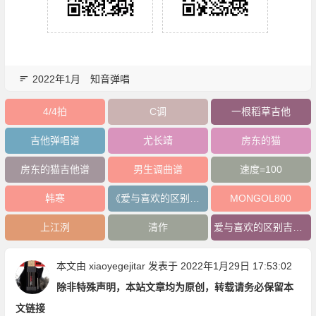
2022年1月
知音弹唱
4/4拍
C调
一根稻草吉他
吉他弹唱谱
尤长靖
房东的猫
房东的猫吉他谱
男生调曲谱
速度=100
韩寒
《爱与喜欢的区别》吉他谱
MONGOL800
上江洌
清作
爱与喜欢的区别吉他谱
本文由
xiaoyegejitar
发表于 2022年1月29日 17:53:02
除非特殊声明，本站文章均为原创，转载请务必保留本
文链接