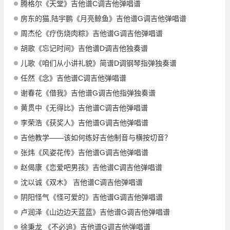
腾格尔《天堂》吉他谱C调吉他弹唱谱
房东的猫,陆宇鹏《月亮鲸鱼》吉他谱G调吉他弹唱谱
周杰伦《疗伤烧肉粽》吉他谱G调吉他弹唱谱
胡歌《忘记时间》吉他谱D调吉他独奏谱
儿歌《咱们从小讲礼貌》简谱D调钢琴指弹独奏谱
任然《念》吉他谱C调吉他弹唱谱
谢春花《借我》吉他谱G调吉他指弹独奏谱
黄贯中《无得比》吉他谱C调吉他弹唱谱
李荣浩《获奖人》吉他谱G调吉他弹唱谱
吉他教学——该如何练好吉他制音与横按切音？
张炜《风姿花传》吉他谱G调吉他弹唱谱
赵偈康《恋爱吧男孩》吉他谱C调吉他弹唱谱
沈以诚《双木》 吉他谱C调吉他弹唱谱
阴阳怪气《怪可爱的》吉他谱G调吉他弹唱谱
卢润泽《山边边天蓝蓝》吉他谱G调吉他弹唱谱
徐秉龙 《不必追》吉他谱G调吉他弹唱谱