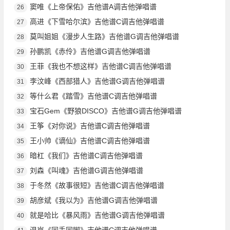
窦唯《上帝保佑》吉他谱A调吉他弹唱谱
26
高进《下雪哈尔滨》吉他谱C调吉他弹唱谱
27
莫叫姐姐《漫步人生路》吉他谱G调吉他弹唱谱
28
孙鹏凯《赤伶》吉他谱G调吉他弹唱谱
29
王菲《我也不想这样》吉他谱C调吉他弹唱谱
30
李汶峰《西部猎人》吉他谱G调吉他弹唱谱
31
等什么君《踏雪》吉他谱C调吉他弹唱谱
32
宝石Gem《野狼DISCO》吉他谱G调吉他弹唱谱
33
王筝《对你说》吉他谱C调吉他弹唱谱
34
王小帅《谪仙》吉他谱C调吉他弹唱谱
35
暗杠《我们》吉他谱C调吉他弹唱谱
36
刘森《叫魂》吉他谱G调吉他弹唱谱
37
于冬然《故事很短》吉他谱C调吉他弹唱谱
38
胡彦斌《我以为》吉他谱G调吉他弹唱谱
39
就是哈比《暴风雨》吉他谱G调吉他弹唱谱
40