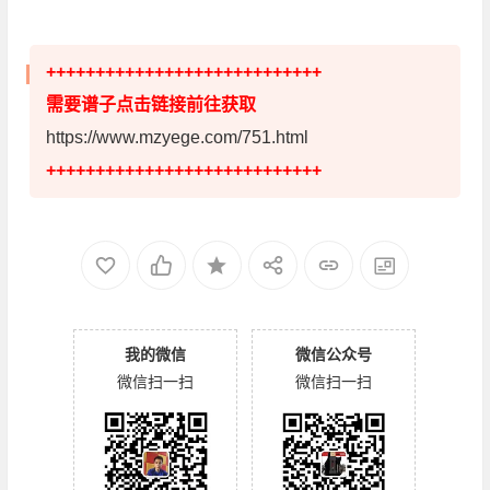
++++++++++++++++++++++++++++
需要谱子点击链接前往获取
https://www.mzyege.com/751.html
++++++++++++++++++++++++++++
我的微信
微信公众号
微信扫一扫
微信扫一扫