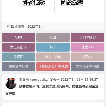
知音弹唱
2022年8月
4/4拍
C调
吉他弹唱谱
女生调曲谱
林夕
速度=83
陈辉阳
李文古吉他
郑秀文
郑秀文吉他谱
《交换温柔》吉他谱
交换温柔吉他谱
本文由
xiaoyegejitar
发表于 2022年8月28日 17:36:37
除非特殊声明，本站文章均为原创，转载请务必保留本
文链接