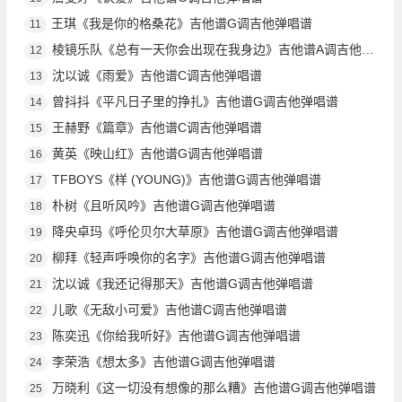
王琪《我是你的格桑花》吉他谱G调吉他弹唱谱
11
棱镜乐队《总有一天你会出现在我身边》吉他谱A调吉他弹唱谱
12
沈以诚《雨爱》吉他谱C调吉他弹唱谱
13
曾抖抖《平凡日子里的挣扎》吉他谱G调吉他弹唱谱
14
王赫野《篇章》吉他谱C调吉他弹唱谱
15
黄英《映山红》吉他谱G调吉他弹唱谱
16
TFBOYS《样 (YOUNG)》吉他谱G调吉他弹唱谱
17
朴树《且听风吟》吉他谱G调吉他弹唱谱
18
降央卓玛《呼伦贝尔大草原》吉他谱G调吉他弹唱谱
19
柳拜《轻声呼唤你的名字》吉他谱G调吉他弹唱谱
20
沈以诚《我还记得那天》吉他谱G调吉他弹唱谱
21
儿歌《无敌小可爱》吉他谱C调吉他弹唱谱
22
陈奕迅《你给我听好》吉他谱G调吉他弹唱谱
23
李荣浩《想太多》吉他谱G调吉他弹唱谱
24
万晓利《这一切没有想像的那么糟》吉他谱G调吉他弹唱谱
25