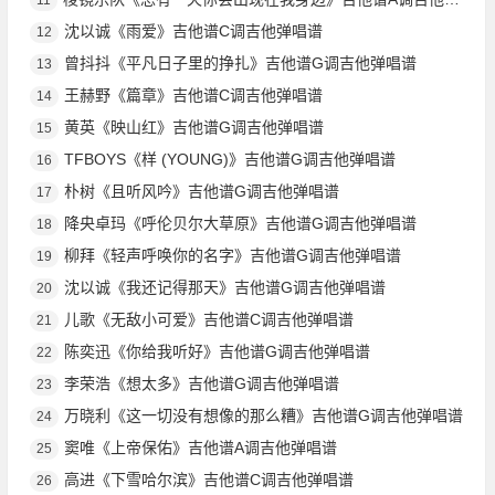
沈以诚《雨爱》吉他谱C调吉他弹唱谱
12
曾抖抖《平凡日子里的挣扎》吉他谱G调吉他弹唱谱
13
王赫野《篇章》吉他谱C调吉他弹唱谱
14
黄英《映山红》吉他谱G调吉他弹唱谱
15
TFBOYS《样 (YOUNG)》吉他谱G调吉他弹唱谱
16
朴树《且听风吟》吉他谱G调吉他弹唱谱
17
降央卓玛《呼伦贝尔大草原》吉他谱G调吉他弹唱谱
18
柳拜《轻声呼唤你的名字》吉他谱G调吉他弹唱谱
19
沈以诚《我还记得那天》吉他谱G调吉他弹唱谱
20
儿歌《无敌小可爱》吉他谱C调吉他弹唱谱
21
陈奕迅《你给我听好》吉他谱G调吉他弹唱谱
22
李荣浩《想太多》吉他谱G调吉他弹唱谱
23
万晓利《这一切没有想像的那么糟》吉他谱G调吉他弹唱谱
24
窦唯《上帝保佑》吉他谱A调吉他弹唱谱
25
高进《下雪哈尔滨》吉他谱C调吉他弹唱谱
26