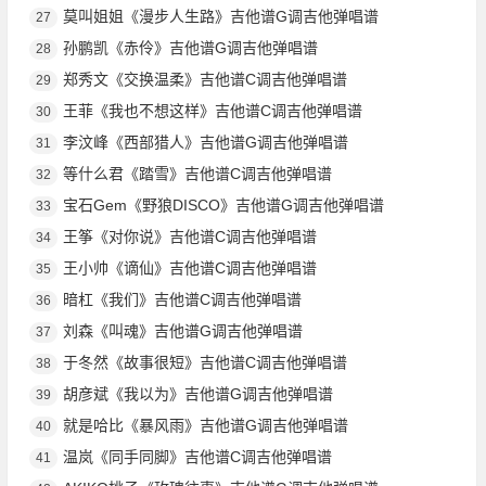
莫叫姐姐《漫步人生路》吉他谱G调吉他弹唱谱
27
孙鹏凯《赤伶》吉他谱G调吉他弹唱谱
28
郑秀文《交换温柔》吉他谱C调吉他弹唱谱
29
王菲《我也不想这样》吉他谱C调吉他弹唱谱
30
李汶峰《西部猎人》吉他谱G调吉他弹唱谱
31
等什么君《踏雪》吉他谱C调吉他弹唱谱
32
宝石Gem《野狼DISCO》吉他谱G调吉他弹唱谱
33
王筝《对你说》吉他谱C调吉他弹唱谱
34
王小帅《谪仙》吉他谱C调吉他弹唱谱
35
暗杠《我们》吉他谱C调吉他弹唱谱
36
刘森《叫魂》吉他谱G调吉他弹唱谱
37
于冬然《故事很短》吉他谱C调吉他弹唱谱
38
胡彦斌《我以为》吉他谱G调吉他弹唱谱
39
就是哈比《暴风雨》吉他谱G调吉他弹唱谱
40
温岚《同手同脚》吉他谱C调吉他弹唱谱
41