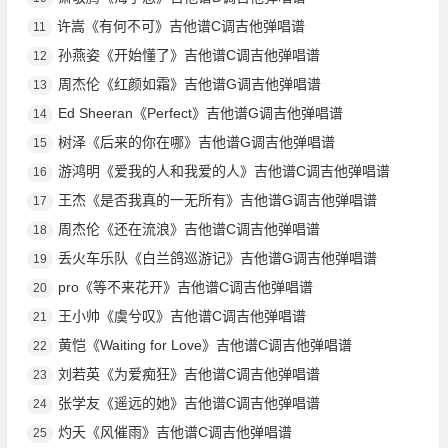
许嵩《有何不可》吉他谱C调吉他弹唱谱
11
孙燕姿《开始懂了》吉他谱C调吉他弹唱谱
12
周杰伦《红颜如霜》吉他谱G调吉他弹唱谱
13
Ed Sheeran《Perfect》吉他谱G调吉他弹唱谱
14
树泽《后来的你在哪》吉他谱G调吉他弹唱谱
15
游鸿明《爱我的人和我爱的人》吉他谱C调吉他弹唱谱
16
王杰《是否我真的一无所有》吉他谱G调吉他弹唱谱
17
周杰伦《还在流浪》吉他谱C调吉他弹唱谱
18
丢火车乐队《白兰鸽巡游记》吉他谱G调吉他弹唱谱
19
pro《等不来花开》吉他谱C调吉他弹唱谱
20
王小帅《虞兮叹》吉他谱C调吉他弹唱谱
21
黄恺《Waiting for Love》吉他谱C调吉他弹唱谱
22
刘若英《为爱痴狂》吉他谱C调吉他弹唱谱
23
张学友《遥远的她》吉他谱C调吉他弹唱谱
24
灼夭《风催雨》吉他谱C调吉他弹唱谱
25