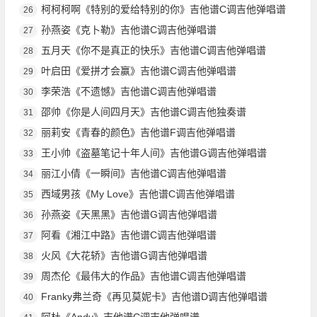
柯柯柯啊《特别的爱给特别的你》吉他谱C调吉他弹唱谱
26
孙燕姿《克卜勒》吉他谱C调吉他弹唱谱
27
五月天《你不是真正的快乐》吉他谱C调吉他弹唱谱
28
叶启田《爱拼才会赢》吉他谱C调吉他弹唱谱
29
李荣浩《不遗憾》吉他谱C调吉他弹唱谱
30
邵帅《你是人间四月天》吉他谱C调吉他独奏谱
31
丽莉安《青春的颜色》吉他谱F调吉他弹唱谱
32
王小帅《盗墓笔记十年人间》吉他谱G调吉他弹唱谱
33
丽江小倩《一瞬间》吉他谱C调吉他弹唱谱
34
西域男孩《My Love》吉他谱C调吉他弹唱谱
35
孙燕姿《天黑黑》吉他谱G调吉他弹唱谱
36
阿看《湘江中路》吉他谱C调吉他弹唱谱
37
火风《大花轿》吉他谱G调吉他弹唱谱
38
周杰伦《最伟大的作品》吉他谱C调吉他弹唱谱
39
Franky弗兰奇《再见莫妮卡》吉他谱D调吉他弹唱谱
40