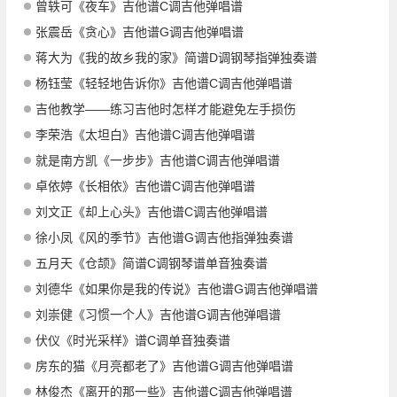
曾轶可《夜车》吉他谱C调吉他弹唱谱
张震岳《贪心》吉他谱G调吉他弹唱谱
蒋大为《我的故乡我的家》简谱D调钢琴指弹独奏谱
杨钰莹《轻轻地告诉你》吉他谱C调吉他弹唱谱
吉他教学——练习吉他时怎样才能避免左手损伤
李荣浩《太坦白》吉他谱C调吉他弹唱谱
就是南方凯《一步步》吉他谱C调吉他弹唱谱
卓依婷《长相依》吉他谱C调吉他弹唱谱
刘文正《却上心头》吉他谱C调吉他弹唱谱
徐小凤《风的季节》吉他谱G调吉他指弹独奏谱
五月天《仓颉》简谱C调钢琴谱单音独奏谱
刘德华《如果你是我的传说》吉他谱G调吉他弹唱谱
刘崇健《习惯一个人》吉他谱G调吉他弹唱谱
伏仪《时光采样》谱C调单音独奏谱
房东的猫《月亮都老了》吉他谱G调吉他弹唱谱
林俊杰《离开的那一些》吉他谱C调吉他弹唱谱