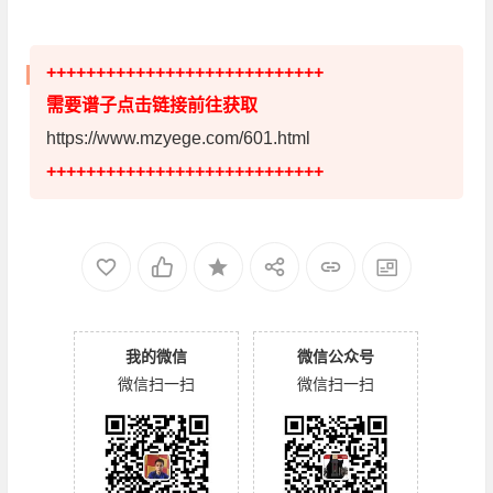
++++++++++++++++++++++++++++
需要谱子点击链接前往获取
https://www.mzyege.com/601.html
++++++++++++++++++++++++++++
我的微信
微信公众号
微信扫一扫
微信扫一扫