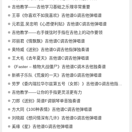
吉他教学——吉他学习基础之乐理非常重要
王菲《你喜欢不如我喜欢》吉他谱G调吉他弹唱谱
元若蓝,吴忠明《心愿便利贴》吉他谱C调吉他弹唱谱
吉他教学——右手拨弦时手指在吉他上的动作要领
邓丽君《情飘飘》吉他谱C调吉他弹唱谱
奥特威《送别》吉他谱G调吉他指弹独奏谱
王大毛《去年夏天》吉他谱C调吉他弹唱谱
《Faster – 植物大战僵尸》吉他谱C调木吉他独奏谱
新裤子乐队《荒废的一天》吉他谱G调吉他弹唱谱
劳罗《委内瑞拉华尔兹第五号（女郎）》吉他谱G调吉他指弹独奏谱
吉他教学——让你的手指更灵活更有力
刀郎《送别》简谱F调钢琴单音独奏谱
方大同《100种表情》吉他谱C调吉他弹唱谱
刘晓超《想问情深有几许》吉他谱G调吉他弹唱谱
奚缘《星》吉他谱G调吉他弹唱谱