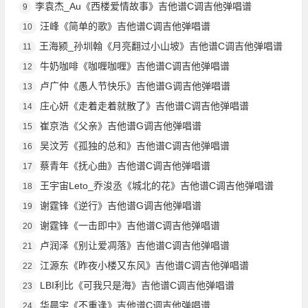
李袁杰_Au《西楼爱情故事》吉他谱C调吉他弹唱谱
9
汪峰《简单的歌》吉他谱C调吉他弹唱谱
10
王海颍_孙圳翰《月亮翻过小山坡》吉他谱C调吉他弹唱谱
11
牛奶咖啡《咖喱咖喱》吉他谱C调吉他弹唱谱
12
卢广仲《愚人节快乐》吉他谱G调吉他弹唱谱
13
庄心妍《走着走着就散了》吉他谱C调吉他弹唱谱
14
崔京浩《父亲》吉他谱G调吉他弹唱谱
15
吴汶芳《孤独的总和》吉他谱C调吉他弹唱谱
16
蔡青年《抚心曲》吉他谱C调吉他弹唱谱
17
王宇宙Leto_乔浚丞《城北的花》吉他谱C调吉他弹唱谱
18
谢霆锋《逆行》吉他谱G调吉他弹唱谱
19
谢霆锋《一击即中》吉他谱C调吉他弹唱谱
20
卢润泽《别让爱凋落》吉他谱C调吉他弹唱谱
21
江源东《昨夜小楼又东风》吉他谱C调吉他弹唱谱
22
LBI利比《可我只是海》吉他谱C调吉他弹唱谱
23
华晨宇《不重逢》吉他谱C调吉他弹唱谱
24