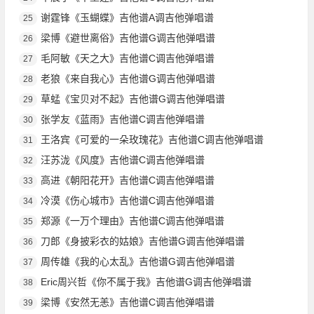
谢霆锋《玉蝴蝶》吉他谱A调吉他弹唱谱
25
梁博《避世离俗》吉他谱G调吉他弹唱谱
26
毛阿敏《天之大》吉他谱C调吉他弹唱谱
27
老狼《来自我心》吉他谱G调吉他弹唱谱
28
草蜢《宝贝对不起》吉他谱G调吉他弹唱谱
29
张学友《蓝雨》吉他谱C调吉他弹唱谱
30
王洛宾《可爱的一朵玫瑰花》吉他谱C调吉他弹唱谱
31
汪苏泷《风度》吉他谱C调吉他弹唱谱
32
高进《朝阳花开》吉他谱C调吉他弹唱谱
33
冷漠《伤心城市》吉他谱C调吉他弹唱谱
34
郑源《一万个理由》吉他谱C调吉他弹唱谱
35
刀郎《身披彩衣的姑娘》吉他谱G调吉他弹唱谱
36
周传雄《我的心太乱》吉他谱G调吉他弹唱谱
37
Eric周兴哲《你不属于我》吉他谱G调吉他弹唱谱
38
梁博《安然无恙》吉他谱C调吉他弹唱谱
39