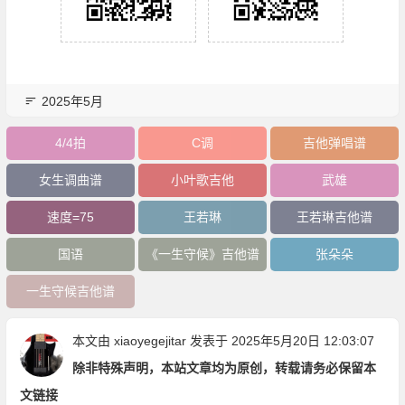
2025年5月
4/4拍
C调
吉他弹唱谱
女生调曲谱
小叶歌吉他
武雄
速度=75
王若琳
王若琳吉他谱
国语
《一生守候》吉他谱
张朵朵
一生守候吉他谱
本文由
xiaoyegejitar
发表于 2025年5月20日 12:03:07
除非特殊声明，本站文章均为原创，转载请务必保留本
文链接