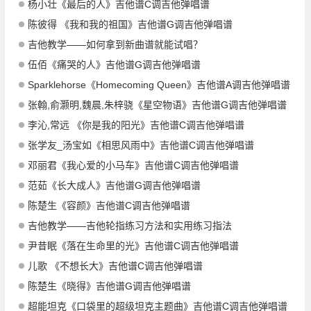
杨小壮《最后的人》吉他谱C调吉他弹唱谱
陈彼得 《我和我的祖国》吉他谱G调吉他弹唱谱
吉他教学——如何拿到新曲谱就能试唱？
伍佰《痛哭的人》吉他谱G调吉他弹唱谱
Sparklehorse《Homecoming Queen》吉他谱A调吉他弹唱谱
张翰,俞灏明,魏晨,朱梓骁《星空物语》吉他谱G调吉他弹唱谱
李沁,常远 《你是我的阳光》吉他谱C调吉他弹唱谱
张学友_汤宝如《相思风雨中》吉他谱C调吉他弹唱谱
邓丽君《我心爱的小马车》吉他谱C调吉他弹唱谱
范茹《长大成人》吉他谱G调吉他弹唱谱
陈楚生《容颜》吉他谱C调吉他弹唱谱
吉他教学——吉他轮指练习方法和实用练习指法
尹昔眠《落在生命里的光》吉他谱C调吉他弹唱谱
儿歌 《不想长大》吉他谱C调吉他弹唱谱
陈楚生《晓得》吉他谱G调吉他弹唱谱
超能坦克《口袋里的超级坦克主题曲》吉他谱C调吉他弹唱谱