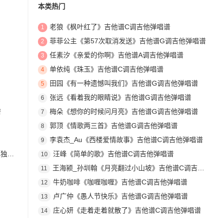
本类热门
老狼《枫叶红了》吉他谱C调吉他弹唱谱
1
菲菲公主《第57次取消发送》吉他谱G调吉他弹唱谱
2
任素汐《亲爱的你啊》吉他谱A调吉他弹唱谱
3
单依纯《珠玉》吉他谱C调吉他弹唱谱
4
田园《有一种遗憾叫我们》吉他谱G调吉他弹唱谱
5
张远《看着我的眼睛说》吉他谱G调吉他弹唱谱
6
谱
梅朵《想你的时候问月亮》吉他谱G调吉他弹唱谱
7
郭顶《情歌两三首》吉他谱G调吉他弹唱谱
8
李袁杰_Au《西楼爱情故事》吉他谱C调吉他弹唱谱
9
奏谱
汪峰《简单的歌》吉他谱C调吉他弹唱谱
10
王海颍_孙圳翰《月亮翻过小山坡》吉他谱C调吉他弹唱谱
11
牛奶咖啡《咖喱咖喱》吉他谱C调吉他弹唱谱
12
卢广仲《愚人节快乐》吉他谱G调吉他弹唱谱
13
庄心妍《走着走着就散了》吉他谱C调吉他弹唱谱
14