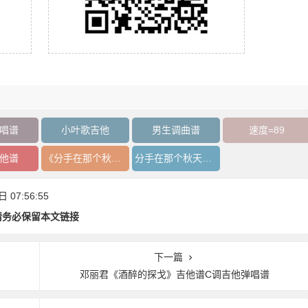
唱谱
小叶歌吉他
男生调曲谱
速度=89
他谱
《分手在那个秋天》吉他谱
分手在那个秋天吉他谱
07:56:55
请务必保留本文链接
下一篇
邓丽君《酒醉的探戈》吉他谱C调吉他弹唱谱