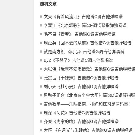
随机文章
文夫《背着风流泪》吉他谱C调吉他弹唱谱
李双江《北京颂歌》简谱F调钢琴指弹独奏谱
毛不易《青春》 吉他谱G调吉他弹唱谱
周延英《回不去的从前》吉他谱G调吉他弹唱谱
就是南方凯 《问心》吉他谱G调吉他弹唱谱
By2《不哭了》吉他谱C调吉他弹唱谱
大张伟《我就不爱唱情歌》吉他谱G调吉他弹唱
张震岳《干妹妹》吉他谱C调吉他弹唱谱
刘小天《杜小曼》吉他谱D调吉他弹唱谱
黑鸭子组合《北京有个金太阳》简谱D调钢琴指弹独
吉他教学——乐队指南：排练和练习是两码事！
周深《问花》吉他谱G调吉他弹唱谱
齐秦《离家的路》吉他谱G调吉他弹唱谱
大籽 《白月光与朱砂痣》吉他谱G调吉他弹唱谱