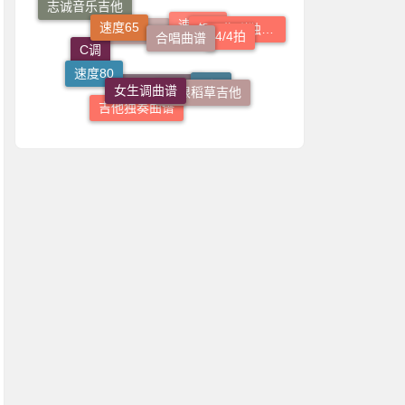
粤语
国语
4/4拍
钢琴指弹独奏谱
女生调曲谱
速度80
速度70
一根稻草吉他
C调
乐乐钢琴
G调
吉他独奏曲谱
吉他指弹独奏谱