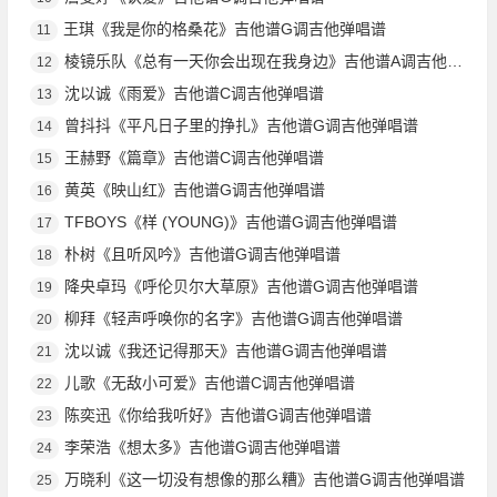
王琪《我是你的格桑花》吉他谱G调吉他弹唱谱
11
棱镜乐队《总有一天你会出现在我身边》吉他谱A调吉他弹唱谱
12
沈以诚《雨爱》吉他谱C调吉他弹唱谱
13
曾抖抖《平凡日子里的挣扎》吉他谱G调吉他弹唱谱
14
王赫野《篇章》吉他谱C调吉他弹唱谱
15
黄英《映山红》吉他谱G调吉他弹唱谱
16
TFBOYS《样 (YOUNG)》吉他谱G调吉他弹唱谱
17
朴树《且听风吟》吉他谱G调吉他弹唱谱
18
降央卓玛《呼伦贝尔大草原》吉他谱G调吉他弹唱谱
19
柳拜《轻声呼唤你的名字》吉他谱G调吉他弹唱谱
20
沈以诚《我还记得那天》吉他谱G调吉他弹唱谱
21
儿歌《无敌小可爱》吉他谱C调吉他弹唱谱
22
陈奕迅《你给我听好》吉他谱G调吉他弹唱谱
23
李荣浩《想太多》吉他谱G调吉他弹唱谱
24
万晓利《这一切没有想像的那么糟》吉他谱G调吉他弹唱谱
25