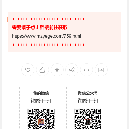
++++++++++++++++++++++++++++
需要谱子点击链接前往获取
https://www.mzyege.com/759.html
++++++++++++++++++++++++++++
我的微信
微信公众号
微信扫一扫
微信扫一扫