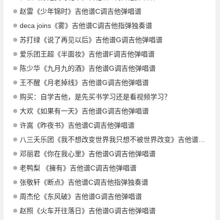
赵雷《少年锦时》吉他谱C调吉他弹唱谱
deca joins《雾》吉他谱C调吉他指弹独奏谱
苏打绿《说了再见以后》吉他谱G调吉他弹唱谱
爱乐团王超《半面妆》吉他谱F调吉他弹唱谱
陈少华《九月九的酒》吉他谱G调吉他弹唱谱
王不醒《月老掉线》吉他谱G调吉他弹唱谱
购买：自学吉他，是先买书学习还是看视频学习？
大欢《如果有一天》吉他谱G调吉他弹唱谱
许嵩《昨夜书》吉他谱C调吉他弹唱谱
八三夭乐团《我不想改变世界我只想不被世界改变》吉他谱G调吉他弹唱谱
邓丽君《你在我心里》吉他谱G调吉他弹唱谱
老鸭梨 《擁有》吉他谱C调吉他弹唱谱
张敬轩《断点》吉他谱C调吉他指弹独奏谱
周杰伦《东风破》吉他谱G调吉他弹唱谱
赵照《火车开往落日》吉他谱G调吉他弹唱谱