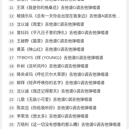
王琪《我是你的格桑花》吉他谱G调吉他弹唱谱
11
棱镜乐队《总有一天你会出现在我身边》吉他谱A调吉他弹唱谱
12
沈以诚《雨爱》吉他谱C调吉他弹唱谱
13
曾抖抖《平凡日子里的挣扎》吉他谱G调吉他弹唱谱
14
王赫野《篇章》吉他谱C调吉他弹唱谱
15
黄英《映山红》吉他谱G调吉他弹唱谱
16
TFBOYS《样 (YOUNG)》吉他谱G调吉他弹唱谱
17
朴树《且听风吟》吉他谱G调吉他弹唱谱
18
降央卓玛《呼伦贝尔大草原》吉他谱G调吉他弹唱谱
19
柳拜《轻声呼唤你的名字》吉他谱G调吉他弹唱谱
20
沈以诚《我还记得那天》吉他谱G调吉他弹唱谱
21
儿歌《无敌小可爱》吉他谱C调吉他弹唱谱
22
陈奕迅《你给我听好》吉他谱G调吉他弹唱谱
23
李荣浩《想太多》吉他谱G调吉他弹唱谱
24
万晓利《这一切没有想像的那么糟》吉他谱G调吉他弹唱谱
25