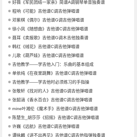
好薇《军民团结一家亲》简谱A调钢琴单音独奏谱
程响《可能》吉他谱C调吉他弹唱谱
邓紫棋《偶尔》吉他谱G调吉他弹唱谱
徐小凤《随想曲》吉他谱C调吉他弹唱谱
聂耳《卖报歌》吉他谱G调木吉他独奏谱
韩红《绒花》吉他谱C调吉他弹唱谱
儿歌《葫芦娃》吉他谱C调吉他弹唱谱
吉他教学——学吉他入门：乐曲的基本组成
单依纯《在夜里跳舞》吉他谱C调吉他弹唱谱
吉他教学——学吉他时必须练习的手指操
张敬轩《找对的人》吉他谱G调吉他弹唱谱
张韶涵《香水百合》吉他谱C调吉他弹唱谱
mine叶湘伦《魔术手》吉他谱G调吉他弹唱谱
陈楚生_胡莎莎《招摇》吉他谱C调吉他弹唱谱
许巍《远航》吉他谱C调吉他弹唱谱
谭咏麟《讲不出再见》吉他谱C调吉他指弹独奏谱