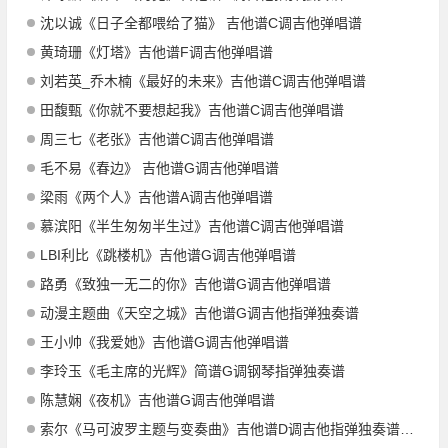
沈以诚《日子全都喂给了猫》 吉他谱C调吉他弹唱谱
黄琦珊《灯塔》吉他谱F调吉他弹唱谱
刘若英_乔木楠《最好的未来》吉他谱C调吉他弹唱谱
田馥甄《你就不要想起我》吉他谱C调吉他弹唱谱
周三七《老张》吉他谱C调吉他弹唱谱
毛不易《春边》 吉他谱G调吉他弹唱谱
梁雨《两个人》吉他谱A调吉他弹唱谱
慕滨阳《半生匆匆半生过》吉他谱C调吉他弹唱谱
LBI利比《跳楼机》吉他谱G调吉他弹唱谱
路勇《致独一无二的你》吉他谱G调吉他弹唱谱
动漫主题曲《天空之城》吉他谱G调吉他指弹独奏谱
王小帅《我爱她》吉他谱G调吉他弹唱谱
李玲玉《毛主席的光辉》简谱G调钢琴指弹独奏谱
陈慧娴《夜机》吉他谱G调吉他弹唱谱
索尔《马可波罗主题与变奏曲》吉他谱D调吉他指弹独奏谱_考级八级