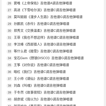
窦唯《上帝保佑》吉他谱A调吉他弹唱谱
26
高进《下雪哈尔滨》吉他谱C调吉他弹唱谱
27
莫叫姐姐《漫步人生路》吉他谱G调吉他弹唱谱
28
孙鹏凯《赤伶》吉他谱G调吉他弹唱谱
29
郑秀文《交换温柔》吉他谱C调吉他弹唱谱
30
王菲《我也不想这样》吉他谱C调吉他弹唱谱
31
李汶峰《西部猎人》吉他谱G调吉他弹唱谱
32
等什么君《踏雪》吉他谱C调吉他弹唱谱
33
宝石Gem《野狼DISCO》吉他谱G调吉他弹唱谱
34
王筝《对你说》吉他谱C调吉他弹唱谱
35
暗杠《我们》吉他谱C调吉他弹唱谱
36
王小帅《谪仙》吉他谱C调吉他弹唱谱
37
刘森《叫魂》吉他谱G调吉他弹唱谱
38
于冬然《故事很短》吉他谱C调吉他弹唱谱
39
胡彦斌《我以为》吉他谱G调吉他弹唱谱
40