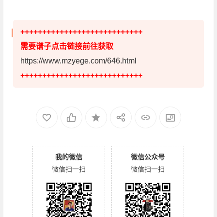
++++++++++++++++++++++++++++
需要谱子点击链接前往获取
https://www.mzyege.com/646.html
++++++++++++++++++++++++++++
我的微信
微信公众号
微信扫一扫
微信扫一扫