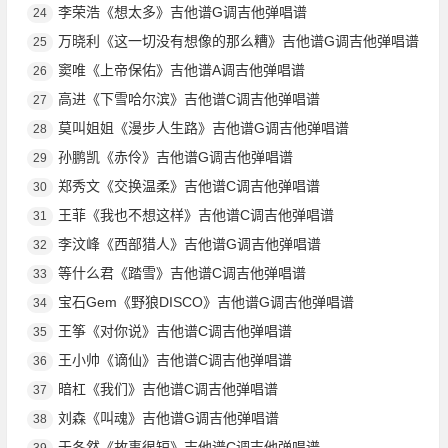
李荣浩《想太多》吉他谱G调吉他弹唱谱
24
万晓利《这一切没有想像的那么糟》吉他谱G调吉他弹唱谱
25
窦唯《上帝保佑》吉他谱A调吉他弹唱谱
26
高进《下雪哈尔滨》吉他谱C调吉他弹唱谱
27
莫叫姐姐《漫步人生路》吉他谱G调吉他弹唱谱
28
孙鹏凯《赤伶》吉他谱G调吉他弹唱谱
29
郑秀文《交换温柔》吉他谱C调吉他弹唱谱
30
王菲《我也不想这样》吉他谱C调吉他弹唱谱
31
李汶峰《西部猎人》吉他谱G调吉他弹唱谱
32
等什么君《踏雪》吉他谱C调吉他弹唱谱
33
宝石Gem《野狼DISCO》吉他谱G调吉他弹唱谱
34
王筝《对你说》吉他谱C调吉他弹唱谱
35
王小帅《谪仙》吉他谱C调吉他弹唱谱
36
暗杠《我们》吉他谱C调吉他弹唱谱
37
刘森《叫魂》吉他谱G调吉他弹唱谱
38
于冬然《故事很短》吉他谱C调吉他弹唱谱
39