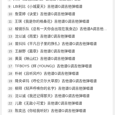
LBI利比《小城夏天》吉他谱G调吉他弹唱谱
9
詹雯婷《诀爱》吉他谱G调吉他弹唱谱
10
王琪《我是你的格桑花》吉他谱G调吉他弹唱谱
11
棱镜乐队《总有一天你会出现在我身边》吉他谱A调吉他弹唱谱
12
沈以诚《雨爱》吉他谱C调吉他弹唱谱
13
曾抖抖《平凡日子里的挣扎》吉他谱G调吉他弹唱谱
14
王赫野《篇章》吉他谱C调吉他弹唱谱
15
黄英《映山红》吉他谱G调吉他弹唱谱
16
TFBOYS《样 (YOUNG)》吉他谱G调吉他弹唱谱
17
朴树《且听风吟》吉他谱G调吉他弹唱谱
18
降央卓玛《呼伦贝尔大草原》吉他谱G调吉他弹唱谱
19
柳拜《轻声呼唤你的名字》吉他谱G调吉他弹唱谱
20
沈以诚《我还记得那天》吉他谱G调吉他弹唱谱
21
儿歌《无敌小可爱》吉他谱C调吉他弹唱谱
22
陈奕迅《你给我听好》吉他谱G调吉他弹唱谱
23