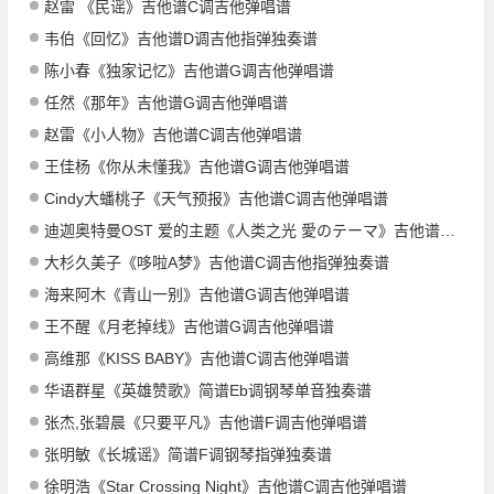
赵雷 《民谣》吉他谱C调吉他弹唱谱
韦伯《回忆》吉他谱D调吉他指弹独奏谱
陈小春《独家记忆》吉他谱G调吉他弹唱谱
任然《那年》吉他谱G调吉他弹唱谱
赵雷《小人物》吉他谱C调吉他弹唱谱
王佳杨《你从未懂我》吉他谱G调吉他弹唱谱
Cindy大蟠桃子《天气预报》吉他谱C调吉他弹唱谱
迪迦奥特曼OST 爱的主题《人类之光 愛のテーマ》吉他谱D调吉他指弹独奏谱
大杉久美子《哆啦A梦》吉他谱C调吉他指弹独奏谱
海来阿木《青山一别》吉他谱G调吉他弹唱谱
王不醒《月老掉线》吉他谱G调吉他弹唱谱
高维那《KISS BABY》吉他谱C调吉他弹唱谱
华语群星《英雄赞歌》简谱Eb调钢琴单音独奏谱
张杰,张碧晨《只要平凡》吉他谱F调吉他弹唱谱
张明敏《长城谣》简谱F调钢琴指弹独奏谱
徐明浩《Star Crossing Night》吉他谱C调吉他弹唱谱