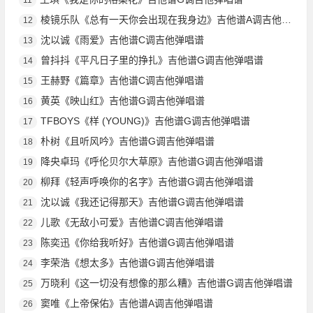
棱镜乐队《总有一天你会出现在我身边》吉他谱A调吉他弹唱谱
12
沈以诚《雨爱》吉他谱C调吉他弹唱谱
13
曾抖抖《平凡日子里的挣扎》吉他谱G调吉他弹唱谱
14
王赫野《篇章》吉他谱C调吉他弹唱谱
15
黄英《映山红》吉他谱G调吉他弹唱谱
16
TFBOYS《样 (YOUNG)》吉他谱G调吉他弹唱谱
17
朴树《且听风吟》吉他谱G调吉他弹唱谱
18
降央卓玛《呼伦贝尔大草原》吉他谱G调吉他弹唱谱
19
柳拜《轻声呼唤你的名字》吉他谱G调吉他弹唱谱
20
沈以诚《我还记得那天》吉他谱G调吉他弹唱谱
21
儿歌《无敌小可爱》吉他谱C调吉他弹唱谱
22
陈奕迅《你给我听好》吉他谱G调吉他弹唱谱
23
李荣浩《想太多》吉他谱G调吉他弹唱谱
24
万晓利《这一切没有想像的那么糟》吉他谱G调吉他弹唱谱
25
窦唯《上帝保佑》吉他谱A调吉他弹唱谱
26