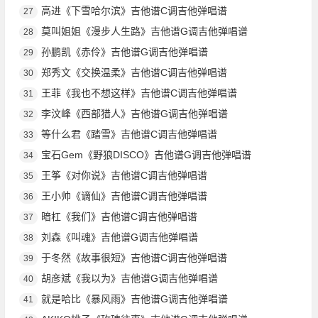
高进《下雪哈尔滨》吉他谱C调吉他弹唱谱
27
莫叫姐姐《漫步人生路》吉他谱G调吉他弹唱谱
28
孙鹏凯《赤伶》吉他谱G调吉他弹唱谱
29
郑秀文《交换温柔》吉他谱C调吉他弹唱谱
30
王菲《我也不想这样》吉他谱C调吉他弹唱谱
31
李汶峰《西部猎人》吉他谱G调吉他弹唱谱
32
等什么君《踏雪》吉他谱C调吉他弹唱谱
33
宝石Gem《野狼DISCO》吉他谱G调吉他弹唱谱
34
王筝《对你说》吉他谱C调吉他弹唱谱
35
王小帅《谪仙》吉他谱C调吉他弹唱谱
36
暗杠《我们》吉他谱C调吉他弹唱谱
37
刘森《叫魂》吉他谱G调吉他弹唱谱
38
于冬然《故事很短》吉他谱C调吉他弹唱谱
39
胡彦斌《我以为》吉他谱G调吉他弹唱谱
40
就是哈比《暴风雨》吉他谱G调吉他弹唱谱
41