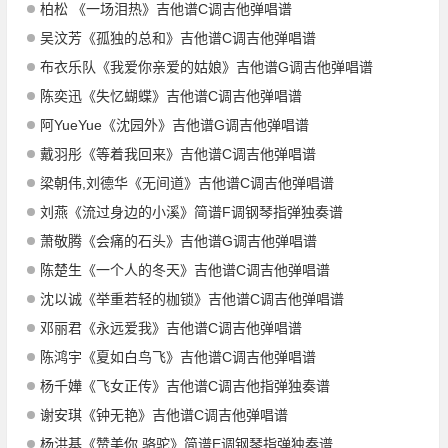
柏松 《一场泪热》吉他谱C调吉他弹唱谱
吴汶芳《孤独的总和》吉他谱C调吉他弹唱谱
布衣乐队《我爱你亲爱的姑娘》吉他谱G调吉他弹唱谱
陈奕迅《失忆蝴蝶》吉他谱C调吉他弹唱谱
阿YueYue《沈园外》吉他谱G调吉他弹唱谱
戴羽彤《等着我回来》吉他谱C调吉他弹唱谱
梁朝伟,刘德华《无间道》吉他谱C调吉他弹唱谱
刘燕《流过身边的小溪》简谱F调钢琴指弹独奏谱
萧敬腾《会痛的石头》吉他谱G调吉他弹唱谱
陈楚生《一个人的冬天》吉他谱C调吉他弹唱谱
沈以诚《举重若轻的枷锁》吉他谱C调吉他弹唱谱
邓丽君《永远爱我》吉他谱C调吉他弹唱谱
陈鸿宇《夏如白鸟飞》吉他谱C调吉他弹唱谱
杨千嬅《飞女正传》吉他谱C调吉他指弹独奏谱
谢安琪《钟无艳》吉他谱C调吉他弹唱谱
杨洪基《赞美你,骆驼》简谱E调钢琴指弹独奏谱