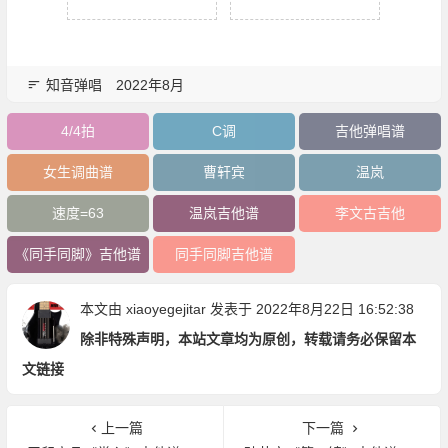
知音弹唱
2022年8月
4/4拍
C调
吉他弹唱谱
女生调曲谱
曹轩宾
温岚
速度=63
温岚吉他谱
李文古吉他
《同手同脚》吉他谱
同手同脚吉他谱
本文由
xiaoyegejitar
发表于 2022年8月22日 16:52:38
除非特殊声明，本站文章均为原创，转载请务必保留本
文链接
上一篇
下一篇