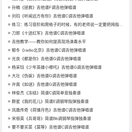
孙楠《拯救》吉他谱F调吉他弹唱谱
刘钧《听闻远方有你》吉他谱C调吉他弹唱谱
练习：练习音阶和爬格子的时候，有的老师说一定要把拇指放在后面，有的老师则说把拇指露出来随意一点也行到底该听谁的，还是木吉他是一种按法，电吉他又一种
刀郎《十送红军》吉他谱C调吉他弹唱谱
吉他教学——教你如何提高现场演奏水平
郁冬《radio北京》吉他谱C调吉他弹唱谱
光良《都是你》吉他谱G调吉他弹唱谱
杨采钰《少年英雄小哪吒》吉他谱G调吉他弹唱谱
大壮《伪装》吉他谱G调吉他弹唱谱
许嵩《如谜》吉他谱G调吉他弹唱谱
林俊杰《冻结》简谱C调简单音独奏谱
群星《我的花儿》简谱E调钢琴指弹独奏谱
凤凰传奇《荷塘月色》吉他谱C调吉他弹唱谱
宋祖英《兵哥哥》简谱Bb调钢琴指弹独奏谱
要不要买菜《莫等》吉他谱C调吉他弹唱谱