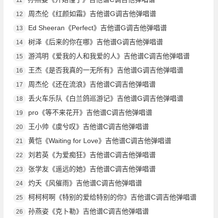
周杰伦《红颜如霜》吉他谱G调吉他弹唱谱
12
Ed Sheeran《Perfect》吉他谱G调吉他弹唱谱
13
树泽《后来的你在哪》吉他谱G调吉他弹唱谱
14
游鸿明《爱我的人和我爱的人》吉他谱C调吉他弹唱谱
15
王杰《是否我真的一无所有》吉他谱G调吉他弹唱谱
16
周杰伦《还在流浪》吉他谱C调吉他弹唱谱
17
丢火车乐队《白兰鸽巡游记》吉他谱G调吉他弹唱谱
18
pro《等不来花开》吉他谱C调吉他弹唱谱
19
王小帅《虞兮叹》吉他谱C调吉他弹唱谱
20
黄恺《Waiting for Love》吉他谱C调吉他弹唱谱
21
刘若英《为爱痴狂》吉他谱C调吉他弹唱谱
22
张学友《遥远的她》吉他谱C调吉他弹唱谱
23
灼夭《风催雨》吉他谱C调吉他弹唱谱
24
柯柯柯啊《特别的爱给特别的你》吉他谱C调吉他弹唱谱
25
孙燕姿《克卜勒》吉他谱C调吉他弹唱谱
26