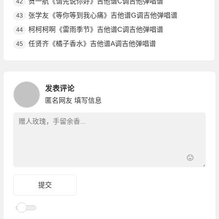
贺一航《请先说你好》吉他谱C调吉他弹唱谱
42
张学友《等你等到我心痛》吉他谱G调吉他弹唱谱
43
柯柯柯啊《雷雨季节》吉他谱C调吉他弹唱谱
44
任贤齐《橘子香水》吉他谱A调吉他弹唱谱
45
发表评论
匿名网友
填写信息