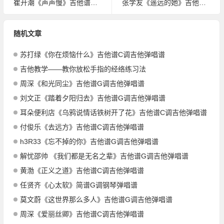
崔开潮《声声慢》吉他谱C调吉他弹唱谱
张学友《遥远的她》吉他谱C调吉他弹唱谱
随机文章
苏打绿《你在烦恼什么》吉他谱C调吉他弹唱谱
吉他教学——教你放松手指的经络练习法
周深《和光同尘》吉他谱G调吉他弹唱谱
刘文正《踏着夕阳归去》吉他谱G调吉他弹唱谱
耳朵便利店《乌鸦说情话铁树开了花》吉他谱C调吉他弹唱谱
付俊乐《去远方》吉他谱C调吉他弹唱谱
h3R33《忘不掉的你》吉他谱G调吉他弹唱谱
解忧邵帅 《我们都是无名之辈》吉他谱G调吉他弹唱谱
黄渤《正义之道》吉他谱C调吉他弹唱谱
任贤齐《心太软》简谱G调钢琴弹唱谱
莫文蔚《这世界那么多人》吉他谱G调吉他弹唱谱
周深《爱丽丝卿》吉他谱C调吉他弹唱谱