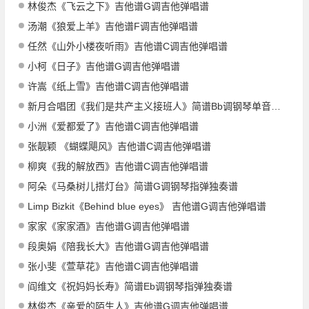
林俊杰《飞云之下》吉他谱G调吉他弹唱谱
汤潮《狼爱上羊》吉他谱F调吉他弹唱谱
任然《山外小楼夜听雨》吉他谱C调吉他弹唱谱
小柯《日子》吉他谱G调吉他弹唱谱
许嵩《纸上雪》吉他谱C调吉他弹唱谱
新月合唱团《我们是共产主义接班人》简谱Bb调钢琴单音独奏谱
小洲《爱都爱了》吉他谱C调吉他弹唱谱
张靓颖 《蝴蝶飓风》吉他谱C调吉他弹唱谱
柳爽《我的解放西》吉他谱C调吉他弹唱谱
阿朵《马桑树儿搭灯台》简谱G调钢琴指弹独奏谱
Limp Bizkit《Behind blue eyes》 吉他谱G调吉他弹唱谱
家家《家家酒》吉他谱G调吉他弹唱谱
段奥娟《陪我长大》吉他谱G调吉他弹唱谱
张小斐《萱草花》吉他谱C调吉他弹唱谱
阎维文《祝妈妈长寿》简谱Eb调钢琴指弹独奏谱
林俊杰《亲爱的陌生人》吉他谱G调吉他弹唱谱