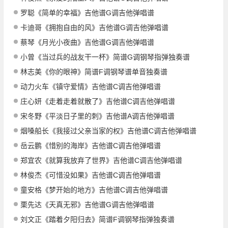
罗聪《简单的幸福》吉他谱G调吉他弹唱谱
卡迪哥《拥抱自由的风》吉他谱G调吉他弹唱谱
蔡琴《月光小夜曲》吉他谱G调吉他弹唱谱
小曾《当过兵的战友干一杯》简谱G调钢琴指弹独奏谱
林志美《你的眼神》简谱F调钢琴谱单音独奏谱
动力火车《镇守爱情》吉他谱C调吉他弹唱谱
庄心妍《走着走着就散了》吉他谱C调吉他弹唱谱
宋冬野《平淡日子里的刺》吉他谱A调吉他弹唱谱
烟嗓船长《我接过父亲当家的权》吉他谱C调吉他弹唱谱
岳云鹏《惜别的海岸》吉他谱C调吉他弹唱谱
郑宜农《就算我放弃了世界》吉他谱C调吉他弹唱谱
林俊杰《可惜没如果》吉他谱C调吉他弹唱谱
童安格《梦开始的地方》吉他谱C调吉他弹唱谱
栗先达《天真无邪》吉他谱G调吉他弹唱谱
刘文正《踏着夕阳归去》简谱F调钢琴指弹独奏谱