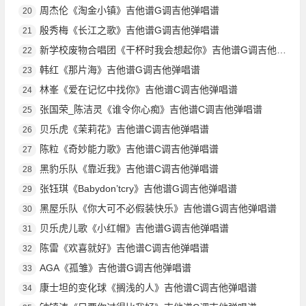
周杰伦《淘金小镇》吉他谱G调吉他弹唱谱
20
殷秀梅《长江之歌》吉他谱G调吉他弹唱谱
21
新学校废物合唱团《干杯时我会想起你》吉他谱G调吉他弹唱谱
22
韩红《那片海》吉他谱G调吉他弹唱谱
23
林峯《爱在记忆中找你》吉他谱C调吉他弹唱谱
24
张国荣_陈洁灵《谁令你心痴》吉他谱C调吉他弹唱谱
25
贝乐虎《茉莉花》吉他谱C调吉他弹唱谱
26
陈粒《奇妙能力歌》吉他谱C调吉他弹唱谱
27
黑豹乐队《靠近我》吉他谱C调吉他弹唱谱
28
张钰琪《Babydon’tcry》吉他谱G调吉他弹唱谱
29
黑屋乐队《你大可不必假装快乐》吉他谱G调吉他弹唱谱
30
贝乐虎儿歌《小红帽》吉他谱G调吉他弹唱谱
31
陈雷《欢喜就好》吉他谱C调吉他弹唱谱
32
AGA《孤雏》吉他谱G调吉他弹唱谱
33
康士坦的变化球《搁浅的人》吉他谱C调吉他弹唱谱
34