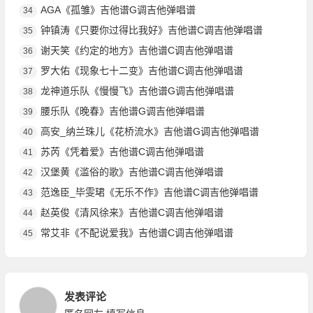
AGA《孤雏》吉他谱G调吉他弹唱谱
34
钟镇涛《只要你过得比我好》吉他谱C调吉他弹唱谱
35
谢天笑《约定的地方》吉他谱C调吉他弹唱谱
36
罗大佑《现象七十二变》吉他谱C调吉他弹唱谱
37
龙神道乐队《慢慢飞》吉他谱G调吉他弹唱谱
38
腰乐队《晚春》吉他谱G调吉他弹唱谱
39
高安_纳兰珠儿《花桥流水》吉他谱G调吉他弹唱谱
40
苏芮《凭着爱》吉他谱C调吉他弹唱谱
41
汉堡黄《滥俗的歌》吉他谱C调吉他弹唱谱
42
范逸臣_毕雯珺《无乐不作》吉他谱C调吉他弹唱谱
43
赵英俊《清风徐来》吉他谱C调吉他弹唱谱
44
常艾非《不配说爱我》吉他谱C调吉他弹唱谱
45
发表评论