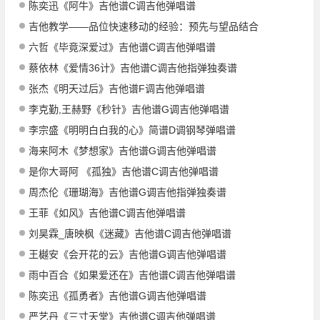
陈奕迅《阿牛》吉他谱C调吉他弹唱谱
吉他教学——品位快速移动的经验：预先与望品结合
六哲《毕竟深爱过》吉他谱C调吉他弹唱谱
蔡依林《爱情36计》吉他谱C调吉他指弹独奏谱
张杰《明天过后》吉他谱F调吉他弹唱谱
李克勤,王赫野《秒针》吉他谱G调吉他弹唱谱
李宗盛《明明白白我的心》简谱D调钢琴弹唱谱
海来阿木《梦想家》吉他谱G调吉他弹唱谱
是你大哥阿 《孤独》吉他谱C调吉他弹唱谱
周杰伦《珊瑚海》吉他谱G调吉他指弹独奏谱
王菲《如风》吉他谱C调吉他弹唱谱
刘昊霖_唐映枫《迷藏》吉他谱C调吉他弹唱谱
王樾安《会开花的云》吉他谱G调吉他弹唱谱
雨中百合《如果爱还在》吉他谱C调吉他弹唱谱
陈奕迅《孤勇者》吉他谱G调吉他弹唱谱
严艺丹《三寸天堂》吉他谱C调吉他弹唱谱