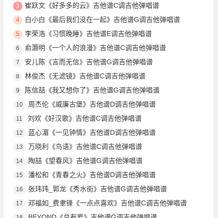
崔跃文《好多多的云》吉他谱C调吉他弹唱谱
3
白小白《最后我们没在一起》吉他谱G调吉他弹唱谱
4
李荣浩《习惯晚睡》吉他谱E调吉他弹唱谱
5
俞灏明《一个人的浪漫》吉他谱C调吉他弹唱谱
6
安儿陈《言而无信》吉他谱G调吉他弹唱谱
7
林俊杰《无滤镜》吉他谱C调吉他弹唱谱
8
陈信喆《我又想你了》吉他谱G调吉他弹唱谱
9
周杰伦《威廉古堡》吉他谱D调吉他弹唱谱
10
刘欢《好汉歌》吉他谱C调吉他弹唱谱
11
蓝心湄《一见钟情》吉他谱D调吉他弹唱谱
12
万晓利《鸟语》吉他谱C调吉他弹唱谱
13
陶喆《望春风》吉他谱G调吉他弹唱谱
14
潘松和《青春之火》吉他谱D调吉他弹唱谱
15
张玮玮_郭龙《秀水街》吉他谱G调吉他弹唱谱
16
邓福如_费聿锋《一点点喜欢》吉他谱C调吉他弹唱谱
17
BEYOND《总有爱》吉他谱G调吉他弹唱谱
18