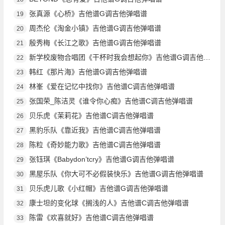
张真源《心桥》吉他谱G调吉他弹唱谱
19
周杰伦《淘金小镇》吉他谱G调吉他弹唱谱
20
殷秀梅《长江之歌》吉他谱G调吉他弹唱谱
21
新学校废物合唱团《干杯时我会想起你》吉他谱G调吉他弹唱谱
22
韩红《那片海》吉他谱G调吉他弹唱谱
23
林峯《爱在记忆中找你》吉他谱C调吉他弹唱谱
24
张国荣_陈洁灵《谁令你心痴》吉他谱C调吉他弹唱谱
25
贝乐虎《茉莉花》吉他谱C调吉他弹唱谱
26
黑豹乐队《靠近我》吉他谱C调吉他弹唱谱
27
陈粒《奇妙能力歌》吉他谱C调吉他弹唱谱
28
张钰琪《Babydon’tcry》吉他谱G调吉他弹唱谱
29
黑屋乐队《你大可不必假装快乐》吉他谱G调吉他弹唱谱
30
贝乐虎儿歌《小红帽》吉他谱G调吉他弹唱谱
31
康士坦的变化球《搁浅的人》吉他谱C调吉他弹唱谱
32
陈雷《欢喜就好》吉他谱C调吉他弹唱谱
33