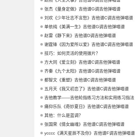
赵照《人生大事》吉他谱G调吉他弹唱谱
张杰《量身定做》吉他谱G调吉他弹唱谱
刘欢《少年壮志不言愁》吉他谱C调吉他弹唱谱
单依纯《美满一生》吉他谱G调吉他弹唱谱
赵雷《静下来》吉他谱D调吉他弹唱谱
谢霆锋《因为爱所以爱》吉他谱C调吉他弹唱谱
技巧：如何灵活的使用拨片？
方大同《爱立刻》吉他谱C调吉他弹唱谱
齐秦《九个太阳》吉他谱G调吉他弹唱谱
都智文《重塑》吉他谱C调吉他弹唱谱
五月天《我又初恋了》吉他谱C调吉他弹唱谱
吉他教学——吉他轮指练习方法和实用练习指法
痛仰乐队《奇妙夏日》吉他谱C调吉他弹唱谱
其他：什么是蓝调？
张国荣《倩女幽魂》吉他谱C调吉他弹唱谱
ycccc《满天星辰不及你》吉他谱F调吉他弹唱谱