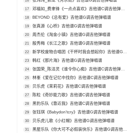
张玮玮_郭龙《秀水街》吉他谱G调吉他弹唱谱
16
邓福如_费聿锋《一点点喜欢》吉他谱C调吉他弹唱谱
17
BEYOND《总有爱》吉他谱G调吉他弹唱谱
18
张真源《心桥》吉他谱G调吉他弹唱谱
19
周杰伦《淘金小镇》吉他谱G调吉他弹唱谱
20
殷秀梅《长江之歌》吉他谱G调吉他弹唱谱
21
新学校废物合唱团《干杯时我会想起你》吉他谱G调吉他弹唱谱
22
韩红《那片海》吉他谱G调吉他弹唱谱
23
张国荣_陈洁灵《谁令你心痴》吉他谱C调吉他弹唱谱
24
林峯《爱在记忆中找你》吉他谱C调吉他弹唱谱
25
贝乐虎《茉莉花》吉他谱C调吉他弹唱谱
26
陈粒《奇妙能力歌》吉他谱C调吉他弹唱谱
27
黑豹乐队《靠近我》吉他谱C调吉他弹唱谱
28
张钰琪《Babydon’tcry》吉他谱G调吉他弹唱谱
29
贝乐虎儿歌《小红帽》吉他谱G调吉他弹唱谱
30
黑屋乐队《你大可不必假装快乐》吉他谱G调吉他弹唱谱
31