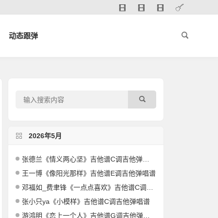
动态跟弹
2026年5月
张德兰《情义两心坚》吉他谱C调吉他弹唱谱
王一博《像阳光那样》吉他谱E调吉他弹唱谱
邓福如_费聿锋《一点点喜欢》吉他谱C调吉他弹唱谱
张小只ya《小模样》吉他谱C调吉他弹唱谱
游鸿明《恋上一个人》吉他谱G调吉他弹唱谱