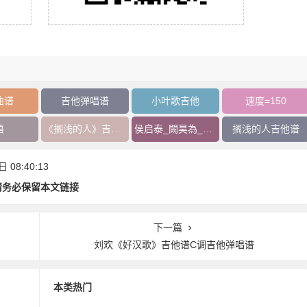
曲谱
吉他弹唱谱
小叶歌吉他
速度=150
语
《搁浅的人》吉他谱
侯启泰_闕昊為_陳佑祥
搁浅的人吉他谱
08:40:13
请务必保留本文链接
下一篇
刘欢《好汉歌》吉他谱C调吉他弹唱谱
本类热门