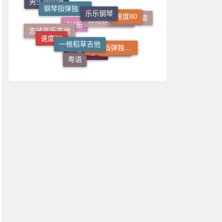
速度80
C调
吉他弹唱谱
一根稻草吉他
女生调曲谱
速度70
吉他指弹独奏谱
志诚音乐吉他
吉他独奏曲谱
2/4拍
速度65
粤语
小叶歌吉他