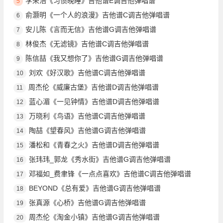
李荣浩《习惯晚睡》吉他谱E调吉他弹唱谱
5
俞灏明《一个人的浪漫》吉他谱C调吉他弹唱谱
6
安儿陈《言而无信》吉他谱G调吉他弹唱谱
7
林俊杰《无滤镜》吉他谱C调吉他弹唱谱
8
陈信喆《我又想你了》吉他谱G调吉他弹唱谱
9
刘欢《好汉歌》吉他谱C调吉他弹唱谱
10
周杰伦《威廉古堡》吉他谱D调吉他弹唱谱
11
蓝心湄《一见钟情》吉他谱D调吉他弹唱谱
12
万晓利《鸟语》吉他谱C调吉他弹唱谱
13
陶喆《望春风》吉他谱G调吉他弹唱谱
14
潘松和《青春之火》吉他谱D调吉他弹唱谱
15
张玮玮_郭龙《秀水街》吉他谱G调吉他弹唱谱
16
邓福如_费聿锋《一点点喜欢》吉他谱C调吉他弹唱谱
17
BEYOND《总有爱》吉他谱G调吉他弹唱谱
18
张真源《心桥》吉他谱G调吉他弹唱谱
19
周杰伦《淘金小镇》吉他谱G调吉他弹唱谱
20