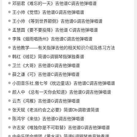
邓丽君《难忘的一天》吉他谱C调吉他弹唱谱
王小帅《觉悟》吉他谱G调吉他弹唱谱
王小帅 《等到世界颠倒》吉他谱G调吉他弹唱谱
孟慧圆《要不要投降》吉他谱 C调吉他弹唱谱
李殊《烟雨唱扬州》吉他谱C调吉他弹唱谱
吉他教学——有关指弹吉他的相关知识介绍及练习方法
韩红《绒花》简谱G调钢琴指弹独奏谱
卫兰《大哥》吉他谱G调吉他弹唱谱
薛之谦《可》吉他谱C调吉他弹唱谱
小田音乐社,傲七爷《枕边童话》吉他谱C调吉他弹唱谱
颜人中 《总有一天你会知道》吉他谱G调吉他弹唱谱
云杰《鸿雁》吉他谱G调吉他弹唱谱
张天赋《老派约会之必要》简谱Db调歌谱简谱
陈鸿宇《来信》吉他谱G调吉他弹唱谱
许志安《唯独你是不可取替》吉他谱G调吉他弹唱谱
中央乐团合唱团《黄水谣》简谱F调钢琴单音独奏谱