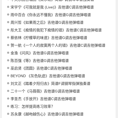
宋宇宁《可我就是我 (Live)》吉他谱C调吉他弹唱谱
雨中百合《你永远不懂我》吉他谱G调吉他弹唱谱
周兴哲《如果雨之后》吉他谱G调吉他弹唱谱
彤大王《痴情的我犯下痴情的错》吉他谱C调吉他弹唱谱
蔡依林《柠檬草的味道》吉他谱G调吉他弹唱谱
贺一航《一个人的寂寞两个人的错》吉他谱C调吉他弹唱谱
金渔《问风》吉他谱G调吉他弹唱谱
陈百强《等》吉他谱G调吉他弹唱谱
巫启贤《团圆》吉他谱C调吉他弹唱谱
BEYOND 《灰色轨迹》吉他谱G调吉他弹唱谱
刘文正《踏着夕阳归去》简谱F调钢琴指弹独奏谱
二十一个《马薇薇》吉他谱G调吉他弹唱谱
李圣杰《手放开》吉他谱C调吉他弹唱谱
练习：怎样提高练习效率？
苏永康《越吻越伤心》吉他谱G调吉他弹唱谱