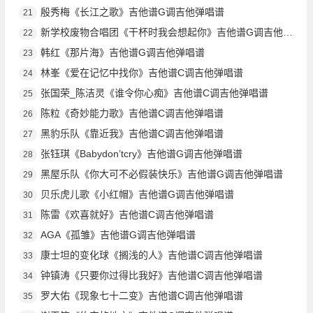
殷秀梅《长江之歌》吉他谱G调吉他弹唱谱
21
新学校废物合唱团《干杯时我会想起你》吉他谱G调吉他弹唱谱
22
韩红《那片海》吉他谱G调吉他弹唱谱
23
林峯《爱在记忆中找你》吉他谱C调吉他弹唱谱
24
张国荣_陈洁灵《谁令你心痴》吉他谱C调吉他弹唱谱
25
陈粒《奇妙能力歌》吉他谱C调吉他弹唱谱
26
黑豹乐队《靠近我》吉他谱C调吉他弹唱谱
27
张钰琪《Babydon’tcry》吉他谱G调吉他弹唱谱
28
黑屋乐队《你大可不必假装快乐》吉他谱G调吉他弹唱谱
29
贝乐虎儿歌《小红帽》吉他谱G调吉他弹唱谱
30
陈雷《欢喜就好》吉他谱C调吉他弹唱谱
31
AGA《孤雏》吉他谱G调吉他弹唱谱
32
康士坦的变化球《搁浅的人》吉他谱C调吉他弹唱谱
33
钟镇涛《只要你过得比我好》吉他谱C调吉他弹唱谱
34
罗大佑《现象七十二变》吉他谱C调吉他弹唱谱
35