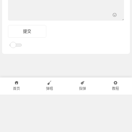
首页
弹唱
指弹
教程
小叶歌吉他
|
邻舍小屋
|
半音阶口琴
|