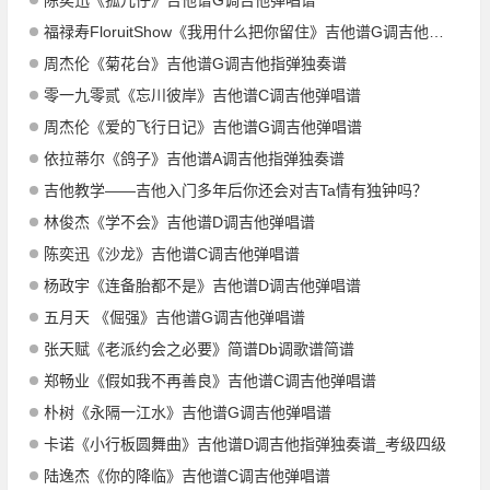
陈奕迅《孤儿仔》吉他谱G调吉他弹唱谱
福禄寿FloruitShow《我用什么把你留住》吉他谱G调吉他弹唱谱
周杰伦《菊花台》吉他谱G调吉他指弹独奏谱
零一九零贰《忘川彼岸》吉他谱C调吉他弹唱谱
周杰伦《爱的飞行日记》吉他谱G调吉他弹唱谱
依拉蒂尔《鸽子》吉他谱A调吉他指弹独奏谱
吉他教学——吉他入门多年后你还会对吉Ta情有独钟吗？
林俊杰《学不会》吉他谱D调吉他弹唱谱
陈奕迅《沙龙》吉他谱C调吉他弹唱谱
杨政宇《连备胎都不是》吉他谱D调吉他弹唱谱
五月天 《倔强》吉他谱G调吉他弹唱谱
张天赋《老派约会之必要》简谱Db调歌谱简谱
郑畅业《假如我不再善良》吉他谱C调吉他弹唱谱
朴树《永隔一江水》吉他谱G调吉他弹唱谱
卡诺《小行板圆舞曲》吉他谱D调吉他指弹独奏谱_考级四级
陆逸杰《你的降临》吉他谱C调吉他弹唱谱