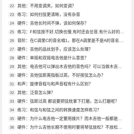
其他：不用变调夹，如何变调？
22
练习：如何扫弦更清晰，没有杂音
23
硬件：吉他长时间不弹，该如何保存？
24
练习：F和弦按不好,切换也慢,有时还会岔音,有什么好的训练方法?
25
音阶：在C调里C的音名唱1，那在A调里是不是A的音名也唱1？
26
硬件：吉他的品丝划手，应该怎么处理？
27
硬件：单摇和双摇电吉他是什么意思？
28
其他：电吉他可以弹出木吉他的音色吗？可以当做木吉他弹吗？
29
硬件：吉他弦距离指板过高，不好按弦怎么办？
30
和声：旋律音程与和声音程有什么区别？
31
其他：泛音怎么弹？
32
硬件：弦距过高 都说要把弦枕拿下打磨，怎么打磨呢？
33
练习：和弦与和弦之间的转换速度怎样练习？
34
硬件：为什么电吉他一定要用拨片？而木吉他一般都是用手指？
35
硬件：为什么吉他长期不使用时要将琴弦放松？不放松的话对吉他会有什么伤害吗？
36