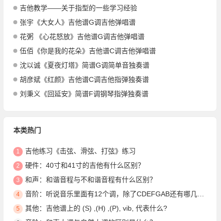
吉他教学——关于指型的一些学习经验
张宇《大女人》吉他谱G调吉他弹唱谱
花粥 《心花怒放》吉他谱G调吉他弹唱谱
伍佰《你是我的花朵》吉他谱C调吉他弹唱谱
沈以诚《夏夜灯塔》简谱G调简单音独奏谱
胡彦斌《红颜》吉他谱C调吉他指弹独奏谱
刘秉义《回延安》简谱F调钢琴指弹独奏谱
本类热门
吉他练习《击弦、滑弦、打弦》练习
1
硬件：40寸和41寸的吉他有什么区别？
2
和声：和谐音程与不和谐音程有什么区别？
3
音阶：听说音乐里面有12个调，除了CDEFGAB还有哪几个？
4
其他：吉他谱上的 (S) ,(H) ,(P), vib, 代表什么?
5