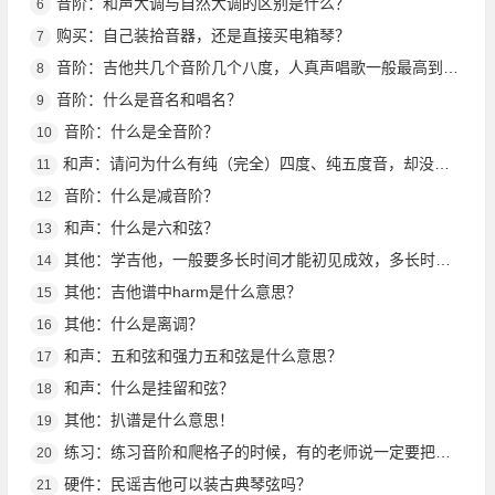
音阶：和声大调与自然大调的区别是什么？
6
购买：自己装拾音器，还是直接买电箱琴？
7
音阶：吉他共几个音阶几个八度，人真声唱歌一般最高到几个八度？
8
音阶：什么是音名和唱名？
9
音阶：什么是全音阶？
10
和声：请问为什么有纯（完全）四度、纯五度音，却没有纯二三度？谢谢！
11
音阶：什么是减音阶？
12
和声：什么是六和弦？
13
其他：学吉他，一般要多长时间才能初见成效，多长时间才能大见成效？
14
其他：吉他谱中harm是什么意思？
15
其他：什么是离调？
16
和声：五和弦和强力五和弦是什么意思？
17
和声：什么是挂留和弦？
18
其他：扒谱是什么意思！
19
练习：练习音阶和爬格子的时候，有的老师说一定要把拇指放在后面，有的老师则说把拇指露出来随意一点也行到底该听谁的，还是木吉他是一种按法，电吉他又一种
20
硬件：民谣吉他可以装古典琴弦吗？
21