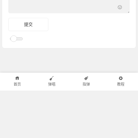
首页
弹唱
指弹
教程
小叶歌吉他
|
邻舍小屋
|
半音阶口琴
|
粤ICP备15005158号-1