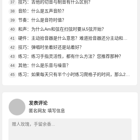
技巧：吉他的切音与制音有什么区别？
37
音阶：什么是五声音阶？
38
节奏：什么是音符时值？
39
和声：为什么Am和弦在扫弦时要从5弦开始？
40
硬件：主动拾音器是什么意思？难道拾音器还分主动和被动吗？
41
技巧：弹唱时坐着好还是站着好？
42
练习：练习手指灵活性，都有什么方法？您推荐那种？
43
其他：什么是乐音与噪音？
44
练习：如果每天只有半个小时练习爬格子的时间，那么24种爬格子指法如何安排练习呢?
45
发表评论
匿名网友
填写信息