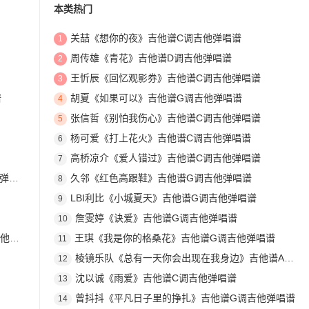
本类热门
关喆《想你的夜》吉他谱C调吉他弹唱谱
1
周传雄《青花》吉他谱D调吉他弹唱谱
2
王忻辰《回忆观影券》吉他谱C调吉他弹唱谱
3
谱
胡夏《如果可以》吉他谱G调吉他弹唱谱
4
张信哲《别怕我伤心》吉他谱C调吉他弹唱谱
5
杨可爱《打上花火》吉他谱C调吉他弹唱谱
6
高桥凉介《爱人错过》吉他谱C调吉他弹唱谱
7
唱谱
久邻《红色高跟鞋》吉他谱G调吉他弹唱谱
8
LBI利比《小城夏天》吉他谱G调吉他弹唱谱
9
詹雯婷《诀爱》吉他谱G调吉他弹唱谱
10
九级
王琪《我是你的格桑花》吉他谱G调吉他弹唱谱
11
棱镜乐队《总有一天你会出现在我身边》吉他谱A调吉他弹唱谱
12
沈以诚《雨爱》吉他谱C调吉他弹唱谱
13
曾抖抖《平凡日子里的挣扎》吉他谱G调吉他弹唱谱
14