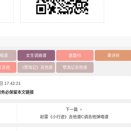
唱谱
女生调曲谱
速度65
黄诗扶
江吉他
《孽海记》吉他谱
孽海记吉他谱
17:42:21
请务必保留本文链接
下一篇
赵雷《小行迹》吉他谱C调吉他弹唱谱