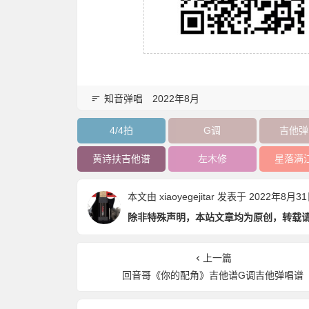
知音弹唱
2022年8月
4/4拍
G调
吉他弹
黄诗扶吉他谱
左木修
星落满
本文由
xiaoyegejitar
发表于 2022年8月31日 
除非特殊声明，本站文章均为原创，转载
上一篇
回音哥《你的配角》吉他谱G调吉他弹唱谱