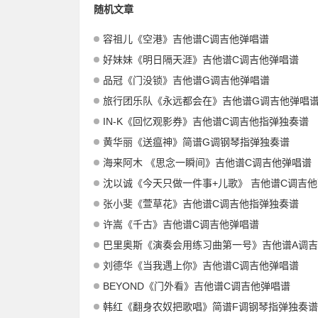
随机文章
容祖儿《空港》吉他谱C调吉他弹唱谱
好妹妹《明日隔天涯》吉他谱C调吉他弹唱谱
品冠《门没锁》吉他谱G调吉他弹唱谱
旅行团乐队《永远都会在》吉他谱G调吉他弹唱
IN-K《回忆观影券》吉他谱C调吉他指弹独奏谱
黄华丽《送瘟神》简谱G调钢琴指弹独奏谱
海来阿木 《思念一瞬间》吉他谱C调吉他弹唱谱
沈以诚《今天只做一件事+儿歌》 吉他谱C调吉他弹
张小斐《萱草花》吉他谱C调吉他指弹独奏谱
许嵩《千古》吉他谱C调吉他弹唱谱
巴里奥斯《演奏会用练习曲第一号》吉他谱A调吉他指弹独奏谱_考级
刘德华《当我遇上你》吉他谱C调吉他弹唱谱
BEYOND《门外看》吉他谱C调吉他弹唱谱
韩红《翻身农奴把歌唱》简谱F调钢琴指弹独奏谱