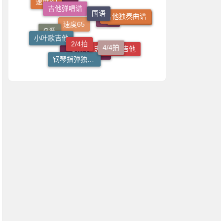
吉他独奏曲谱
女生调曲谱
速度70
2/4拍
男生调曲谱
小叶歌吉他
4/4拍
G调
粤语
速度65
志诚音乐吉他
钢琴指弹独奏谱
一根稻草吉他