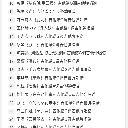
贰佰《从夜晚,到清晨》吉他谱G调吉他弹唱谱
10
陈粒《光》吉他谱D调吉他弹唱谱
11
麻园诗人《昆明》吉他谱C调吉他弹唱谱
12
王梓赫Ray《凡人诀》吉他谱C调吉他弹唱谱
13
王力宏《心跳》吉他谱G调吉他弹唱谱
14
蔡琴《渡口》吉他谱C调吉他弹唱谱
15
陈奕迅_刘浩龙《思觉失调》吉他谱G调吉他弹唱谱
16
梁博《瀑布》吉他谱C调吉他弹唱谱
17
张杰《千万次想象》吉他谱G调吉他弹唱谱
18
李圣杰《最近》吉他谱G调吉他弹唱谱
19
陈粒《七楼》吉他谱A调吉他弹唱谱
20
徐佳莹《在意这件事》吉他谱C调吉他弹唱谱
21
渡《四点的海棠花未眠》吉他谱G调吉他弹唱谱
22
乌兰托娅《高原蓝》吉他谱G调吉他弹唱谱
23
周深《云裳羽衣曲》吉他谱G调吉他弹唱谱
24
梁静茹《失忆》吉他谱C调吉他弹唱谱
25