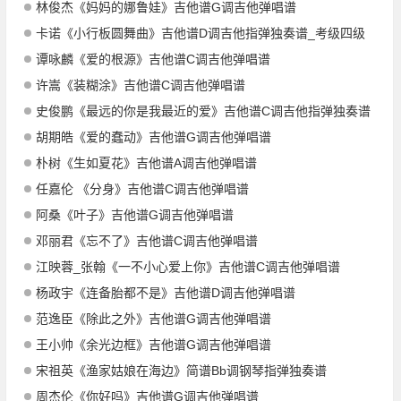
林俊杰《妈妈的娜鲁娃》吉他谱G调吉他弹唱谱
卡诺《小行板圆舞曲》吉他谱D调吉他指弹独奏谱_考级四级
谭咏麟《爱的根源》吉他谱C调吉他弹唱谱
许嵩《装糊涂》吉他谱C调吉他弹唱谱
史俊鹏《最远的你是我最近的爱》吉他谱C调吉他指弹独奏谱
胡期皓《爱的蠢动》吉他谱G调吉他弹唱谱
朴树《生如夏花》吉他谱A调吉他弹唱谱
任嘉伦 《分身》吉他谱C调吉他弹唱谱
阿桑《叶子》吉他谱G调吉他弹唱谱
邓丽君《忘不了》吉他谱C调吉他弹唱谱
江映蓉_张翰《一不小心爱上你》吉他谱C调吉他弹唱谱
杨政宇《连备胎都不是》吉他谱D调吉他弹唱谱
范逸臣《除此之外》吉他谱G调吉他弹唱谱
王小帅《余光边框》吉他谱G调吉他弹唱谱
宋祖英《渔家姑娘在海边》简谱Bb调钢琴指弹独奏谱
周杰伦《你好吗》吉他谱G调吉他弹唱谱