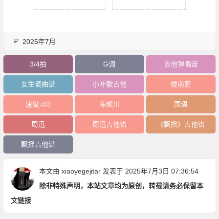
2025年7月
3/4拍
G调
吉他弹唱谱
女生调曲谱
小叶歌吉他
楼南蔚
速度=83
陈耀川
国语
周迅
周迅吉他谱
《飘摇》吉他谱
飘摇吉他谱
本文由
xiaoyegejitar
发表于 2025年7月3日 07:36:54
除非特殊声明，本站文章均为原创，转载请务必保留本
文链接