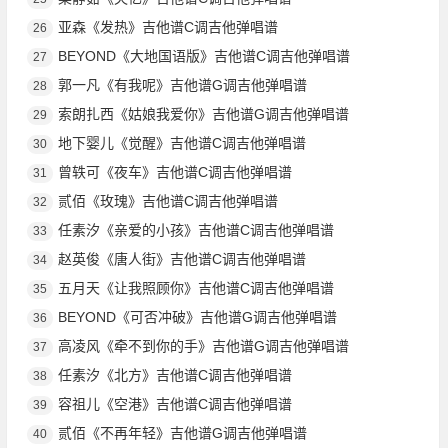
亚森《发热》吉他谱C调吉他弹唱谱
26
BEYOND《大地国语版》吉他谱C调吉他弹唱谱
27
郭一凡《有我呢》吉他谱G调吉他弹唱谱
28
索朗扎西《姑娘我爱你》吉他谱G调吉他弹唱谱
29
地下婴儿《觉醒》吉他谱C调吉他弹唱谱
30
曾轶可《夜车》吉他谱C调吉他弹唱谱
31
贰佰《玫瑰》吉他谱C调吉他弹唱谱
32
任素汐《亲爱的小孩》吉他谱C调吉他弹唱谱
33
赵英俊《唐人街》吉他谱C调吉他弹唱谱
34
五月天《让我照顾你》吉他谱C调吉他弹唱谱
35
BEYOND《可否冲破》吉他谱G调吉他弹唱谱
36
高凌风《牵不到你的手》吉他谱G调吉他弹唱谱
37
任素汐《北方》吉他谱C调吉他弹唱谱
38
容祖儿《空港》吉他谱C调吉他弹唱谱
39
贰佰《不再年轻》吉他谱G调吉他弹唱谱
40