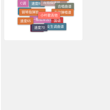
C调
钢琴指弹独奏谱
小叶歌吉他
吉他弹唱谱
合唱曲谱
吉他指弹独奏谱
速度80
4/4拍
速度65
速度70
女生调曲谱
国语
一根稻草吉他
2/4拍