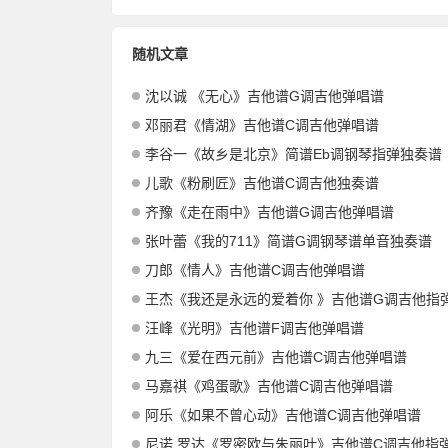
随机文章
沈以诚 《无心》吉他谱G调吉他弹唱谱
邓丽君《情湖》吉他谱C调吉他弹唱谱
李谷一《故乡是北京》简谱Eb调钢琴指弹独奏谱
儿歌《粉刷匠》吉他谱C调吉他独奏谱
齐豫《走在雨中》吉他谱G调吉他弹唱谱
张叶蕾《我的711》简谱G调钢琴谱单音独奏谱
刀郎《情人》吉他谱C调吉他弹唱谱
王杰《我还是永远的爱着你 》吉他谱G调吉他指弹独
汪峰《光明》吉他谱F调吉他弹唱谱
九三《爱在西元前》吉他谱C调吉他弹唱谱
马嘉祺《鸡蛋歌》吉他谱C调吉他弹唱谱
阿乐《如果不曾心动》吉他谱C调吉他弹唱谱
尼诺.罗达《罗密欧与朱丽叶》吉他谱C调吉他指弹独