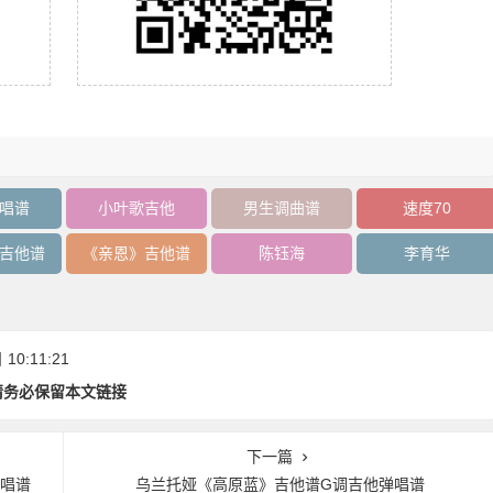
唱谱
小叶歌吉他
男生调曲谱
速度70
吉他谱
《亲恩》吉他谱
陈钰海
李育华
0:11:21
请务必保留本文链接
下一篇
弹唱谱
乌兰托娅《高原蓝》吉他谱G调吉他弹唱谱