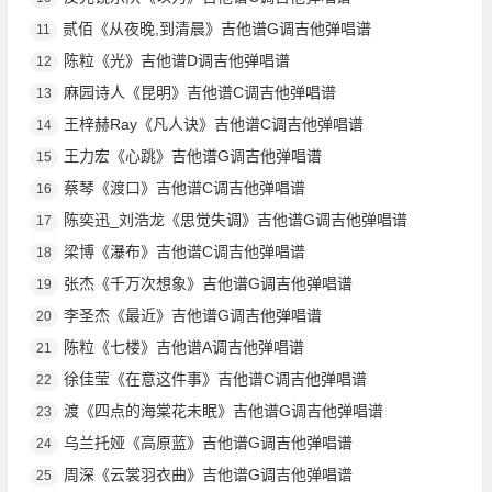
贰佰《从夜晚,到清晨》吉他谱G调吉他弹唱谱
11
陈粒《光》吉他谱D调吉他弹唱谱
12
麻园诗人《昆明》吉他谱C调吉他弹唱谱
13
王梓赫Ray《凡人诀》吉他谱C调吉他弹唱谱
14
王力宏《心跳》吉他谱G调吉他弹唱谱
15
蔡琴《渡口》吉他谱C调吉他弹唱谱
16
陈奕迅_刘浩龙《思觉失调》吉他谱G调吉他弹唱谱
17
梁博《瀑布》吉他谱C调吉他弹唱谱
18
张杰《千万次想象》吉他谱G调吉他弹唱谱
19
李圣杰《最近》吉他谱G调吉他弹唱谱
20
陈粒《七楼》吉他谱A调吉他弹唱谱
21
徐佳莹《在意这件事》吉他谱C调吉他弹唱谱
22
渡《四点的海棠花未眠》吉他谱G调吉他弹唱谱
23
乌兰托娅《高原蓝》吉他谱G调吉他弹唱谱
24
周深《云裳羽衣曲》吉他谱G调吉他弹唱谱
25