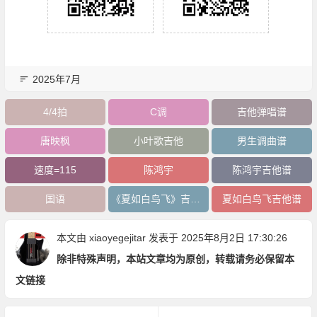
2025年7月
4/4拍
C调
吉他弹唱谱
唐映枫
小叶歌吉他
男生调曲谱
速度=115
陈鸿宇
陈鸿宇吉他谱
国语
《夏如白鸟飞》吉他谱
夏如白鸟飞吉他谱
本文由
xiaoyegejitar
发表于 2025年8月2日 17:30:26
除非特殊声明，本站文章均为原创，转载请务必保留本
文链接