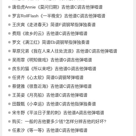
唐伯虎Annie《莫问归期》吉他谱C调吉他弹唱谱
罗言RollFlash《一半晚安》吉他谱C调吉他弹唱谱
王庆爽《走进春天》简谱F调钢琴指弹独奏谱
费翔《故乡的云》吉他谱C调吉他弹唱谱
罗文《满江红》简谱Eb调钢琴指弹独奏谱
草原兄弟《我在人来人往处流浪》吉他谱C调吉他弹唱谱
吴雨霏《明知做戏》吉他谱G调吉他弹唱谱
房东的猫《所以来吧》吉他谱G调吉他弹唱谱
任贤齐《心太软》简谱G调钢琴弹唱谱
蔡健雅《很靠近海》吉他谱C调吉他弹唱谱
王英姿《月亮船》吉他谱C调吉他弹唱谱
田馥甄《小幸运》吉他谱C调吉他指弹独奏谱
宋冬野《平淡日子里的刺》吉他谱A调吉他弹唱谱
购买：一般的吉他要多少钱?怎样分辨吉他的好坏?
任素汐《等一等》吉他谱C调吉他弹唱谱