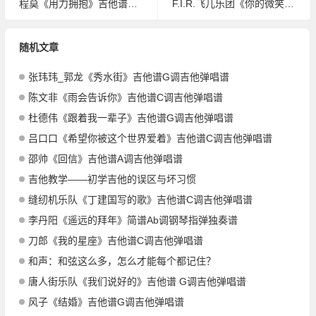
程莫《用力拥抱》吉他谱C调吉他弹唱谱
F.I.R.飞儿乐团《你的微笑》吉他谱G调吉他弹唱谱
随机文章
张玮玮_郭龙《秀水街》吉他谱G调吉他弹唱谱
陈文非《雨会告诉你》吉他谱C调吉他弹唱谱
杜德伟《跟着我一辈子》吉他谱G调吉他弹唱谱
吕口口《希望你被这个世界爱着》吉他谱C调吉他弹唱谱
邵帅《回信》吉他谱A调吉他弹唱谱
吉他教学——初学吉他的误区与坏习惯
缝纫机乐队《丁建国写的歌》吉他谱C调吉他弹唱谱
李丹阳《遥远的拜年》简谱Ab调钢琴指弹独奏谱
刀郎《我的星座》吉他谱C调吉他弹唱谱
和声：和弦这么多，怎么才能每个都记住？
唐人街乐队《我们说好的》吉他谱 G调吉他弹唱谱
风子《结婚》吉他谱G调吉他弹唱谱