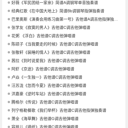
好薇《军民团结一家亲》简谱A调钢琴单音独奏谱
经典红歌《在中国大地上》简谱Bb调钢琴指弹独奏谱
巴里奥斯《演奏会用练习曲第一号》吉他谱A调吉他指弹独奏谱_考级九级
张学友《寂寞的男人》吉他谱C调吉他弹唱谱
花粥 《浮白》吉他谱C调吉他弹唱谱
陈硕子《当我要走的时候》吉他谱C调吉他弹唱谱
张敬轩《装睡的情人》吉他谱C调吉他弹唱谱
茜拉《到时说爱我》吉他谱C调吉他弹唱谱
阿虾《京途》吉他谱C调吉他弹唱谱
卢焱《一生独一》吉他谱C调吉他弹唱谱
汪苏泷《忽而今夏》吉他谱C调吉他弹唱谱
洪嘉豪《逆时车站》吉他谱C调吉他弹唱谱
腾格尔《传说》吉他谱C调吉他弹唱谱
列宁格勒餐歌《我们举杯》吉他谱C调吉他指弹独奏谱
萧全《海草舞》吉他谱G调吉他弹唱谱
容祖儿《墙纸》吉他谱C调吉他弹唱谱