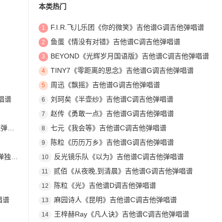
本类热门
F.I.R.飞儿乐团《你的微笑》吉他谱G调吉他弹唱谱
1
鱼蛋《情没有对错》吉他谱C调吉他弹唱谱
2
BEYOND《光辉岁月国语版》吉他谱C调吉他弹唱谱
3
TINY7《零距离的思念》吉他谱G调吉他弹唱谱
4
周迅《飘摇》吉他谱G调吉他弹唱谱
5
唱谱
刘珂矣《半壶纱》吉他谱C调吉他弹唱谱
6
赵传《勇敢一点》吉他谱G调吉他弹唱谱
7
唱谱
七元《我会等》吉他谱C调吉他弹唱谱
8
陈粒《历历万乡》吉他谱G调吉他弹唱谱
9
奏谱
反光镜乐队《以为》吉他谱C调吉他弹唱谱
10
贰佰《从夜晚,到清晨》吉他谱G调吉他弹唱谱
11
陈粒《光》吉他谱D调吉他弹唱谱
12
唱谱
麻园诗人《昆明》吉他谱C调吉他弹唱谱
13
王梓赫Ray《凡人诀》吉他谱C调吉他弹唱谱
14