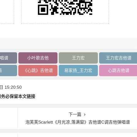
唱谱
小叶歌吉他
王力宏
王力宏吉他谱
语
《心跳》吉他谱
易家扬_王力宏
心跳吉他谱
15:20:50
请务必保留本文链接
下一篇
泡芙芙Scarlett《月光凉,落满窗》吉他谱C调吉他弹唱谱