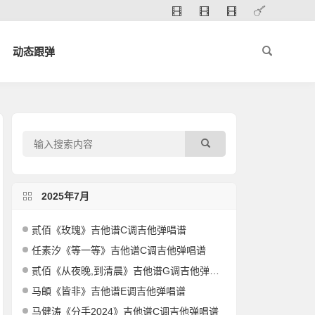
动态跟弹
2025年7月
贰佰《玫瑰》吉他谱C调吉他弹唱谱
任素汐《等一等》吉他谱C调吉他弹唱谱
贰佰《从夜晚,到清晨》吉他谱G调吉他弹唱谱
马頔《皆非》吉他谱E调吉他弹唱谱
马健涛《分手2024》吉他谱C调吉他弹唱谱