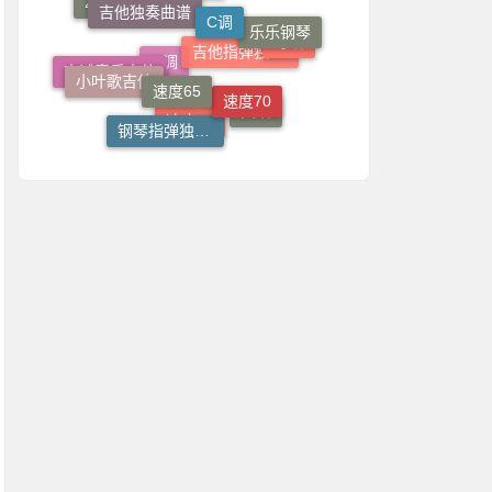
一根稻草吉他
乐乐钢琴
合唱曲谱
4/4拍
速度65
粤语
小叶歌吉他
速度70
志诚音乐吉他
吉他指弹独奏谱
G调
国语
钢琴指弹独奏谱
速度80