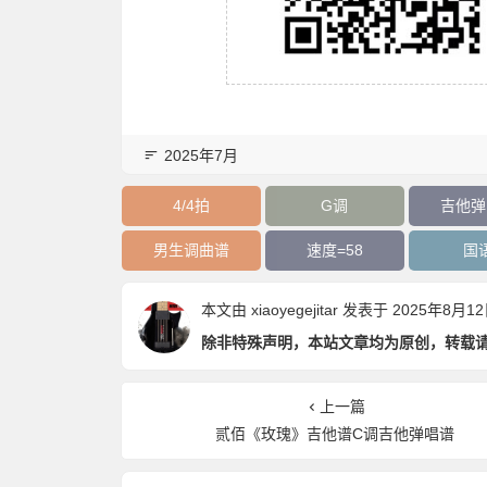
2025年7月
4/4拍
G调
吉他弹
男生调曲谱
速度=58
国
本文由
xiaoyegejitar
发表于 2025年8月12日 
除非特殊声明，本站文章均为原创，转载
上一篇
贰佰《玫瑰》吉他谱C调吉他弹唱谱