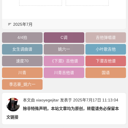
2025年7月
4/4拍
C调
吉他弹唱谱
女生调曲谱
姚六一
小叶歌吉他
速度70
《下潜》吉他谱
下潜吉他谱
川青
川青吉他谱
国语
季志豪_姚六一
本文由
xiaoyegejitar
发表于 2025年7月17日 11:13:04
除非特殊声明，本站文章均为原创，转载请务必保留本
文链接