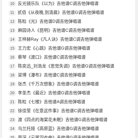
反光镜乐队《以为》吉他谱C调吉他弹唱谱
10
贰佰《从夜晚,到清晨》吉他谱G调吉他弹唱谱
11
陈粒《光》吉他谱D调吉他弹唱谱
12
麻园诗人《昆明》吉他谱C调吉他弹唱谱
13
王梓赫Ray《凡人诀》吉他谱C调吉他弹唱谱
14
王力宏《心跳》吉他谱G调吉他弹唱谱
15
蔡琴《渡口》吉他谱C调吉他弹唱谱
16
陈奕迅_刘浩龙《思觉失调》吉他谱G调吉他弹唱谱
17
梁博《瀑布》吉他谱C调吉他弹唱谱
18
张杰《千万次想象》吉他谱G调吉他弹唱谱
19
李圣杰《最近》吉他谱G调吉他弹唱谱
20
陈粒《七楼》吉他谱A调吉他弹唱谱
21
徐佳莹《在意这件事》吉他谱C调吉他弹唱谱
22
渡《四点的海棠花未眠》吉他谱G调吉他弹唱谱
23
乌兰托娅《高原蓝》吉他谱G调吉他弹唱谱
24
周深《云裳羽衣曲》吉他谱G调吉他弹唱谱
25