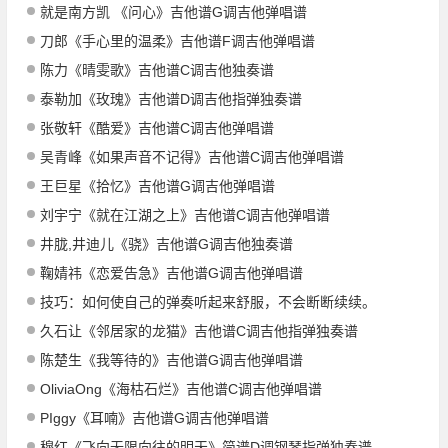
就是南方凯 《问心》吉他谱G调吉他弹唱谱
刀郎《手心里的温柔》吉他谱F调吉他弹唱谱
陈力《晴雯歌》吉他谱C调吉他独奏谱
泰勒加《玫瑰》吉他谱D调吉他指弹独奏谱
张敬轩《酷爱》吉他谱C调吉他弹唱谱
吴青峰《如果声音不记得》吉他谱C调吉他弹唱谱
王巨星《拾忆》吉他谱G调吉他弹唱谱
刘宇宁《就在江湖之上》吉他谱C调吉他弹唱谱
井胧,井迪儿《骁》吉他谱G调吉他独奏谱
鞠婧祎《恋爱告急》吉他谱G调吉他弹唱谱
技巧：如何使自己的弹奏听起来舒服，不会断断续续。
久石让《邻居家的龙猫》吉他谱C调吉他指弹独奏谱
陈楚生《我等待的》吉他谱G调吉他弹唱谱
OliviaOng《海枯石烂》吉他谱C调吉他弹唱谱
PIggy《耳喃》吉他谱G调吉他弹唱谱
穆红《飞向无限向往的明天》简谱D调钢琴指弹独奏谱