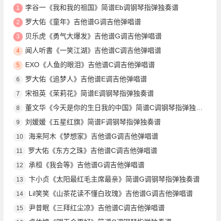
李谷一《我和我的祖国》简谱Eb调钢琴指弹独奏谱
1
罗大佑《童年》吉他谱G调吉他弹唱谱
2
贝乐虎《勇气大爆发》吉他谱G调吉他弹唱谱
3
闻人听書《一笑江湖》吉他谱C调吉他弹唱谱
4
EXO《人鱼的眼泪》吉他谱C调吉他弹唱谱
5
罗大佑《追梦人》吉他谱E调吉他弹唱谱
6
宋祖英《茉莉花》简谱E调钢琴指弹独奏谱
7
董文华《今天是你的生日我的中国》简谱C调钢琴指弹独奏谱
8
刘媛媛《五星红旗》简谱F调钢琴指弹独奏谱
9
海来阿木《梦想家》吉他谱G调吉他弹唱谱
10
罗大佑《东方之珠》吉他谱C调吉他弹唱谱
11
承桓《我会等》吉他谱G调吉他弹唱谱
12
卞小贞《太阳最红毛主席最亲》简谱G调钢琴指弹独奏谱
13
Lil笑笑《山茶花读不懂白玫瑰》吉他谱G调吉他弹唱谱
14
尹昔眠《三拜红尘凉》吉他谱C调吉他弹唱谱
15