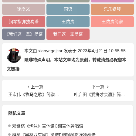
速度55
国语
乐乐钢琴
钢琴指弹独奏谱
王佑贵
王佑贵简谱
《我们这一辈》简谱
我们这一辈简谱
本文由
xiaoyegejitar
发表于 2023年4月21日 10:55:55
除非特殊声明，本站文章均为原创，转载请务必保留本
文链接
上一篇
下一篇
王宏伟《牧马之歌》简谱G调钢琴指弹独奏谱
叶启田《爱拼才会赢》简谱C调钢琴指弹独奏谱
随机文章
邓紫棋《泡沫》吉他谱C调吉他弹唱谱
群星《奥林匹克风》简谱F调钢琴指弹独奏谱