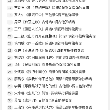
卓依婷《明天会更好》简谱C调钢琴指弹独奏谱
16
李玲玉《毛主席的光辉》简谱G调钢琴指弹独奏谱
17
罗大佑《滚滚红尘》吉他谱C调吉他弹唱谱
18
周深《铃芽之旅》吉他谱C调吉他弹唱谱
19
王菲《但愿人长久》简谱F调钢琴指弹独奏谱
20
王二妮《山丹丹开花红艳艳》简谱C调钢琴指弹独奏谱
21
毛阿敏《同一首歌》简谱F调钢琴指弹独奏谱
22
张也《走进新时代》简谱C#调钢琴指弹独奏谱
23
刘晓超《想问情深有几许》吉他谱G调吉他弹唱谱
24
汤灿《祝福祖国》简谱Eb调钢琴指弹独奏谱
25
张明敏《我的中国心》简谱D调钢琴指弹独奏谱
26
廖昌永《教我如何不想他》简谱E调钢琴指弹独奏谱
27
李英《等我熬过了所有的苦》吉他谱G调吉他弹唱谱
28
宋小睿《虫儿飞》简谱F调钢琴指弹独奏谱
29
苏阳《凉州词》吉他谱C调吉他弹唱谱
30
王洛宾《在那遥远的地方》简谱E调钢琴指弹独奏谱
31