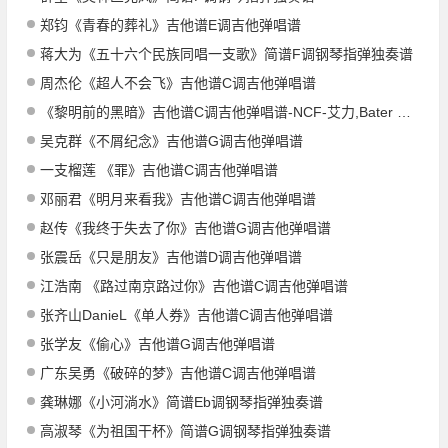
郑钧《青春的葬礼》吉他谱E调吉他弹唱谱
蒋大为《五十六个民族同唱一支歌》简谱F调钢琴指弹独奏谱
周杰伦《超人不会飞》吉他谱C调吉他弹唱谱
《黎明前的黑暗》吉他谱C调吉他弹唱谱-NCF-艾力,Bater Offical
吴克群《不屑纪念》吉他谱G调吉他弹唱谱
一支榴莲 《罪》吉他谱C调吉他弹唱谱
邓丽君《明月来看我》吉他谱C调吉他弹唱谱
赵传《我终于失去了你》吉他谱G调吉他弹唱谱
张震岳《只是朋友》吉他谱D调吉他弹唱谱
江浩南 《路过南京路过你》吉他谱C调吉他弹唱谱
张齐山DanieL《单人券》吉他谱C调吉他弹唱谱
张学友《偷心》吉他谱G调吉他弹唱谱
广东吴勇《破碎的梦》吉他谱C调吉他弹唱谱
龚琳娜《小河淌水》简谱Eb调钢琴指弹独奏谱
高淑琴《为祖国干杯》简谱G调钢琴指弹独奏谱