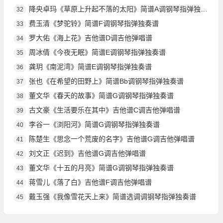
降央卓玛《草原上升起不落的太阳》简谱A调钢琴指弹独奏谱
32
费玉清《梦驼铃》简谱F调钢琴指弹独奏谱
33
罗大佑《海上花》吉他谱D调吉他弹唱谱
34
周冰倩《今夜无眠》简谱E调钢琴指弹独奏谱
35
龚玥《南泥湾》简谱E调钢琴指弹独奏谱
36
张也《在希望的田野上》简谱Bb调钢琴指弹独奏谱
37
董文华《春天的故事》简谱G调钢琴指弹独奏谱
38
古文豪《生活要乐在其中》吉他谱C调吉他弹唱谱
39
李谷一《浏阳河》简谱G调钢琴指弹独奏谱
40
陈楚生《思念一个荒废的名字》吉他谱G调吉他弹唱谱
41
刘文正《迟到》吉他谱G调吉他弹唱谱
42
董文华《十五的月亮》简谱G调钢琴指弹独奏谱
43
蒋雪儿《落了白》吉他谱F调吉他弹唱谱
44
戴玉强《我像雪花天上来》简谱选调调钢琴指弹独奏谱
45