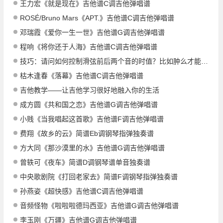
王力宏《就是现在》吉他谱C调吉他弹唱谱
ROSÉ/Bruno Mars《APT.》吉他谱C调吉他弹唱谱
邓瑞霞《爱你一生一世》吉他谱G调吉他弹唱谱
程响《将你还于人海》吉他谱C调吉他弹唱谱
技巧：请问如何控制滑弦前后两个音的时值？比如肿么才能强调第二个音，或者让两个音听起来一样饱满？
枯木逢春《落幕》吉他谱C调吉他弹唱谱
吉他教学——让吉他学习很好地融入你的生活
成方圆《共和国之恋》吉他谱G调吉他弹唱谱
小贱《当我唱起这首歌》吉他谱F调吉他弹唱谱
费翔《故乡的云》简谱Eb调钢琴指弹独奏谱
方大同《那沙漠里的水》吉他谱G调吉他弹唱谱
曾轶可《夜车》简谱D调钢琴谱单音独奏谱
中央歌剧院《打回老家去》简谱F调钢琴指弹独奏谱
孙燕姿《超快感》吉他谱C调吉他弹唱谱
音频怪物《啦啦啦德玛西亚》吉他谱G调吉他弹唱谱
李玉刚《万疆》吉他谱G调吉他弹唱谱