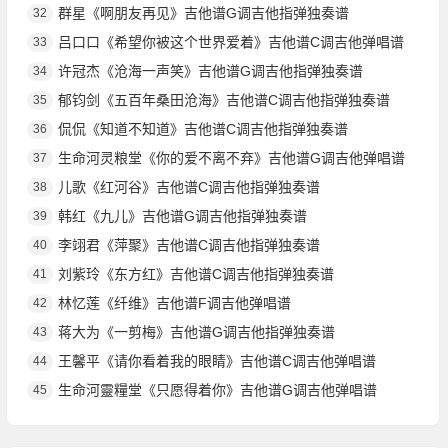
群星《啊朋友再见》吉他谱G调吉他指弹独奏谱
32
吕口口《希望你被这个世界爱着》吉他谱C调吉他弹唱谱
33
许冠杰《沧海一声笑》吉他谱G调吉他指弹独奏谱
34
郁钧剑《五百年桑田沧海》吉他谱C调吉他指弹独奏谱
35
侃侃《知道不知道》吉他谱C调吉他指弹独奏谱
36
生命河灵粮堂《你的爱不离不弃》吉他谱G调吉他弹唱谱
37
儿歌《红河谷》吉他谱C调吉他指弹独奏谱
38
韩红《九儿》吉他谱G调吉他指弹独奏谱
39
李翊君《萍聚》吉他谱C调吉他指弹独奏谱
40
刘紫玲《东方红》吉他谱C调吉他指弹独奏谱
41
林忆莲《纤维》吉他谱F调吉他弹唱谱
42
蒋大为《一剪梅》吉他谱G调吉他指弹独奏谱
43
王馨平《请你看着我的眼睛》吉他谱C调吉他弹唱谱
44
生命河靈糧堂《只愿得着你》吉他谱G调吉他弹唱谱
45