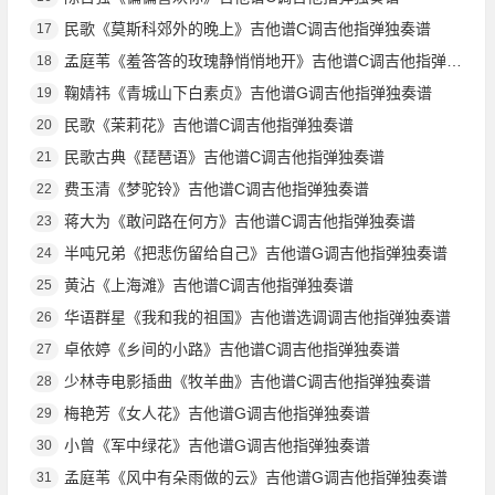
民歌《莫斯科郊外的晚上》吉他谱C调吉他指弹独奏谱
17
孟庭苇《羞答答的玫瑰静悄悄地开》吉他谱C调吉他指弹独奏谱
18
鞠婧祎《青城山下白素贞》吉他谱G调吉他指弹独奏谱
19
民歌《茉莉花》吉他谱C调吉他指弹独奏谱
20
民歌古典《琵琶语》吉他谱C调吉他指弹独奏谱
21
费玉清《梦驼铃》吉他谱C调吉他指弹独奏谱
22
蒋大为《敢问路在何方》吉他谱C调吉他指弹独奏谱
23
半吨兄弟《把悲伤留给自己》吉他谱G调吉他指弹独奏谱
24
黄沾《上海滩》吉他谱C调吉他指弹独奏谱
25
华语群星《我和我的祖国》吉他谱选调调吉他指弹独奏谱
26
卓依婷《乡间的小路》吉他谱C调吉他指弹独奏谱
27
少林寺电影插曲《牧羊曲》吉他谱C调吉他指弹独奏谱
28
梅艳芳《女人花》吉他谱G调吉他指弹独奏谱
29
小曾《军中绿花》吉他谱G调吉他指弹独奏谱
30
孟庭苇《风中有朵雨做的云》吉他谱G调吉他指弹独奏谱
31