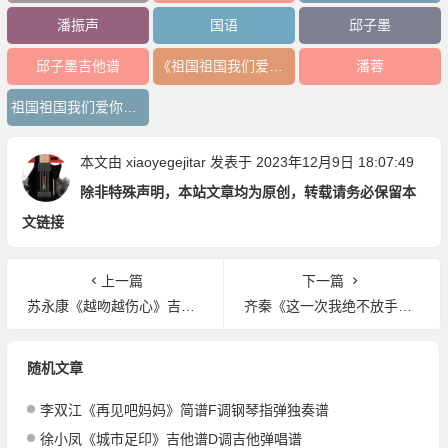
潘振声
国语
邱子墨
邱子墨吉他谱
《祖国祖国我们爱你》吉他谱
潘蓉
祖国祖国我们爱你吉他谱
本文由
xiaoyegejitar
发表于 2023年12月9日 18:07:49
除非特殊声明，本站文章均为原创，转载请务必保留本
文链接
上一篇
下一篇
苏永康《越吻越伤心》吉他谱G调吉他弹唱谱
齐秦《这一次我绝不放手》吉他谱C调吉他弹唱谱
随机文章
李双江《再见吧妈妈》简谱F调钢琴指弹独奏谱
徐小凤《城市足印》吉他谱D调吉他弹唱谱