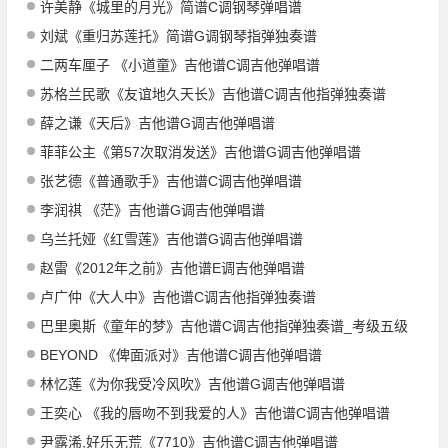
许美静《城里的月光》简谱C调钢琴弹唱谱
刘斌《重归苏莲托》简谱G调钢琴指弹独奏谱
二两车厘子 《小道童》吉他谱C调吉他弹唱谱
苏格兰民歌《友谊地久天长》吉他谱C调吉他指弹独奏谱
薛之谦《天后》吉他谱G调吉他弹唱谱
菲菲公主《第57次取消发送》吉他谱G调吉他弹唱谱
张艺德《普通歌手》吉他谱C调吉他弹唱谱
李润祺 《茫》吉他谱G调吉他弹唱谱
乌兰托娅《红雪莲》吉他谱G调吉他弹唱谱
赵雷《2012年之前》吉他谱E调吉他弹唱谱
卢广仲《大人中》吉他谱C调吉他指弹独奏谱
巴里奥斯《童年的梦》吉他谱C调吉他指弹独奏谱_考级五级
BEYOND 《俾面派对》吉他谱C调吉他弹唱谱
林忆莲《为你我受冷风吹》吉他谱G调吉他弹唱谱
王奕心 《我的唇吻不到我爱的人》吉他谱C调吉他弹唱谱
尹露浠,好乐无荒《7710》吉他谱C调吉他弹唱谱