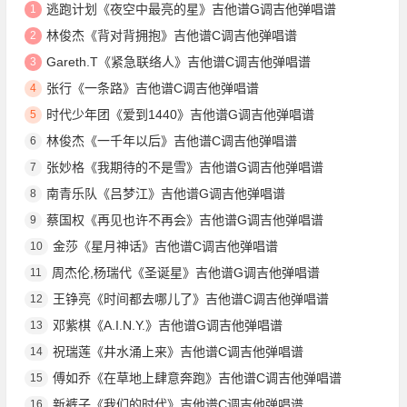
逃跑计划《夜空中最亮的星》吉他谱G调吉他弹唱谱
1
林俊杰《背对背拥抱》吉他谱C调吉他弹唱谱
2
Gareth.T《紧急联络人》吉他谱C调吉他弹唱谱
3
张行《一条路》吉他谱C调吉他弹唱谱
4
时代少年团《爱到1440》吉他谱G调吉他弹唱谱
5
林俊杰《一千年以后》吉他谱C调吉他弹唱谱
6
张妙格《我期待的不是雪》吉他谱G调吉他弹唱谱
7
南青乐队《吕梦江》吉他谱G调吉他弹唱谱
8
蔡国权《再见也许不再会》吉他谱G调吉他弹唱谱
9
金莎《星月神话》吉他谱C调吉他弹唱谱
10
周杰伦,杨瑞代《圣诞星》吉他谱G调吉他弹唱谱
11
王铮亮《时间都去哪儿了》吉他谱C调吉他弹唱谱
12
邓紫棋《A.I.N.Y.》吉他谱G调吉他弹唱谱
13
祝瑞莲《井水涌上来》吉他谱C调吉他弹唱谱
14
傅如乔《在草地上肆意奔跑》吉他谱C调吉他弹唱谱
15
新裤子《我们的时代》吉他谱C调吉他弹唱谱
16