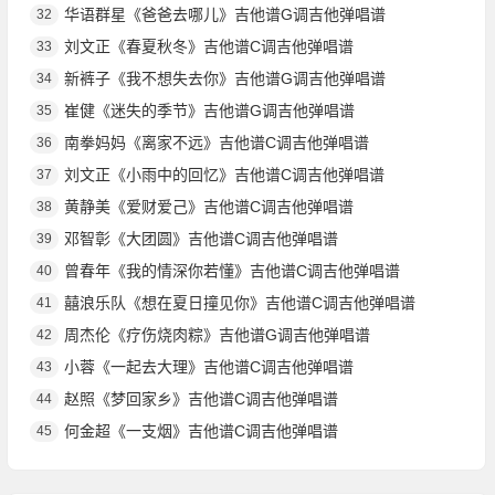
华语群星《爸爸去哪儿》吉他谱G调吉他弹唱谱
32
刘文正《春夏秋冬》吉他谱C调吉他弹唱谱
33
新裤子《我不想失去你》吉他谱G调吉他弹唱谱
34
崔健《迷失的季节》吉他谱G调吉他弹唱谱
35
南拳妈妈《离家不远》吉他谱C调吉他弹唱谱
36
刘文正《小雨中的回忆》吉他谱C调吉他弹唱谱
37
黄静美《爱财爱己》吉他谱C调吉他弹唱谱
38
邓智彰《大团圆》吉他谱C调吉他弹唱谱
39
曾春年《我的情深你若懂》吉他谱C调吉他弹唱谱
40
囍浪乐队《想在夏日撞见你》吉他谱C调吉他弹唱谱
41
周杰伦《疗伤烧肉粽》吉他谱G调吉他弹唱谱
42
小蓉《一起去大理》吉他谱C调吉他弹唱谱
43
赵照《梦回家乡》吉他谱C调吉他弹唱谱
44
何金超《一支烟》吉他谱C调吉他弹唱谱
45