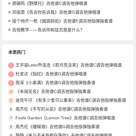
郭镐鸣《野摩托》吉他谱C调吉他弹唱谱
邓丽君《告诉你告诉我》吉他谱G调吉他弹唱谱
接个吻开一枪《烟袋斜街》吉他谱F调吉他指弹独奏谱
吉他教学——告诉你和弦究竟是什么？
本类热门
王宇宙Leto/乔浚丞《若月亮没来》吉他谱C调吉他弹唱谱
1
杜宣达《指纹》吉他谱G调吉他弹唱谱
2
周深《小美满》吉他谱G调吉他指弹独奏谱
3
《未闻花名》吉他谱C调吉他指弹独奏谱
4
迪克牛仔 《有多少爱可以重来》吉他谱C调吉他指弹独奏谱
5
周杰伦《手写的从前》吉他谱C调吉他指弹独奏谱
6
Fools Garden《Lemon Tree》吉他谱C调吉他弹唱谱
7
周杰伦《珊瑚海》吉他谱G调吉他指弹独奏谱
8
静静《来与不来我都在等你》吉他谱C调吉他弹唱谱
9