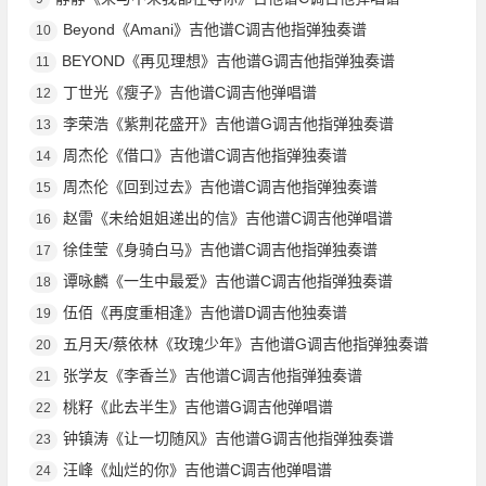
Beyond《Amani》吉他谱C调吉他指弹独奏谱
10
BEYOND《再见理想》吉他谱G调吉他指弹独奏谱
11
丁世光《瘦子》吉他谱C调吉他弹唱谱
12
李荣浩《紫荆花盛开》吉他谱G调吉他指弹独奏谱
13
周杰伦《借口》吉他谱C调吉他指弹独奏谱
14
周杰伦《回到过去》吉他谱C调吉他指弹独奏谱
15
赵雷《未给姐姐递出的信》吉他谱C调吉他弹唱谱
16
徐佳莹《身骑白马》吉他谱C调吉他指弹独奏谱
17
谭咏麟《一生中最爱》吉他谱C调吉他指弹独奏谱
18
伍佰《再度重相逢》吉他谱D调吉他独奏谱
19
五月天/蔡依林《玫瑰少年》吉他谱G调吉他指弹独奏谱
20
张学友《李香兰》吉他谱C调吉他指弹独奏谱
21
桃籽《此去半生》吉他谱G调吉他弹唱谱
22
钟镇涛《让一切随风》吉他谱G调吉他指弹独奏谱
23
汪峰《灿烂的你》吉他谱C调吉他弹唱谱
24