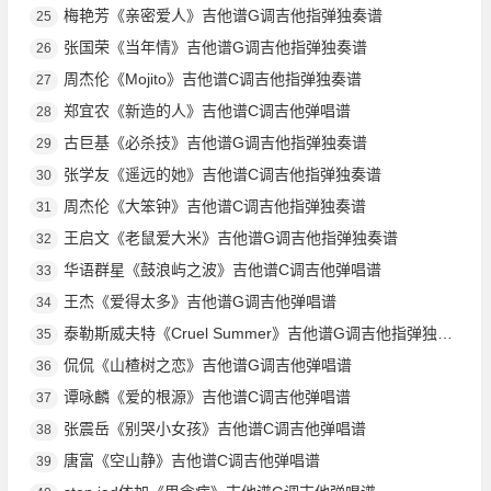
梅艳芳《亲密爱人》吉他谱G调吉他指弹独奏谱
25
张国荣《当年情》吉他谱G调吉他指弹独奏谱
26
周杰伦《Mojito》吉他谱C调吉他指弹独奏谱
27
郑宜农《新造的人》吉他谱C调吉他弹唱谱
28
古巨基《必杀技》吉他谱G调吉他指弹独奏谱
29
张学友《遥远的她》吉他谱C调吉他指弹独奏谱
30
周杰伦《大笨钟》吉他谱C调吉他指弹独奏谱
31
王启文《老鼠爱大米》吉他谱G调吉他指弹独奏谱
32
华语群星《鼓浪屿之波》吉他谱C调吉他弹唱谱
33
王杰《爱得太多》吉他谱G调吉他弹唱谱
34
泰勒斯威夫特《Cruel Summer》吉他谱G调吉他指弹独奏谱
35
侃侃《山楂树之恋》吉他谱G调吉他弹唱谱
36
谭咏麟《爱的根源》吉他谱C调吉他弹唱谱
37
张震岳《别哭小女孩》吉他谱C调吉他弹唱谱
38
唐富《空山静》吉他谱C调吉他弹唱谱
39