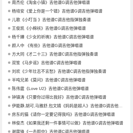
周杰伦《淘金小镇》吉他谱G调吉他弹唱谱
杨培安《爱上你是一个错》吉他谱G调吉他弹唱谱
儿歌《小叮当 》吉他谱C调吉他指弹独奏谱
王俊凯《小棉袄》吉他谱G调吉他弹唱谱
杨千嬅《少女的祈祷》吉他谱C调吉他弹唱谱
颜人中 《有些》吉他谱G调吉他弹唱谱
方大同《才二十三》吉他谱C调吉他指弹独奏谱
双笙《马步谣》吉他谱C调吉他弹唱谱
刘欢《少年壮志不言愁》吉他谱C调吉他指弹独奏谱
半吨兄弟《莫问》吉他谱C调吉他弹唱谱
陈伟霆《Love U2》吉他谱C调吉他弹唱谱
钟镇涛《只要你过得比我好》吉他谱C调吉他弹唱谱
伊能静,胡可,马雅舒,包文婧《妈妈是超人》吉他谱G调吉他弹唱谱
房东的猫《请你一定要记得我吗》吉他谱G调吉他弹唱谱
林俊杰《如果我还剩一件事情可以做》吉他谱G调吉他弹唱谱
谢霆锋《一击即中》吉他谱C调吉他弹唱谱