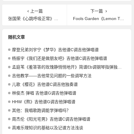
上一篇
下一篇
张国荣《心跳呼吸正常》吉他谱C调吉他弹唱谱
Fools Garden《Lemon Tree》吉他谱C调吉他弹唱谱
随机文章
摩登兄弟刘宇宁《梦华》吉他谱C调吉他弹唱谱
杨振宇《我们还是做朋友吧》吉他谱C调吉他弹唱谱
孟庭苇《羞答答的玫瑰静悄悄地开》简谱Eb调钢琴指弹独奏谱
吉他教学——吉他常见问题的一些调琴方法
儿歌《樱花》吉他谱C调吉他独奏谱
林俊杰 弹唱 吉他谱G调吉他弹唱谱
HHW《熬》吉他谱G调吉他弹唱谱
其他：我唱歌跑调能学弹唱吗？
周杰伦《阳光宅男》吉他谱C调吉他弹唱谱
高难乐理知识的基础以及记谱方法浅谈