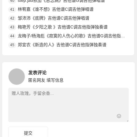
step.jad依加《思念病》吉他谱G调吉他弹唱谱
40
林宥嘉《谁不想》吉他谱C调吉他弹唱谱
41
邹沛沛《底牌》吉他谱C调吉他弹唱谱
42
梅艳芳《夕阳之歌 》吉他谱C调吉他指弹独奏谱
43
龙梅子/杨海彪《寂寞的人伤心的歌》吉他谱G调吉他指弹独奏谱
44
郑宜农《新造的人》吉他谱C调吉他指弹独奏谱
45
发表评论
匿名网友
填写信息