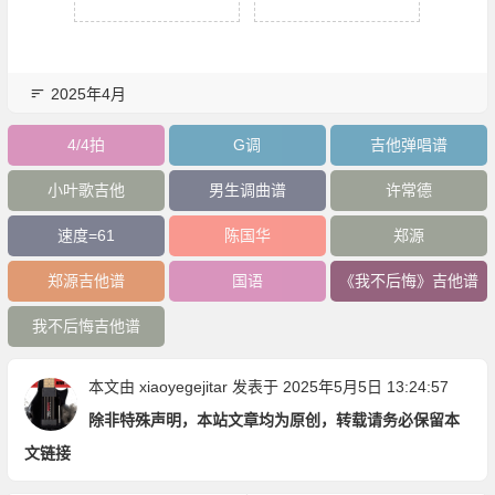
2025年4月
4/4拍
G调
吉他弹唱谱
小叶歌吉他
男生调曲谱
许常德
速度=61
陈国华
郑源
郑源吉他谱
国语
《我不后悔》吉他谱
我不后悔吉他谱
本文由
xiaoyegejitar
发表于 2025年5月5日 13:24:57
除非特殊声明，本站文章均为原创，转载请务必保留本
文链接