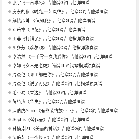
张宇《一言难尽》吉他谱G调吉他弹唱谱
房东的猫《时光,一如既往》吉他谱C调吉他弹唱谱
解忧邵帅 《假如我》吉他谱G调吉他弹唱谱
邓岳章《飞花》吉他谱G调吉他弹唱谱
王菲《打错了》吉他谱G调吉他指弹独奏谱
贝多芬《欢尔颂》吉他谱C调吉他指弹独奏谱
李浩然 《一千零一次我爱你》吉他谱G调吉他弹唱谱
李娜《女人是老虎》简谱Eb调钢琴指弹独奏谱
周杰伦《哪里都是你》吉他谱C调吉他弹唱谱
周杰伦《说了再见》吉他谱C调吉他指弹独奏谱
毛不易《春边》 吉他谱G调吉他弹唱谱
陈绮贞《华生》吉他谱C调吉他弹唱谱
唐伯虎Annie《有些爱情放不下》吉他谱C调吉他弹唱谱
Sophis《替代品》吉他谱C调吉他弹唱谱
孙楠,韩红《美丽的神话》吉他谱G调吉他弹唱谱
梁静茹《一夜长大》吉他谱C调吉他弹唱谱