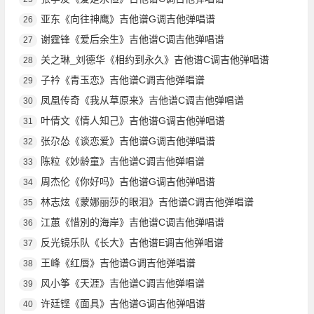
亚东《向往神鹰》吉他谱G调吉他弹唱谱
26
谢霆锋《爱后余生》吉他谱C调吉他弹唱谱
27
关之琳_刘德华《相约到永久》吉他谱C调吉他弹唱谱
28
子衿《青玉恋》吉他谱C调吉他弹唱谱
29
凤凰传奇《我从草原来》吉他谱C调吉他弹唱谱
30
叶倩文《情人知己》吉他谱G调吉他弹唱谱
31
张尕怂《谈恋爱》吉他谱G调吉他弹唱谱
32
陈粒《妙龄童》吉他谱C调吉他弹唱谱
33
周杰伦《你好吗》吉他谱G调吉他弹唱谱
34
林志炫《蒙娜丽莎的眼泪》吉他谱C调吉他弹唱谱
35
江蕙《惜別的海岸》吉他谱C调吉他弹唱谱
36
反光镜乐队《长大》吉他谱E调吉他弹唱谱
37
王峰《红唇》吉他谱G调吉他弹唱谱
38
风小筝《天涯》吉他谱C调吉他弹唱谱
39
许廷铿《面具》吉他谱G调吉他弹唱谱
40