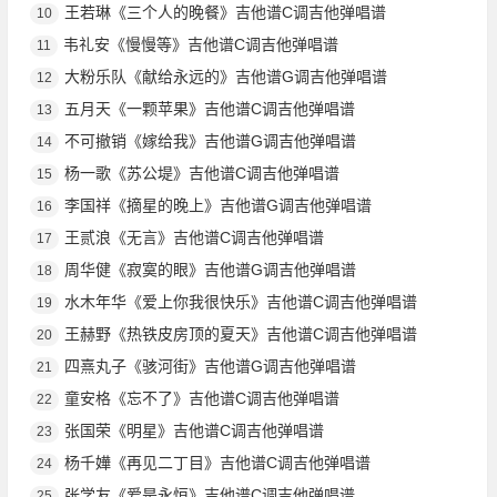
王若琳《三个人的晚餐》吉他谱C调吉他弹唱谱
10
韦礼安《慢慢等》吉他谱C调吉他弹唱谱
11
大粉乐队《献给永远的》吉他谱G调吉他弹唱谱
12
五月天《一颗苹果》吉他谱C调吉他弹唱谱
13
不可撤销《嫁给我》吉他谱G调吉他弹唱谱
14
杨一歌《苏公堤》吉他谱C调吉他弹唱谱
15
李国祥《摘星的晚上》吉他谱G调吉他弹唱谱
16
王贰浪《无言》吉他谱C调吉他弹唱谱
17
周华健《寂寞的眼》吉他谱G调吉他弹唱谱
18
水木年华《爱上你我很快乐》吉他谱C调吉他弹唱谱
19
王赫野《热铁皮房顶的夏天》吉他谱C调吉他弹唱谱
20
四熹丸子《骇河街》吉他谱G调吉他弹唱谱
21
童安格《忘不了》吉他谱C调吉他弹唱谱
22
张国荣《明星》吉他谱C调吉他弹唱谱
23
杨千嬅《再见二丁目》吉他谱C调吉他弹唱谱
24
张学友《爱是永恒》吉他谱C调吉他弹唱谱
25