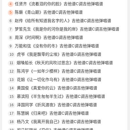
任贤齐《流着泪的你的脸》吉他谱C调吉他弹唱谱
4
陈磐《青山巅》吉他谱C调吉他弹唱谱
5
赵传《给所有知道我名字的人》吉他谱C调吉他弹唱谱
6
梦笙先生《我是你的河你是我的岸》吉他谱C调吉他弹唱谱
7
周深《时间啊》吉他谱G调吉他弹唱谱
8
万能和弦《没有你的冬》吉他谱C调吉他弹唱谱
9
虎爷《我是飘零的尘埃》吉他谱G调吉他弹唱谱
10
烟嗓船长《秋天的风吹过思念》吉他谱C调吉他弹唱谱
11
陈鸿宇《一如年少模样》吉他谱C调吉他弹唱谱
12
花姐《让一切化作乌有》吉他谱G调吉他弹唱谱
13
黄国俊《真爱你的云》吉他谱G调吉他弹唱谱
14
慕滨阳《半生匆匆半生过》吉他谱C调吉他弹唱谱
15
泽国同学《折风渡夜》吉他谱C调吉他弹唱谱
16
陈慧娴《归来吧》吉他谱C调吉他弹唱谱
17
杨乃文《我离开我自己》吉他谱C调吉他弹唱谱
18
司马缸砸光《忍住》吉他谱G调吉他弹唱谱