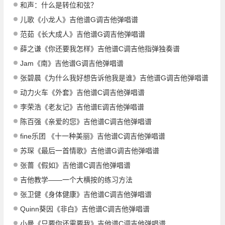
和声：什么是转位和弦？
儿歌《小龙人》吉他谱G调吉他弹唱谱
范茹《长大成人》吉他谱G调吉他弹唱谱
薛之谦《你还要我怎样》吉他谱C调吉他指弹独奏谱
Jam《南》吉他谱G调吉他弹唱谱
张碧晨《为什么我好想告诉他我是谁》吉他谱G调吉他弹唱谱
动力火车《外套》吉他谱C调吉他弹唱谱
李荣浩《老友记》吉他谱E调吉他弹唱谱
陈百强《亲爱的您》吉他谱C调吉他弹唱谱
fine乐团 《十一种美丽》吉他谱C调吉他弹唱谱
苏琛《最后一首情歌》吉他谱G调吉他弹唱谱
张蔷《假如》吉他谱C调吉他弹唱谱
吉他教学——一个大横按的练习方法
张卫健《身体健康》吉他谱C调吉他弹唱谱
Quinn葵因《非白》吉他谱C调吉他弹唱谱
小曼《只要你还需要我》吉他谱C调吉他弹唱谱