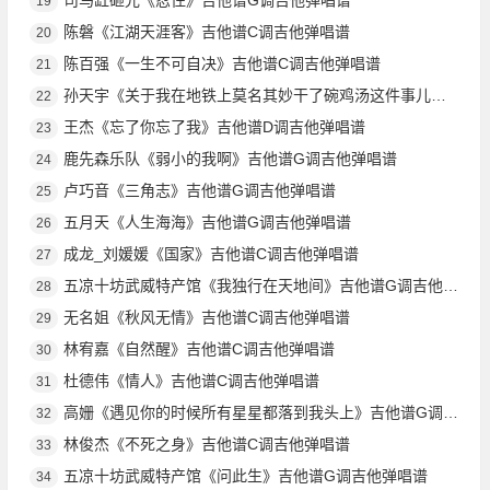
19
陈磐《江湖天涯客》吉他谱C调吉他弹唱谱
20
陈百强《一生不可自决》吉他谱C调吉他弹唱谱
21
孙天宇《关于我在地铁上莫名其妙干了碗鸡汤这件事儿》吉他谱G调吉他弹唱谱
22
王杰《忘了你忘了我》吉他谱D调吉他弹唱谱
23
鹿先森乐队《弱小的我啊》吉他谱G调吉他弹唱谱
24
卢巧音《三角志》吉他谱G调吉他弹唱谱
25
五月天《人生海海》吉他谱G调吉他弹唱谱
26
成龙_刘媛媛《国家》吉他谱C调吉他弹唱谱
27
五凉十坊武威特产馆《我独行在天地间》吉他谱G调吉他弹唱谱
28
无名姐《秋风无情》吉他谱C调吉他弹唱谱
29
林宥嘉《自然醒》吉他谱C调吉他弹唱谱
30
杜德伟《情人》吉他谱C调吉他弹唱谱
31
高姗《遇见你的时候所有星星都落到我头上》吉他谱G调吉他弹唱谱
32
林俊杰《不死之身》吉他谱C调吉他弹唱谱
33
五凉十坊武威特产馆《问此生》吉他谱G调吉他弹唱谱
34