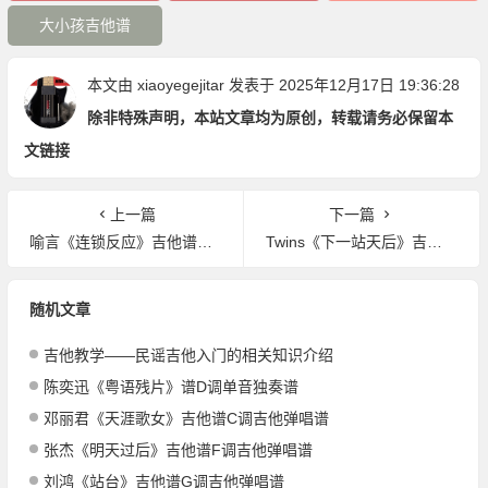
大小孩吉他谱
本文由
xiaoyegejitar
发表于 2025年12月17日 19:36:28
除非特殊声明，本站文章均为原创，转载请务必保留本
文链接
上一篇
下一篇
喻言《连锁反应》吉他谱C调吉他弹唱谱
Twins《下一站天后》吉他谱G调吉他弹唱谱
随机文章
吉他教学——民谣吉他入门的相关知识介绍
陈奕迅《粤语残片》谱D调单音独奏谱
邓丽君《天涯歌女》吉他谱C调吉他弹唱谱
张杰《明天过后》吉他谱F调吉他弹唱谱
刘鸿《站台》吉他谱G调吉他弹唱谱