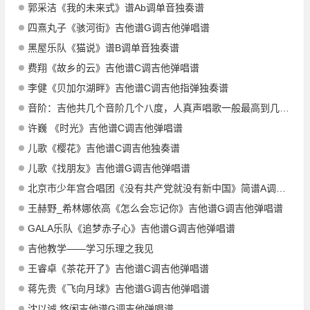
郭采洁《我的未来式》谱Ab调单音独奏谱
四熹丸子《骇河街》吉他谱G调吉他弹唱谱
黑屋乐队《猫说》谱B调单音独奏谱
费翔《故乡的云》吉他谱C调吉他弹唱谱
李健《贝加尔湖畔》吉他谱C调吉他指弹独奏谱
音阶：吉他共几个音阶几个八度，人真声唱歌一般最高到几个八度？
许巍 《时光》吉他谱C调吉他弹唱谱
儿歌《樱花》吉他谱C调吉他独奏谱
儿歌《找朋友》吉他谱G调吉他弹唱谱
北京市少年宫合唱团《没有共产党就没有新中国》简谱A调钢琴指弹独奏谱
王赫野_希林娜依高《怎么会忘记你》吉他谱G调吉他弹唱谱
GALA乐队《追梦赤子心》吉他谱G调吉他弹唱谱
吉他教学——学习乐理之我见
王睿卓《茶花开了》吉他谱C调吉他弹唱谱
蒋先贵《飞向月球》吉他谱G调吉他弹唱谱
沈以诚 悠闲吉他谱G调吉他弹唱谱