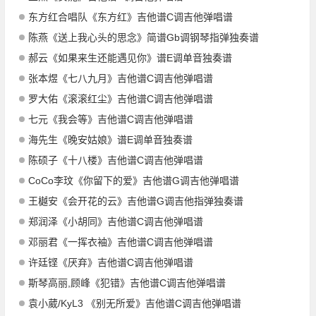
东方红合唱队《东方红》吉他谱C调吉他弹唱谱
陈燕《送上我心头的思念》简谱Gb调钢琴指弹独奏谱
郝云《如果来生还能遇见你》谱E调单音独奏谱
张本煜《七八九月》吉他谱C调吉他弹唱谱
罗大佑《滚滚红尘》吉他谱C调吉他弹唱谱
七元《我会等》吉他谱C调吉他弹唱谱
海先生《晚安姑娘》谱E调单音独奏谱
陈硕子《十八楼》吉他谱C调吉他弹唱谱
CoCo李玟《你留下的爱》吉他谱G调吉他弹唱谱
王樾安《会开花的云》吉他谱G调吉他指弹独奏谱
郑润泽《小胡同》吉他谱C调吉他弹唱谱
邓丽君《一挥衣袖》吉他谱C调吉他弹唱谱
许廷铿《厌弃》吉他谱C调吉他弹唱谱
斯琴高丽,顾峰《犯错》吉他谱C调吉他弹唱谱
袁小葳/KyL3 《别无所爱》吉他谱C调吉他弹唱谱