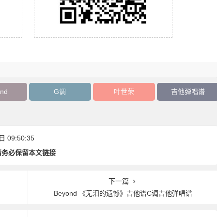
nd
G调
叶世荣
吉他弹唱谱
09:50:35
请务必保留本文链接
下一篇
谱
Beyond 《无泪的遗憾》吉他谱C调吉他弹唱谱