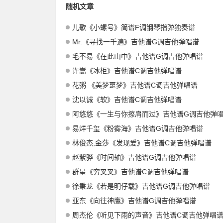
随机文章
儿歌《小螺号》简谱F调钢琴指弹独奏谱
Mr.《寻找一千遍》吉他谱G调吉他弹唱谱
毛不易《在此山中》吉他谱G调吉他弹唱谱
许嵩《冰柜》吉他谱C调吉他弹唱谱
花粥 《美梦噩梦》吉他谱C调吉他弹唱谱
沈以诚《软》吉他谱C调吉他弹唱谱
阿悠悠《一生与你擦肩而过》吉他谱G调吉他弹
易烊千玺《粉雾海》吉他谱G调吉他弹唱谱
林俊杰,金莎《发现爱》吉他谱C调吉他弹唱谱
赵紫骅《时间轴》吉他谱G调吉他弹唱谱
群星《穷叉叉》吉他谱C调吉他弹唱谱
徐秉龙《若是明仔载》吉他谱G调吉他弹唱谱
亚东《向往神鹰》吉他谱G调吉他弹唱谱
周杰伦《听见下雨的声音》吉他谱C调吉他弹唱