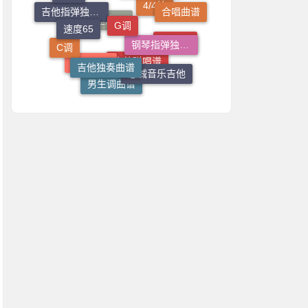
小叶歌吉他
合唱曲谱
速度65
钢琴指弹独奏谱
吉他指弹独奏谱
4/4拍
吉他独奏曲谱
C调
速度80
速度70
志诚音乐吉他
乐乐钢琴
男生调曲谱
吉他弹唱谱