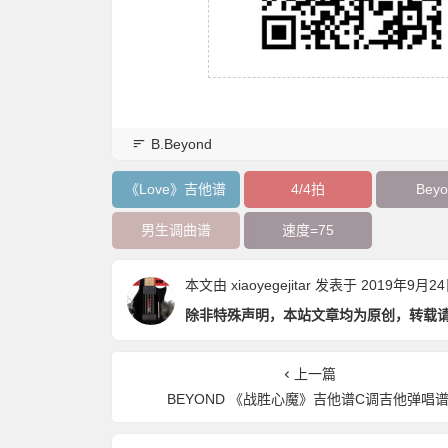
B.Beyond
《Love》吉他谱
4/4拍
Beyo
男生调曲谱
速度=75
本文由
xiaoyegejitar
发表于 2019年9月24日 
除非特殊声明，本站文章均为原创，转载
上一篇
BEYOND 《战胜心魔》吉他谱C调吉他弹唱