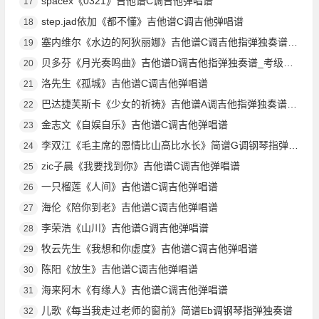
spacex《0321》吉他谱C调吉他弹唱谱
17
step.jad依加《都不懂》吉他谱C调吉他弹唱谱
18
塞内维尔《水边的阿狄丽娜》吉他谱C调吉他指弹独奏谱_考级四级
19
贝多芬《月光奏鸣曲》吉他谱D调吉他指弹独奏谱_考级五级
20
洛先生《孤城》吉他谱C调吉他弹唱谱
21
巴达捷芙斯卡《少女的祈祷》吉他谱A调吉他指弹独奏谱_考级四级
22
金志文《自娱自乐》吉他谱C调吉他弹唱谱
23
李双江《毛主席的恩情比山高比水长》简谱G调钢琴指弹独奏谱
24
zic子晨《我要找到你》吉他谱C调吉他弹唱谱
25
一只榴莲《人间》吉他谱C调吉他弹唱谱
26
海伦《陪你到老》吉他谱C调吉他弹唱谱
27
李荣浩《山川》吉他谱G调吉他弹唱谱
28
牧云先生《我想和你虚度》吉他谱C调吉他弹唱谱
29
陈阳《放生》吉他谱C调吉他弹唱谱
30
海来阿木《有缘人》吉他谱C调吉他弹唱谱
31
儿歌《每当我走过老师的窗前》简谱Eb调钢琴指弹独奏谱
32