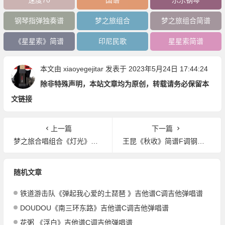
钢琴指弹独奏谱
梦之旅组合
梦之旅组合简谱
《星星索》简谱
印尼民歌
星星索简谱
本文由
xiaoyegejitar
发表于 2023年5月24日 17:44:24
除非特殊声明，本站文章均为原创，转载请务必保留本
文链接
上一篇
下一篇
梦之旅合唱组合《灯光》简谱F调钢琴指弹独奏谱
王昆《秋收》简谱F调钢琴指弹独奏谱
随机文章
铁道游击队《弹起我心爱的土琵琶 》吉他谱C调吉他弹唱谱
DOUDOU《南三环东路》吉他谱C调吉他弹唱谱
花粥 《浮白》吉他谱C调吉他弹唱谱