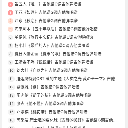
告五人《唯一》吉他谱C调吉他弹唱谱
2
王菲《如愿》吉他谱G调吉他弹唱谱
3
江东《秋恋》吉他谱G调吉他弹唱谱
4
海来阿木《五十年以后》吉他谱G调吉他弹唱谱
5
单伊纯《旅行中忘记》吉他谱E调吉他弹唱谱
6
杨小壮《最后的人》吉他谱C调吉他弹唱谱
7
夏日入侵企画《夏末的歌》吉他谱C调吉他弹唱谱
8
王靖雯不胖《说说话》吉他谱C调吉他弹唱谱
9
刘大壮《自以为》吉他谱G调吉他弹唱谱
10
迪迦奥特曼OST 爱的主题《人类之光 愛のテーマ》吉他谱D调吉他指弹独奏谱
11
蔡健雅《紫》吉他谱C调吉他弹唱谱
12
周杰伦《断了的弦》吉他谱G调吉他弹唱谱
13
张杰《他不懂》吉他谱G调吉他弹唱谱
14
邓紫棋《桃花诺》吉他谱C调吉他弹唱谱
15
郭采洁,康士坦的变化球《安静的美好》吉他谱G调吉他弹唱谱
16