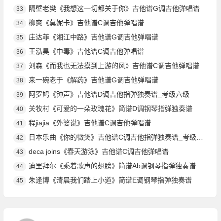
隔壁老樊《我想这一切都关于你》吉他谱G调吉他弹唱谱
33
柳爽《莫妮卡》吉他谱C调吉他弹唱谱
34
庄达菲《湘江中路》吉他谱G调吉他弹唱谱
35
王泓昊《中毒》吉他谱C调吉他弹唱谱
36
刘森《而我也无法摸到上游的风》吉他谱C调吉他弹唱谱
37
来一碗老于《解药》吉他谱G调吉他弹唱谱
38
阿罗鸠《钟声》吉他谱D调吉他指弹独奏谱_考级六级
39
关牧村《可爱的一朵玫瑰花》简谱D调钢琴指弹独奏谱
40
程jiajia《外婆说》吉他谱C调吉他弹唱谱
41
日本乐曲《你的微笑》吉他谱C调吉他指弹独奏谱_考级四级
42
deca joins《春天游泳》吉他谱C调吉他弹唱谱
43
迪里拜尔《乘着歌声的翅膀》简谱Ab调钢琴指弹独奏谱
44
朱逢博《清晨我们踏上小道》简谱E调钢琴指弹独奏谱
45